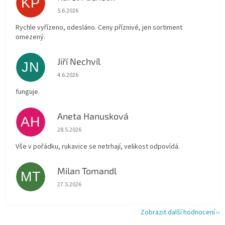
KP
Hodnocení obchodu je 4 z 5 hvězdiček.
5.6.2026
Rychle vyřízeno, odesláno. Ceny příznivé, jen sortiment
omezený.
Jiří Nechvíl
JN
Hodnocení obchodu je 5 z 5 hvězdiček.
4.6.2026
funguje.
Aneta Hanusková
AH
Hodnocení obchodu je 5 z 5 hvězdiček.
28.5.2026
Vše v pořádku, rukavice se netrhají, velikost odpovídá.
Milan Tomandl
MT
Hodnocení obchodu je 5 z 5 hvězdiček.
27.5.2026
Zobrazit další hodnocení