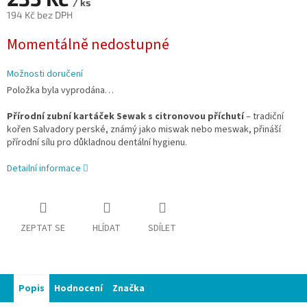
/ ks
194 Kč bez DPH
Měrná
Momentálně nedostupné
cena:
Možnosti doručení
Položka byla vyprodána…
Přírodní zubní kartáček Sewak s citronovou příchutí
– tradiční
kořen Salvadory perské, známý jako miswak nebo meswak, přináší
přírodní sílu pro důkladnou dentální hygienu.
Detailní informace
ZEPTAT SE
HLÍDAT
SDÍLET
Popis
Hodnocení
Značka