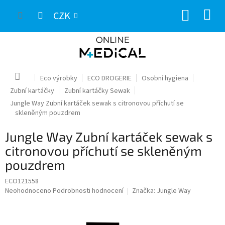
Přejít
NÁKUP
na
CZK
obsah
KOŠÍK
Domů
Eco výrobky
ECO DROGERIE
Osobní hygiena
Zubní kartáčky
Zubní kartáčky Sewak
Jungle Way Zubní kartáček sewak s citronovou příchutí se
skleněným pouzdrem
Jungle Way Zubní kartáček sewak s
citronovou příchutí se skleněným
pouzdrem
ECO121558
Průměrné
Neohodnoceno
Podrobnosti hodnocení
Značka:
Jungle Way
hodnocení
produktu
je