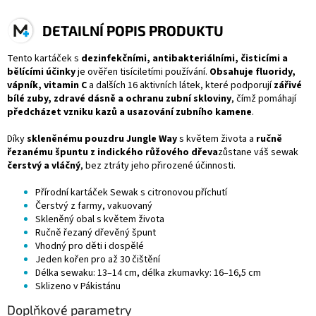
DETAILNÍ POPIS PRODUKTU
Tento kartáček s
dezinfekčními, antibakteriálními, čisticími a
bělícími účinky
je ověřen tisíciletími používání.
Obsahuje fluoridy,
vápník, vitamin C
a dalších 16 aktivních látek, které podporují
zářivé
bílé zuby, zdravé dásně a ochranu zubní skloviny
, čímž pomáhají
předcházet vzniku kazů a usazování zubního kamene
.
Díky
skleněnému pouzdru Jungle Way
s květem života a
ručně
řezanému špuntu z indického růžového dřeva
zůstane váš sewak
čerstvý a vláčný
, bez ztráty jeho přirozené účinnosti.
Přírodní kartáček Sewak s citronovou příchutí
Čerstvý z farmy, vakuovaný
Skleněný obal s květem života
Ručně řezaný dřevěný špunt
Vhodný pro děti i dospělé
Jeden kořen pro až 30 čištění
Délka sewaku: 13–14 cm, délka zkumavky: 16–16,5 cm
Sklizeno v Pákistánu
Doplňkové parametry