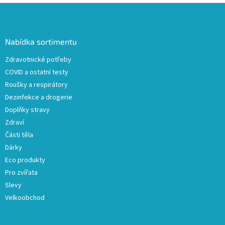
Z
á
p
a
Nabídka sortimentu
t
Zdravotnické potřeby
í
COVID a ostatní testy
Roušky a respirátory
Dezinfekce a drogerie
Doplňky stravy
Zdraví
Části těla
Dárky
Eco produkty
Pro zvířata
Slevy
Velkoobchod