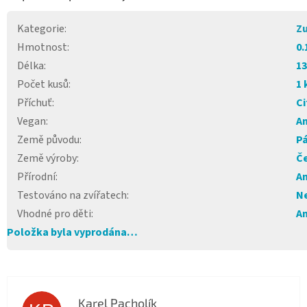
Kategorie
:
Zu
Hmotnost
:
0.
Délka
:
1
Počet kusů
:
1 
Příchuť
:
Ci
Vegan
:
A
Země původu
:
Pá
Země výroby
:
Če
Přírodní
:
A
Testováno na zvířatech
:
N
Vhodné pro děti
:
A
Položka byla vyprodána…
Karel Pacholík