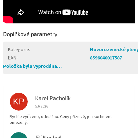
Doplňkové parametry
Kategorie
:
Novorozenecké plen
EAN
:
8596040017587
Položka byla vyprodána…
Karel Pacholík
KP
Hodnocení obchodu je 4 z 5 hvězdiček.
5.6.2026
Rychle vyřízeno, odesláno. Ceny příznivé, jen sortiment
omezený.
Jiří Nechvíl