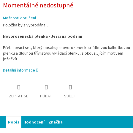
Měrná
Momentálně nedostupné
cena:
Možnosti doručení
Položka byla vyprodána…
Novorozenecká plenka - Ježci na podzim
Přebalovací set, který obsahuje novorozeneckou látkovou kalhotkovou
plenku a dlouhou třívrstvou vkládací plenku, s okouzlujícím motivem
ježečků.
Detailní informace
ZEPTAT SE
HLÍDAT
SDÍLET
Popis
Hodnocení
Značka