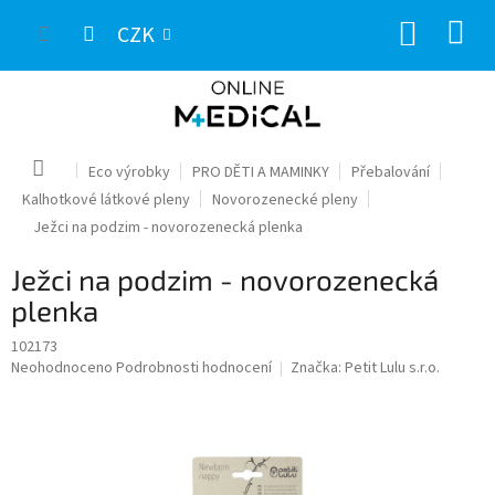
Přejít
NÁKUP
na
CZK
obsah
KOŠÍK
Domů
Eco výrobky
PRO DĚTI A MAMINKY
Přebalování
Kalhotkové látkové pleny
Novorozenecké pleny
Ježci na podzim - novorozenecká plenka
Ježci na podzim - novorozenecká
plenka
102173
Průměrné
Neohodnoceno
Podrobnosti hodnocení
Značka:
Petit Lulu s.r.o.
hodnocení
produktu
je
0,0
z
5