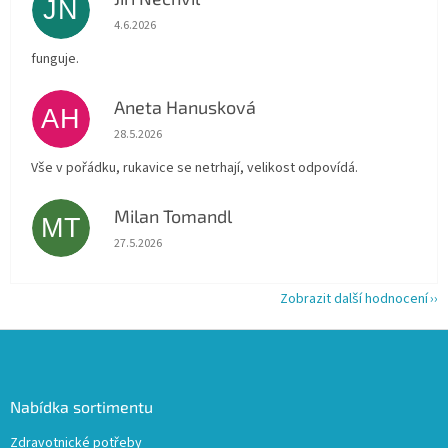
JN
Hodnocení obchodu je 5 z 5 hvězdiček.
4.6.2026
funguje.
Aneta Hanusková
AH
Hodnocení obchodu je 5 z 5 hvězdiček.
28.5.2026
Vše v pořádku, rukavice se netrhají, velikost odpovídá.
Milan Tomandl
MT
Hodnocení obchodu je 5 z 5 hvězdiček.
27.5.2026
Zobrazit další hodnocení
Z
á
p
a
Nabídka sortimentu
t
Zdravotnické potřeby