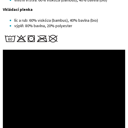
vnitřní vrstva: 60% viskóza (bambus), 40% bavlna (bio)
Vkládací plenka
líc a rub: 60% viskóza (bambus), 40% bavlna (bio)
výplň: 80% bavlna, 20% polyester