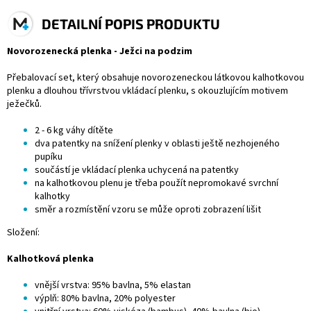
DETAILNÍ POPIS PRODUKTU
Novorozenecká plenka - Ježci na podzim
Přebalovací set, který obsahuje novorozeneckou látkovou kalhotkovou
plenku a dlouhou třívrstvou vkládací plenku, s okouzlujícím motivem
ježečků.
2 - 6 kg váhy dítěte
dva patentky na snížení plenky v oblasti ještě nezhojeného
pupíku
součástí je vkládací plenka uchycená na patentky
na kalhotkovou plenu je třeba použít nepromokavé
svrchní
kalhotky
směr a rozmístění vzoru se může oproti zobrazení lišit
Složení:
Kalhotková plenka
vnější vrstva: 95% bavlna, 5% elastan
výplň: 80% bavlna, 20% polyester