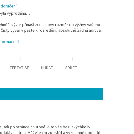
 doručení
byla vyprodána…
ehněčí vývar přináší zcela nový rozměr do výživy vašeho
 Čistý vývar v pastě k rozředění, absolutně žádná aditiva.
informace
ZEPTAT SE
HLÍDAT
SDÍLET
e, tak po stránce chuťové. A to vše bez jakýchkoliv
rodukty na trhu. Můžete jím zpestřit a významně obohatit