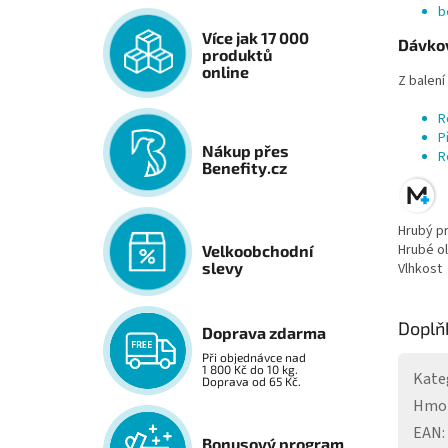
b
Více jak 17 000
Dávkov
produktů
online
Z balení
R
P
Nákup přes
R
Benefity.cz
Hrubý p
Hrubé ol
Velkoobchodní
slevy
Vlhkost
Doplň
Doprava zdarma
Při objednávce nad
1 800 Kč do 10 kg.
Kate
Doprava od 65 Kč.
Hmo
EAN
:
Bonusový program