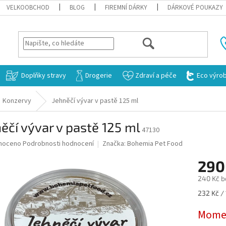
VELKOOBCHOD
BLOG
FIREMNÍ DÁRKY
DÁRKOVÉ POUKAZY
HLEDAT
Doplňky stravy
Drogerie
Zdraví a péče
Eco výro
Konzervy
Jehněčí vývar v pastě 125 ml
ěčí vývar v pastě 125 ml
47130
né
noceno
Podrobnosti hodnocení
Značka:
Bohemia Pet Food
ní
290
u
240 Kč b
Měrná
232 Kč /
cena:
ek.
Momen