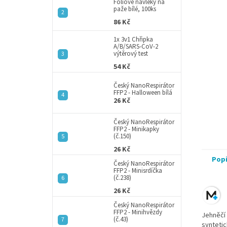
a
Fóliové návleky na
paže bílé, 100ks
n
86 Kč
e
l
1x 3v1 Chřipka
A/B/SARS-CoV-2
výtěrový test
54 Kč
Český NanoRespirátor
FFP2 - Halloween bílá
26 Kč
Český NanoRespirátor
FFP2 - Minikapky
(č.150)
26 Kč
Pop
Český NanoRespirátor
FFP2 - Minisrdíčka
(č.238)
26 Kč
Český NanoRespirátor
FFP2 - Minihvězdy
Jehněčí 
(č.43)
syntetic