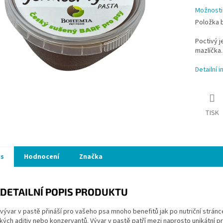
Možnosti
Položka 
Poctivý j
mazlíčka.
Detailní 
TISK
is
Hodnocení
Značka
DETAILNÍ POPIS PRODUKTU
vývar v pastě přináší pro vašeho psa mnoho benefitů jak po nutriční stránc
kých aditiv nebo konzervantů. Vývar v pastě patří mezi naprosto unikátní p