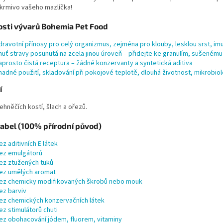
 krmivo vašeho mazlíčka!
sti vývarů Bohemia Pet Food
dravotní přínosy pro celý organizmus, zejména pro klouby, lesklou srst, imu
huť stravy posunutá na zcela jinou úroveň – přidejte ke granulím, sušené
aprosto čistá receptura – žádné konzervanty a syntetická aditiva
nadné použití, skladování při pokojové teplotě, dlouhá životnost, mikrobiol
í
jehněčích kostí, šlach a ořezů.
label (100% přírodní původ)
ez aditivních E látek
ez emulgátorů
ez ztužených tuků
ez umělých aromat
ez chemicky modifikovaných škrobů nebo mouk
ez barviv
ez chemických konzervačních látek
ez stimulátorů chuti
ez obohacování jódem, fluorem, vitaminy