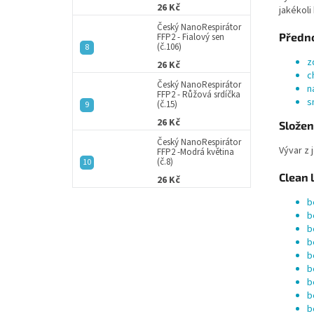
26 Kč
jakékoli
Český NanoRespirátor
Předno
FFP2 - Fialový sen
(č.106)
z
26 Kč
c
Český NanoRespirátor
n
FFP2 - Růžová srdíčka
s
(č.15)
26 Kč
Složen
Český NanoRespirátor
Vývar z 
FFP2 -Modrá květina
(č.8)
Clean 
26 Kč
b
b
b
b
b
b
b
b
b