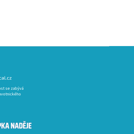
al.cz
st se zabývá
avotnického