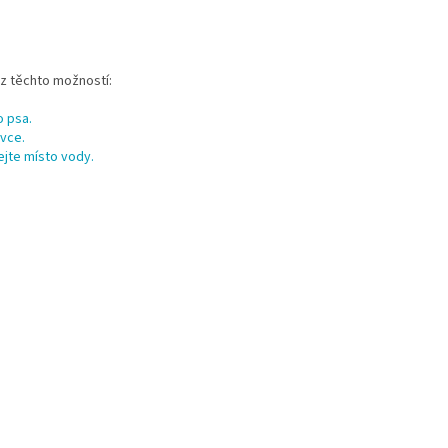
 z těchto možností:
o psa.
avce.
ejte místo vody.