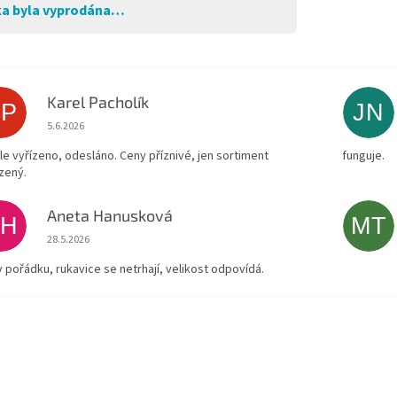
a byla vyprodána…
Karel Pacholík
KP
JN
Hodnocení obchodu je 4 z 5 hvězdiček.
5.6.2026
le vyřízeno, odesláno. Ceny příznivé, jen sortiment
funguje.
zený.
Aneta Hanusková
AH
MT
Hodnocení obchodu je 5 z 5 hvězdiček.
28.5.2026
v pořádku, rukavice se netrhají, velikost odpovídá.