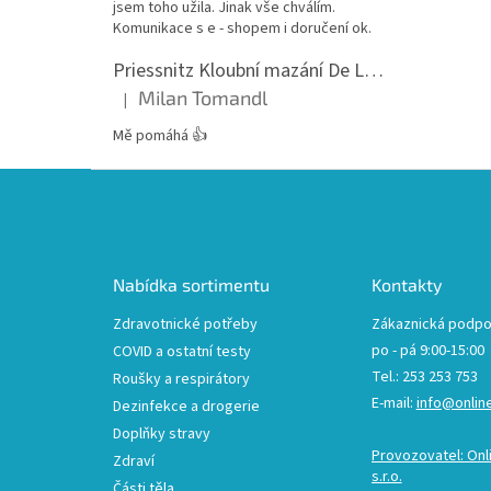
jsem toho užila. Jinak vše chválím.
Komunikace s e - shopem i doručení ok.
Priessnitz Kloubní mazání De Luxe, 200ml
Milan Tomandl
|
Hodnocení produktu je 5 z 5 hvězdiček.
Mě pomáhá 👍
Z
á
p
a
t
Nabídka sortimentu
Kontakty
í
Zdravotnické potřeby
Zákaznická podpo
po - pá 9:00-15:00
COVID a ostatní testy
Tel.: 253 253 753
Roušky a respirátory
E-mail:
info@onlin
Dezinfekce a drogerie
Doplňky stravy
Provozovatel: Onl
Zdraví
s.r.o.
Části těla