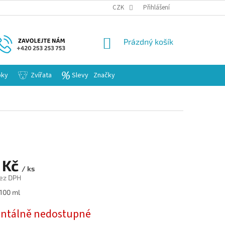
KARIERA
CZK
Přihlášení
NÁKUPNÍ
Prázdný košík
KOŠÍK
bky
Zvířata
Slevy
Značky
 Kč
/ ks
ez DPH
 100 ml
tálně nedostupné