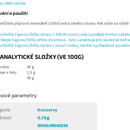
ez GMO složek
ání a použití
 můžete připravit minimálně 10 litrů extra silného vývaru. Pak máte na výběr
ozřeďte čajovou lžičku vývaru s 500 ml vroucí vody a podlijte krmivo vašeh
řidejte čajovou lžičku přímo do krmiva – tato varianta je pro skutečné nežr
ozřeďte čajovou lžičku vývaru s vroucí vodou, nechte vychladnout a podáv
ANALYTICKÉ SLOŽKY (VE 100G)
rotein
45 g
eje a tuky
1,5 g
45 g
kové parametry
gorie
:
Konzervy
tnost
:
0.2 kg
8594199540338