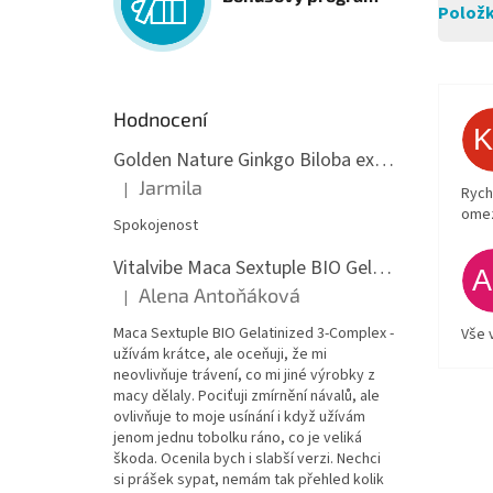
Položk
Hodnocení
Golden Nature Ginkgo Biloba extrakt 50:1 60mg, 100 kapslí
Jarmila
|
Rych
Hodnocení produktu je 5 z 5 hvězdiček.
ome
Spokojenost
Vitalvibe Maca Sextuple BIO Gelatinized 3-Complex, 60 kapslí
Alena Antoňáková
|
Hodnocení produktu je 5 z 5 hvězdiček.
Maca Sextuple BIO Gelatinized 3-Complex -
Vše 
užívám krátce, ale oceňuji, že mi
neovlivňuje trávení, co mi jiné výrobky z
macy dělaly. Pociťuji zmírnění návalů, ale
ovlivňuje to moje usínání i když užívám
jenom jednu tobolku ráno, co je veliká
škoda. Ocenila bych i slabší verzi. Nechci
si prášek sypat, nemám tak přehled kolik