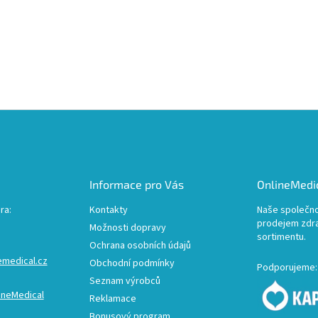
Informace pro Vás
OnlineMedic
ra:
Kontakty
Naše společno
prodejem zdr
Možnosti dopravy
sortimentu.
Ochrana osobních údajů
emedical.cz
Obchodní podmínky
Podporujeme:
Seznam výrobců
ineMedical
Reklamace
Bonusový program