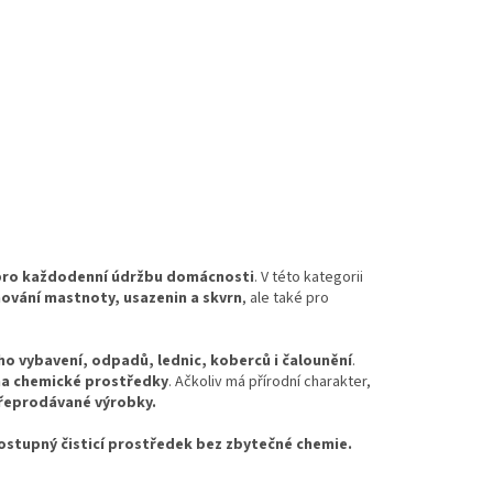
k pro každodenní údržbu domácnosti
. V této kategorii
ňování mastnoty, usazenin a skvrn
, ale také pro
o vybavení, odpadů, lednic, koberců i čalounění
.
 na chemické prostředky
. Ačkoliv má přírodní charakter,
přeprodávané výrobky.
dostupný čisticí prostředek bez zbytečné chemie.