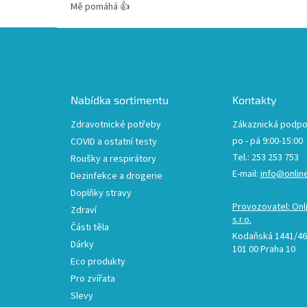
Mě pomáhá 👍
Z
á
p
a
t
Nabídka sortimentu
Kontakty
í
Zdravotnické potřeby
Zákaznická podpo
po - pá 9:00-15:00
COVID a ostatní testy
Tel.: 253 253 753
Roušky a respirátory
E-mail:
info@onlin
Dezinfekce a drogerie
Doplňky stravy
Provozovatel: Onl
Zdraví
s.r.o.
Části těla
Kodaňská 1441/46,
Dárky
101 00 Praha 10
Eco produkty
Pro zvířata
Slevy