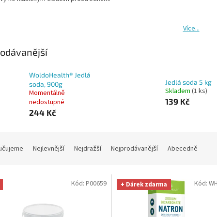
Více...
odávanější
WoldoHealth® Jedlá
Jedlá soda 5 kg
soda, 900g
Skladem
(1 ks)
Momentálně
139 Kč
nedostupné
244 Kč
učujeme
Nejlevnější
Nejdražší
Nejprodávanější
Abecedně
Kód:
P00659
Kód:
WH
+ Dárek zdarma