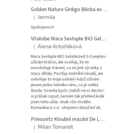
Golden Nature Ginkgo Biloba extrakt 50:1 60mg, 100 kapslí
Jarmila
|
Hodnocení produktu je 5 z 5 hvězdiček.
Spokojenost
Vitalvibe Maca Sextuple BIO Gelatinized 3-Complex, 60 kapslí
Alena Antoňáková
|
Hodnocení produktu je 5 z 5 hvězdiček.
Maca Sextuple BIO Gelatinized 3-Complex -
užívám krátce, ale oceňuji, že mi
neovlivňuje trávení, co mi jiné výrobky z
macy dělaly. Pociťuji zmírnění návalů, ale
ovlivňuje to moje usínání i když užívám
jenom jednu tobolku ráno, co je veliká
škoda. Ocenila bych i slabší verzi. Nechci
si prášek sypat, nemám tak přehled kolik
jsem toho užila. Jinak vše chválím.
Komunikace s e - shopem i doručení ok.
Priessnitz Kloubní mazání De Luxe, 200ml
Milan Tomandl
|
Hodnocení produktu je 5 z 5 hvězdiček.