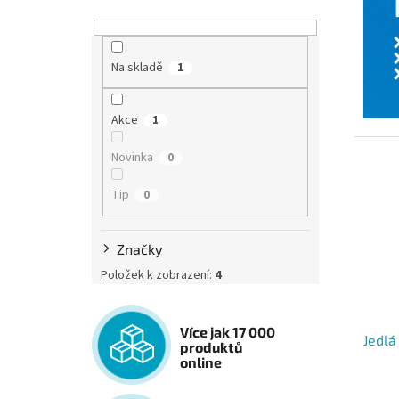
Na skladě
1
Akce
1
Novinka
0
Tip
0
Značky
Položek k zobrazení:
4
Více jak 17 000
Jedlá
produktů
online
Průmě