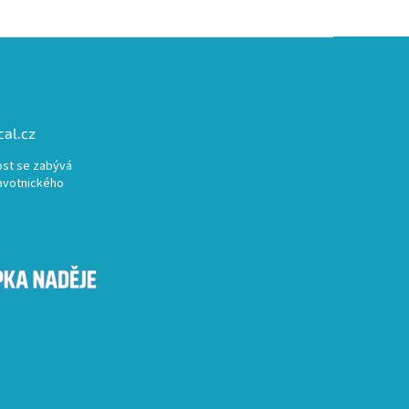
al.cz
st se zabývá
avotnického