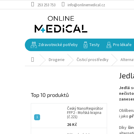
Přejít
253 253 753
info@onlinemedical.cz
na
obsah
Zdravotnické potřeby
Testy
Pro lékaře
Domů
Drogerie
Čisticí prostředky
Alterna
P
Jedl
o
s
Jedlá s
t
nečisto
Top 10 produktů
r
zanesen
a
n
Český NanoRespirátor
Oblíbená
FFP2 - Mořská krajina
n
i jako
př
(č.221)
í
26 Kč
p
Díky
ši
alternat