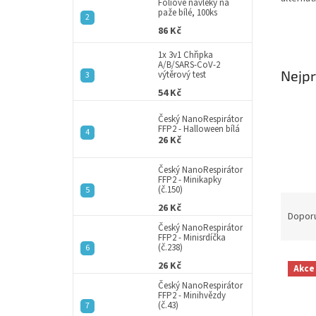
a
Fóliové návleky na
paže bílé, 100ks
n
86 Kč
e
l
1x 3v1 Chřipka
A/B/SARS-CoV-2
Nejpr
výtěrový test
54 Kč
Český NanoRespirátor
FFP2 - Halloween bílá
26 Kč
Český NanoRespirátor
FFP2 - Minikapky
(č.150)
Ř
26 Kč
a
Dopor
Český NanoRespirátor
z
FFP2 - Minisrdíčka
e
(č.238)
V
n
26 Kč
Akce
ý
í
Český NanoRespirátor
p
p
FFP2 - Minihvězdy
(č.43)
i
r