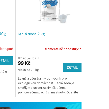
900g
Jedlá soda 2 kg
dostupné
Momentálně nedostupné
Průměrné
hodnocení
82 Kč bez DPH
produktu
DETAIL
99 Kč
je
DETAIL
5,0
Měrná
49,50 Kč / 1 kg
itě o
z
cena:
5
Levný a všestranný pomocník pro
hvězdiček.
ekologickou domácnost. Jedlá soda je
skvělým a univerzálním čističem,
pohlcovačem pachů či mastnoty. Oceníte ji
prakticky v každém koutě Vaší...