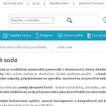
VELKOOBCHOD
BLOG
FIREMNÍ DÁRKY
DÁRKOVÉ POUKAZY
HLEDAT
Doplňky stravy
Drogerie
Zdraví a péče
Eco výro
tivní univerzální čistící prostředky
Jedlá soda
á soda
oda je osvědčený univerzální pomocník v domácnosti, který dokáže 
ty.
Díky svému složení je vhodná pro široké spektrum použití –
v kuch
ými odpady, připáleninami na sporáku, mastnotou na površích neb
 je také jako
jemný abrazivní čistič
– šetrně vyčistí dřezy, keramiku, varn
írodní změkčovač vody při praní nebo jako prostředek na odstranění
rokým možnostem využití, cenové dostupnosti a bezpečnosti při 
ivy ke klasickým čisticím prostředkům.