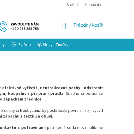
KARIERA
CZK
Přihlášení
NÁKUPNÍ
Prázdný košík
KOŠÍK
bky
Zvířata
Slevy
Značky
efektivně vyčistit, neutralizovat pachy i odstranit
yni, koupelně i při praní prádla
. Snadno si poradí se
o zápachem z lednice
.
é desky či trouby, aniž by poškrábala povrch. Lze ji využít
 zápachu z textilu a obuvi
.
kontaktu s potravinami
patří jedlá soda mezi oblíbené