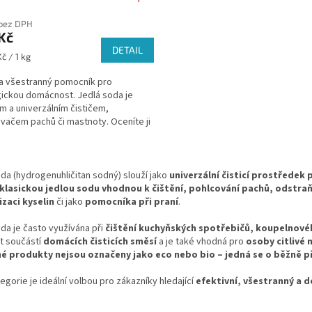
cení
 bez DPH
ktu
Kč
DETAIL
č / 1 kg
a všestranný pomocník pro
ček.
ickou domácnost. Jedlá soda je
m a univerzálním čističem,
vačem pachů či mastnoty. Oceníte ji
cky v každém koutě Vaší...
O
v
da (hydrogenuhličitan sodný) slouží jako
univerzální čisticí prostřede
l
klasickou jedlou sodu vhodnou k čištění, pohlcování pachů, odstra
á
izaci kyselin
či jako
pomocníka při praní
.
d
a
da je často využívána při
čištění kuchyňských spotřebičů, koupelnovéh
c
t součástí
domácích čisticích směsí
a je také vhodná pro
osoby citlivé
í
é produkty nejsou označeny jako eco nebo bio – jedná se o běžně 
p
r
egorie je ideální volbou pro zákazníky hledající
efektivní, všestranný a 
v
k