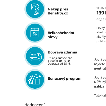
hodno
115 Kč
produ
Nákup přes
139 
Benefity.cz
je
5,0
Měrná
46,33 K
z
cena:
5
Levný 
hvězdi
ekolog
Velkoobchodní
slevy
skvělý
pohlco
prakti
Doprava zdarma
Při objednávce nad
Jedlá so
1 800 Kč do 10 kg.
Doprava od 65 Kč.
najdete
neutral
Jedlá so
Bonusový program
Může bý
nabízen
Tato kat
Hodnocení