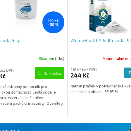
199 Kč
–30 %
 soda 5 kg
WoldoHealth® Jedlá soda, 
Skladem
(1 ks)
Momentálně ne
rné
cení
218 Kč bez DPH
ktu
 bez DPH
Do košíku
244 Kč
Kč
Natron prášek v potravinářské kval
a všestranný pomocník pro
minimálním obsahu 99,95 %.
ickou domácnost. Jedlá soda je
m a univerzálním čističem,
ček.
vačem pachů či mastnoty. Oceníte ji
cky v každém koutě Vaší...