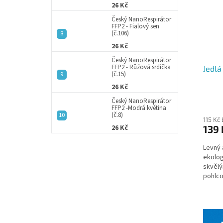
s
o
26 Kč
p
d
Český NanoRespirátor
r
u
FFP2 - Fialový sen
(č.106)
o
k
26 Kč
d
t
u
ů
Český NanoRespirátor
FFP2 - Růžová srdíčka
Jedlá
k
(č.15)
t
26 Kč
ů
Průmě
Český NanoRespirátor
FFP2 -Modrá květina
hodno
(č.8)
produ
115 Kč
26 Kč
139 
je
5,0
Levný 
z
ekolog
5
skvělý
hvězdi
pohlco
prakti