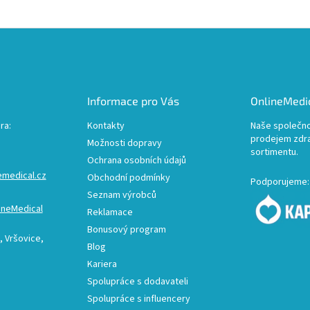
Informace pro Vás
OnlineMedic
ra:
Kontakty
Naše společno
prodejem zdr
Možnosti dopravy
sortimentu.
Ochrana osobních údajů
emedical.cz
Obchodní podmínky
Podporujeme:
Seznam výrobců
ineMedical
Reklamace
Bonusový program
 Vršovice,
Blog
Kariera
Spolupráce s dodavateli
Spolupráce s influencery