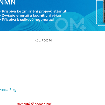
Kód:
P00570
 soda 3 kg
Momentálně nedostupné
rné