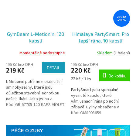
259 Kč
–15 %
GymBeam L-Metionin, 120
Himalaya PartySmart, Pro
kapslí
lepší rána, 10 kapslí
Momentálně nedostupné
Skladem
(1 balení)
196 Kč bez DPH
196 Kč bez DPH
DETAIL
219 Kč
220 Kč
Do košíku
Měrná
22 Kč / 1 ks
L-Metionin patří mezi esenciální
cena:
aminokyseliny, které jsou
PartySmart jsou speciálně
důležitou stavební jednotkou
vyvinuté kapsle, které
našich tkání. Jako jedna z
vám usnadní rána po noční
esenciálních aminokyselin je
Kód:
GB-67705-120-KAPS-VIOLET
zábavě. Byliny obsažené v
součástí kolagenu. Methionin
přípravku PartySmart podporují
Kód:
OM8008659
se...
funkce jater během spánku,
takže se...