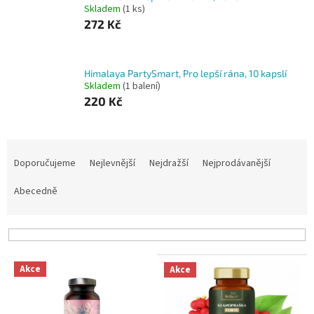
Skladem
(1 ks)
272 Kč
Himalaya PartySmart, Pro lepší rána, 10 kapslí
Skladem
(1 balení)
220 Kč
Ř
a
Doporučujeme
Nejlevnější
Nejdražší
Nejprodávanější
z
e
Abecedně
n
í
p
r
V
o
Akce
Akce
ý
d
p
u
i