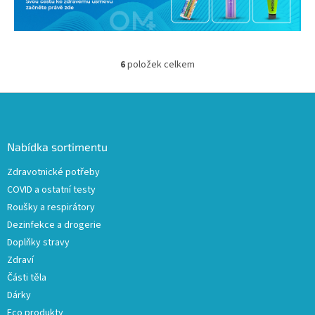
6
položek celkem
O
v
l
Z
á
á
d
p
a
a
Nabídka sortimentu
c
t
í
Zdravotnické potřeby
í
p
COVID a ostatní testy
r
v
Roušky a respirátory
k
Dezinfekce a drogerie
y
Doplňky stravy
v
ý
Zdraví
p
Části těla
i
Dárky
s
u
Eco produkty