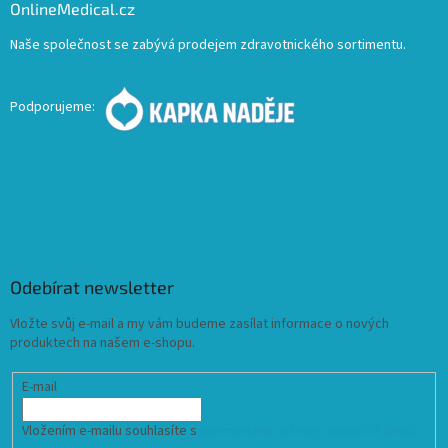
OnlineMedical.cz
Naše společnost se zabývá prodejem zdravotnického sortimentu.
Podporujeme:
Odebírat newsletter
Vložte svůj e-mail a my vám budeme zasílat informace o nových
produktech na našem e-shopu.
E-mail
Vložením e-mailu souhlasíte s
podmínkami ochrany osobních údajů