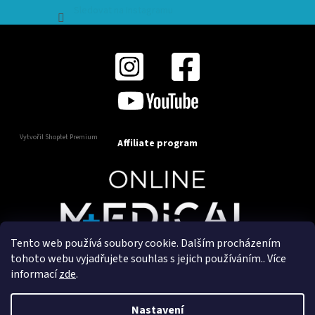
Sledovat na Instagramu
Vytvořil Shoptet Premium
Affiliate program
Tento web používá soubory cookie. Dalším procházením
Copyright 2025
OnlineMedical.cz
. Všechna práva
tohoto webu vyjadřujete souhlas s jejich používáním.. Více
vyhrazena.
informací
zde
.
Vytvořil a marketingově zajišťuje
HyperGroup.cz
Nastavení