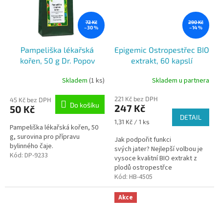
72 Kč
290 Kč
–30 %
–14 %
Pampeliška lékařská
Epigemic Ostropestřec BIO
kořen, 50 g Dr. Popov
extrakt, 60 kapslí
Skladem
(1 ks)
Skladem u partnera
221 Kč bez DPH
45 Kč bez DPH
Do košíku
247 Kč
50 Kč
DETAIL
Měrná
1,31 Kč / 1 ks
Pampeliška lékařská kořen, 50
cena:
g, surovina pro přípravu
Jak podpořit funkci
bylinného čaje.
svých jater? Nejlepší volbou je
Kód:
DP-9233
vysoce kvalitní BIO extrakt z
plodů ostropestřce
mariánského, který má zároveň
Kód:
HB-4505
pozitivní vliv na normální trávení
a hladinu...
Akce