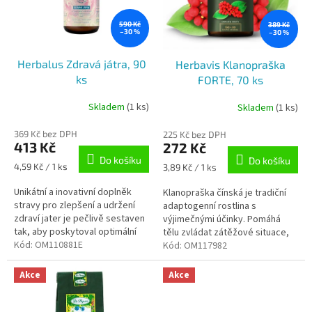
k
s
t
p
590 Kč
389 Kč
ů
–30 %
–30 %
r
o
Herbalus Zdravá játra, 90
Herbavis Klanopraška
d
ks
FORTE, 70 ks
u
k
Skladem
(1 ks)
Skladem
(1 ks)
t
ů
369 Kč bez DPH
225 Kč bez DPH
413 Kč
272 Kč
Do košíku
Do košíku
Měrná
4,59 Kč / 1 ks
Měrná
3,89 Kč / 1 ks
cena:
cena:
Unikátní a inovativní doplněk
Klanopraška čínská je tradiční
stravy pro zlepšení a udržení
adaptogenní rostlina s
zdraví jater je pečlivě sestaven
výjimečnými účinky. Pomáhá
tak, aby poskytoval optimální
tělu zvládat zátěžové situace,
péči o tento klíčový orgán
Kód:
OM110881E
zvyšuje odolnost, snižuje
Kód:
OM117982
potřebu spánku a navozuje
celkovou...
Akce
Akce