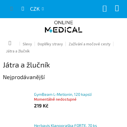
Přejít
NÁKUP
na
CZK
obsah
KOŠÍK
Domů
Slevy
Doplňky stravy
Zažívání a močové cesty
Játra a žlučník
Játra a žlučník
Nejprodávanější
GymBeam L-Metionin, 120 kapslí
Momentálně nedostupné
219 Kč
Herbavis Klanopraška FORTE, 70 ks