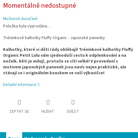
Měrná
Momentálně nedostupné
cena:
Možnosti doručení
Položka byla vyprodána…
Tréninkové kalhotky Fluffy Organic - Japonské panenky
Kalhotky, které si děti rády oblékají! Tréninkové kalhotky Fluffy
Organic Petit Lulu vám zjednoduší cestu k odplenkování a na
nočník. Děti je milují, protože se cítí velké! V provedení s
motivem japonských panenek jsou navíc nejen praktické, ale
stávají se i originálním kouskem ve vaší výbavičce!
Detailní informace
ZEPTAT SE
HLÍDAT
SDÍLET