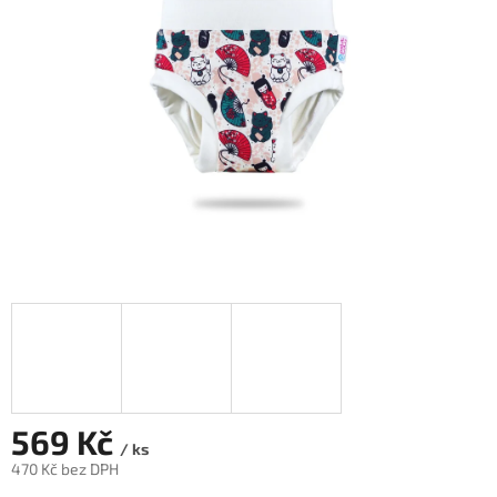
hvězdiček.
569 Kč
/ ks
470 Kč bez DPH