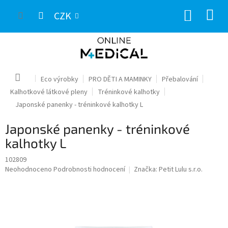
Přejít
NÁKUP
na
CZK
obsah
KOŠÍK
Domů
Eco výrobky
PRO DĚTI A MAMINKY
Přebalování
Kalhotkové látkové pleny
Tréninkové kalhotky
Japonské panenky - tréninkové kalhotky L
Japonské panenky - tréninkové
kalhotky L
102809
Průměrné
Neohodnoceno
Podrobnosti hodnocení
Značka:
Petit Lulu s.r.o.
hodnocení
produktu
je
0,0
z
5