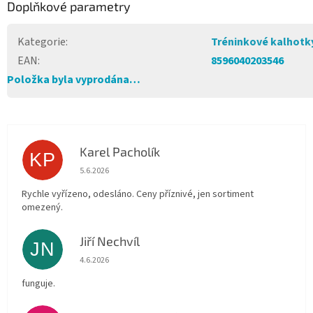
Doplňkové parametry
Kategorie
:
Tréninkové kalhotk
EAN
:
8596040203546
Položka byla vyprodána…
Karel Pacholík
KP
Hodnocení obchodu je 4 z 5 hvězdiček.
5.6.2026
Rychle vyřízeno, odesláno. Ceny příznivé, jen sortiment
omezený.
Jiří Nechvíl
JN
Hodnocení obchodu je 5 z 5 hvězdiček.
4.6.2026
funguje.