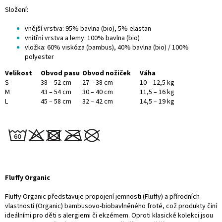
Složení:
vnější vrstva: 95% bavlna (bio), 5% elastan
vnitřní vrstva a lemy: 100% bavlna (bio)
vložka: 60% viskóza (bambus), 40% bavlna (bio) / 100%
polyester
Velikost
Obvod pasu
Obvod nožiček
Váha
S
38 – 52 cm
27 – 38 cm
10 – 12,5 kg
M
43 – 54 cm
30 – 40 cm
11,5 – 16 kg
L
45 – 58 cm
32 – 42 cm
14,5 – 19 kg
Fluffy Organic
Fluffy Organic představuje propojení jemnosti (Fluffy) a přírodních
vlastností (Organic) bambusovo-biobavlněného froté, což produkty činí
ideálními pro děti s alergiemi či ekzémem. Oproti klasické kolekci jsou