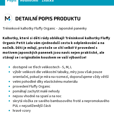
Popis
Hodnocení
Značka
DETAILNÍ POPIS PRODUKTU
Tréninkové kalhotky Fluffy Organic - Japonské panenky
Kalhotky, které si děti rády oblékají! Tréninkové kalhotky Fluffy
Organic Petit Lulu vám zjednoduší cestu k odplenkování a na
nočník. Děti je milují, protože se cítí velké! V provedení s
motivem japonských panenek jsou navíc nejen praktické, ale
stávají se i originálním kouskem ve vaší výbavičce!
dostupné ve třech velikostech - S, M, L
výběr velikosti dle velikostní tabulky, míry jsou však pouze
orientační, pokud je míra na rozmezí, doporučujeme vždy větší
velmi pohodlné díky elastickému materiálu
provedení Fluffy Organic
pomáhají zachytit malé nehody
nejsou vhodné na spaní a na noc
skrytá vložka ze savého bambusového froté a nepromokavého
PUL v nejzatíženější části
hravé vzory