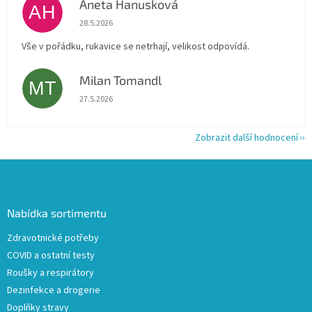
Aneta Hanusková
AH
Hodnocení obchodu je 5 z 5 hvězdiček.
28.5.2026
Vše v pořádku, rukavice se netrhají, velikost odpovídá.
Milan Tomandl
MT
Hodnocení obchodu je 5 z 5 hvězdiček.
27.5.2026
Zobrazit další hodnocení
Z
á
p
a
Nabídka sortimentu
t
Zdravotnické potřeby
í
COVID a ostatní testy
Roušky a respirátory
Dezinfekce a drogerie
Doplňky stravy