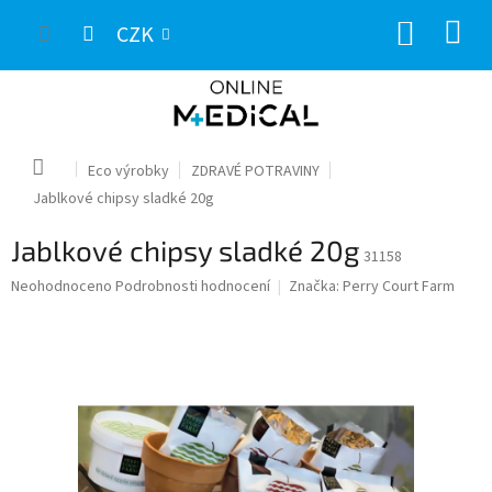
Přejít
NÁKUP
na
CZK
obsah
KOŠÍK
Domů
Eco výrobky
ZDRAVÉ POTRAVINY
Jablkové chipsy sladké 20g
Jablkové chipsy sladké 20g
31158
Průměrné
Neohodnoceno
Podrobnosti hodnocení
Značka:
Perry Court Farm
hodnocení
produktu
je
0,0
z
5
hvězdiček.