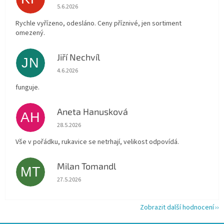
Hodnocení obchodu je 4 z 5 hvězdiček.
5.6.2026
Rychle vyřízeno, odesláno. Ceny příznivé, jen sortiment
omezený.
Jiří Nechvíl
JN
Hodnocení obchodu je 5 z 5 hvězdiček.
4.6.2026
funguje.
Aneta Hanusková
AH
Hodnocení obchodu je 5 z 5 hvězdiček.
28.5.2026
Vše v pořádku, rukavice se netrhají, velikost odpovídá.
Milan Tomandl
MT
Hodnocení obchodu je 5 z 5 hvězdiček.
27.5.2026
Zobrazit další hodnocení