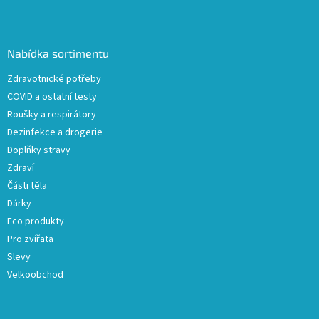
Z
á
p
a
Nabídka sortimentu
t
Zdravotnické potřeby
í
COVID a ostatní testy
Roušky a respirátory
Dezinfekce a drogerie
Doplňky stravy
Zdraví
Části těla
Dárky
Eco produkty
Pro zvířata
Slevy
Velkoobchod