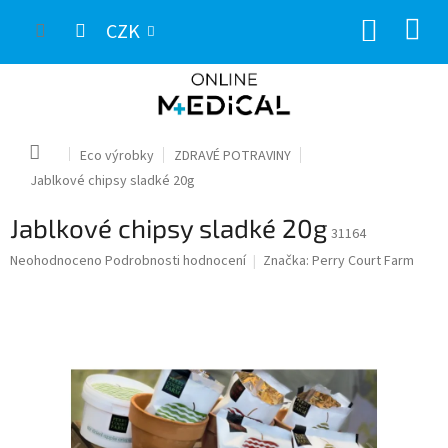
Přejít
NÁKUP
na
CZK
obsah
KOŠÍK
Domů
Eco výrobky
ZDRAVÉ POTRAVINY
Jablkové chipsy sladké 20g
Jablkové chipsy sladké 20g
31164
Průměrné
Neohodnoceno
Podrobnosti hodnocení
Značka:
Perry Court Farm
hodnocení
produktu
je
0,0
z
5
hvězdiček.