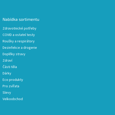
Z
á
p
a
Nabídka sortimentu
t
Zdravotnické potřeby
í
COVID a ostatní testy
Roušky a respirátory
Dezinfekce a drogerie
Doplňky stravy
Zdraví
Části těla
Dárky
Eco produkty
Pro zvířata
Slevy
Velkoobchod