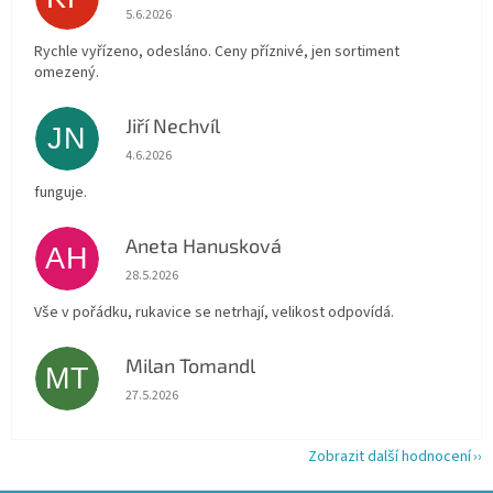
Hodnocení obchodu je 4 z 5 hvězdiček.
5.6.2026
Rychle vyřízeno, odesláno. Ceny příznivé, jen sortiment
omezený.
Jiří Nechvíl
JN
Hodnocení obchodu je 5 z 5 hvězdiček.
4.6.2026
funguje.
Aneta Hanusková
AH
Hodnocení obchodu je 5 z 5 hvězdiček.
28.5.2026
Vše v pořádku, rukavice se netrhají, velikost odpovídá.
Milan Tomandl
MT
Hodnocení obchodu je 5 z 5 hvězdiček.
27.5.2026
Zobrazit další hodnocení