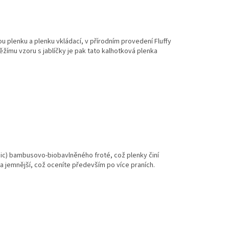
plenku a plenku vkládací, v přírodním provedení Fluffy
věžímu vzoru s jablíčky je pak tato kalhotková plenka
anic) bambusovo-biobavlněného froté, což plenky činí
 a jemnější, což oceníte především po více praních.