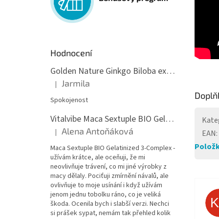
Hodnocení
Golden Nature Ginkgo Biloba extrakt 50:1 60mg, 100 kapslí
Jarmila
|
Hodnocení produktu je 5 z 5 hvězdiček.
Doplň
Spokojenost
Vitalvibe Maca Sextuple BIO Gelatinized 3-Complex, 60 kapslí
Kate
Alena Antoňáková
|
EAN
:
Hodnocení produktu je 5 z 5 hvězdiček.
Položk
Maca Sextuple BIO Gelatinized 3-Complex -
užívám krátce, ale oceňuji, že mi
neovlivňuje trávení, co mi jiné výrobky z
macy dělaly. Pociťuji zmírnění návalů, ale
ovlivňuje to moje usínání i když užívám
jenom jednu tobolku ráno, co je veliká
škoda. Ocenila bych i slabší verzi. Nechci
si prášek sypat, nemám tak přehled kolik