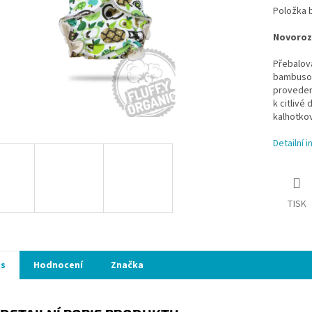
Položka 
Novoroze
Přebalov
bambusovo
provedení
k citlivé
kalhotkov
Detailní 
TISK
is
Hodnocení
Značka