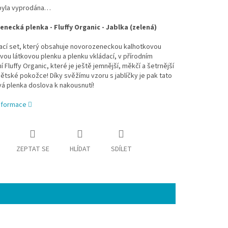
byla vyprodána…
necká plenka - Fluffy Organic - Jablka (zelená)
ací set, který obsahuje novorozeneckou kalhotkovou
u látkovou plenku a plenku vkládací, v přírodním
 Fluffy Organic, které je ještě jemnější, měkčí a šetrnější
 dětské pokožce! Díky svěžímu vzoru s jablíčky je pak tato
á plenka doslova k nakousnutí!
informace
ZEPTAT SE
HLÍDAT
SDÍLET