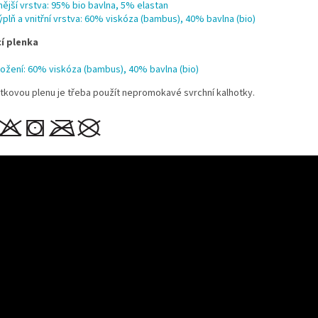
nější vrstva: 95% bio bavlna, 5% elastan
ýplň a vnitřní vrstva: 60% viskóza (bambus), 40% bavlna (bio)
í plenka
ložení: 60% viskóza (bambus), 40% bavlna (bio)
otkovou plenu je třeba použít nepromokavé
svrchní kalhotky.