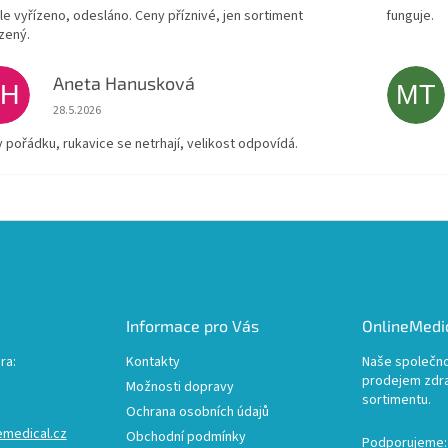
le vyřízeno, odesláno. Ceny příznivé, jen sortiment
funguje.
zený.
Aneta Hanusková
AH
MT
Hodnocení obchodu je 5 z 5 hvězdiček.
28.5.2026
v pořádku, rukavice se netrhají, velikost odpovídá.
Informace pro Vás
OnlineMedic
ra:
Kontakty
Naše společno
prodejem zdr
Možnosti dopravy
sortimentu.
Ochrana osobních údajů
emedical.cz
Obchodní podmínky
Podporujeme: