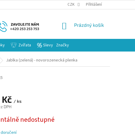
KARIERA
CZK
Přihlášení
NÁKUPNÍ
Prázdný košík
KOŠÍK
bky
Zvířata
Slevy
Značky
Jablka (zelená) - novorozenecká plenka
25
 Kč
/ ks
ez DPH
tálně nedostupné
 doručení