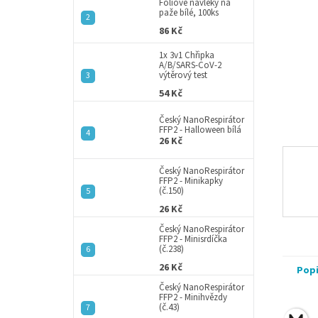
a
Fóliové návleky na
paže bílé, 100ks
n
86 Kč
e
l
1x 3v1 Chřipka
A/B/SARS-CoV-2
výtěrový test
54 Kč
Český NanoRespirátor
FFP2 - Halloween bílá
26 Kč
Český NanoRespirátor
FFP2 - Minikapky
(č.150)
26 Kč
Český NanoRespirátor
FFP2 - Minisrdíčka
(č.238)
26 Kč
Pop
Český NanoRespirátor
FFP2 - Minihvězdy
(č.43)