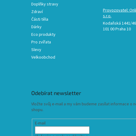
Doplňky stravy
Provozovatel: Onl
Zdraví
s.r.o.
Části těla
Kodaňská 1441/46,
Dárky
101 00 Praha 10
Eco produkty
Pro zvířata
Slevy
Velkoobchod
Odebírat newsletter
Vložte svůj e-mail a my vám budeme zasílat informace o
shopu.
E-mail