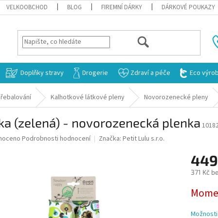
VELKOOBCHOD
BLOG
FIREMNÍ DÁRKY
DÁRKOVÉ POUKAZY
HLEDAT
Doplňky stravy
Drogerie
Zdraví a péče
Eco výro
řebalování
Kalhotkové látkové pleny
Novorozenecké pleny
ka (zelená) - novorozenecká plenka
1018
né
noceno
Podrobnosti hodnocení
Značka:
Petit Lulu s.r.o.
ní
449
u
371 Kč b
Měrná
Momen
cena:
ek.
Možnosti