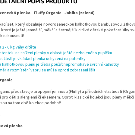
DETAILNÍ POPIS PRODUKTU
enecká plenka - Fluffy Organic - Jablka (zelená)
vací set, který obsahuje novorozeneckou kalhotkovou bambusovou látkovou 
 které je ještě jemnější, měkčí a šetrnější k citlivé dětské pokožce! Díky s
k nakousnutí!
a 2 - 6 kg váhy dítěte
atentek na snížení plenky v oblasti ještě nezhojeného pupíčku
oučástí je vkládací plenka uchycená na patentky
a kalhotkovou plenu je třeba použít nepromokavé
svrchní kalhotky
měr a rozmístění vzoru se může oproti zobrazení lišit
Organic
rganic představuje propojení jemnosti (Fluffy) a přírodních vlastností (Org
i pro děti s alergiemi či ekzémem. Oproti klasické kolekci jsou pleny měkčí
 jsou na tom obě kolekce podobně.
:
ková plenka