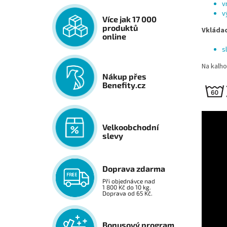
v
v
Více jak 17 000
produktů
Vkládac
online
s
Na kalh
Nákup přes
Benefity.cz
Velkoobchodní
slevy
Doprava zdarma
Při objednávce nad
1 800 Kč do 10 kg.
Doprava od 65 Kč.
Bonusový program