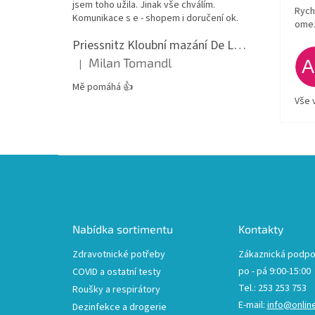
jsem toho užila. Jinak vše chválím.
Rych
Komunikace s e - shopem i doručení ok.
ome
Priessnitz Kloubní mazání De Luxe, 200ml
Milan Tomandl
|
Hodnocení produktu je 5 z 5 hvězdiček.
Mě pomáhá 👍
Vše 
Z
á
p
a
t
Nabídka sortimentu
Kontakty
í
Zdravotnické potřeby
Zákaznická podpo
po - pá 9:00-15:00
COVID a ostatní testy
Tel.: 253 253 753
Roušky a respirátory
E-mail:
info@onlin
Dezinfekce a drogerie