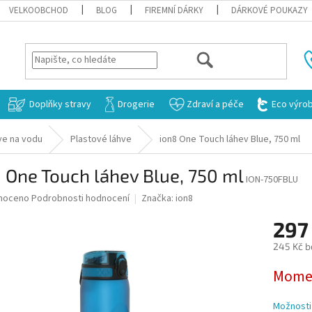
VELKOOBCHOD
BLOG
FIREMNÍ DÁRKY
DÁRKOVÉ POUKAZY
HLEDAT
Doplňky stravy
Drogerie
Zdraví a péče
Eco výro
ve na vodu
Plastové láhve
ion8 One Touch láhev Blue, 750 ml
 One Touch láhev Blue, 750 ml
ION-750FBLU
né
noceno
Podrobnosti hodnocení
Značka:
ion8
ní
297
u
245 Kč b
Měrná
Momen
cena:
ek.
Možnosti