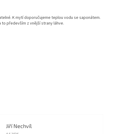
vatelné. K mytí doporučujeme teplou vodu se saponátem.
to především z vnější strany láhve.
Jiří Nechvíl
Hodnocení obchodu je 5 z 5 hvězdiček.