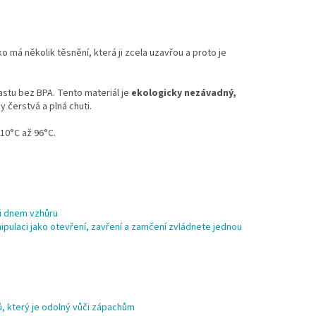
o má několik těsnění, která ji zcela uzavřou a proto je
lastu bez BPA. Tento materiál je
ekologicky nezávadný,
 čerstvá a plná chuti.
-10°C až 96°C.
 i dnem vzhůru
ulaci jako otevření, zavření a zamčení zvládnete jednou
, který je odolný vůči zápachům