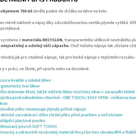
 objemem 750 ml
skvěle padne do držáku na lahve na kolo.
hev mírně naklonit a nápoj díky odvzdušňovacímu ventilu plynule vytéká. Víčk
protékavá.
e vyrobena z
materiálu RECYCLON
, transparentního uhlíkově neutrálního p
omyvatelný a odolný vůči zápachu
. Chuť Vašeho nápoje tak zůstane vždy
 vhodná jak pro studené nápoje, tak pro horké nápoje v teplotním rozsahu 
e ji v práci, ve škole, při sportu nebo na dovolené.
ysoce kvalitní a odolná láhev
rgonomický tvar láhve
íčko dokonale těsní, takže můžete láhev nosit bez obav v zavazadle klidně
ojistka proti náhodnému otevření - ONE TOUCH / EASY OPEN– veškerou manip
ukou
ohodlné pítko neomezuje plynulý průtok nápoje
raktické zacvakávací víčko chrání pítko před prachem a nečistotami
yklápěcí plastové poutko
eklouzavý povrch SOFT TOUCH
etoxický a zdravotně nezávadný materiál Recyclon bez obsahu BPA a ftalátů