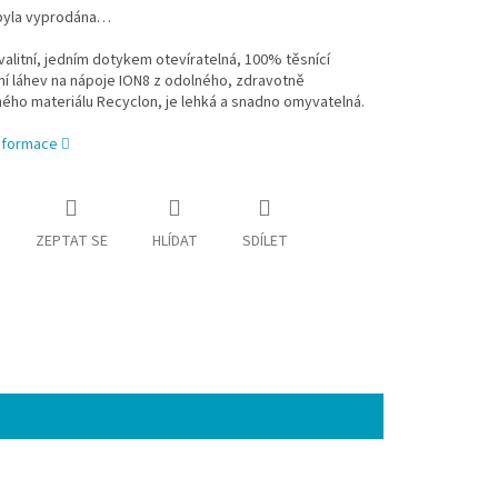
byla vyprodána…
alitní, jedním dotykem otevíratelná, 100% těsnící
ní láhev na nápoje ION8 z odolného, zdravotně
ého materiálu Recyclon, je lehká a snadno omyvatelná.
informace
ZEPTAT SE
HLÍDAT
SDÍLET