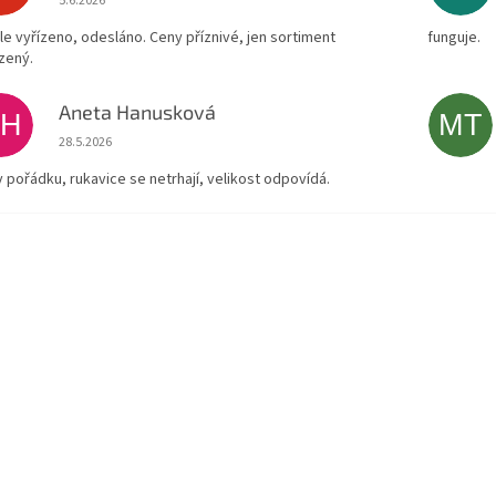
5.6.2026
le vyřízeno, odesláno. Ceny příznivé, jen sortiment
funguje.
zený.
Aneta Hanusková
AH
MT
Hodnocení obchodu je 5 z 5 hvězdiček.
28.5.2026
v pořádku, rukavice se netrhají, velikost odpovídá.