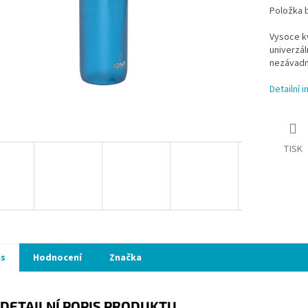
Položka 
Vysoce kv
univerzál
nezávadn
Detailní 
TISK
is
Hodnocení
Značka
DETAILNÍ POPIS PRODUKTU