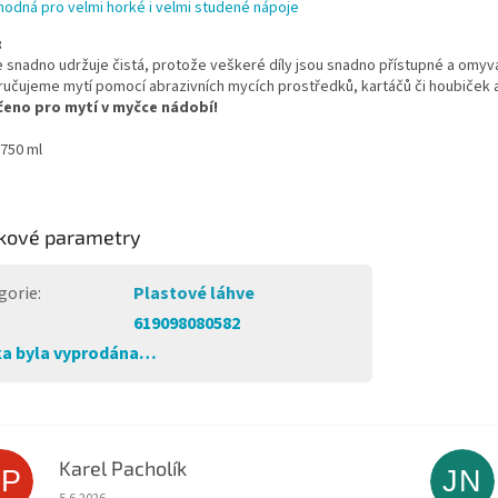
hodná pro velmi horké i velmi studené nápoje
:
e snadno udržuje čistá, protože veškeré díly jsou snadno přístupné a omy
čujeme mytí pomocí abrazivních mycích prostředků, kartáčů či houbiček a 
čeno pro mytí v myčce nádobí!
750 ml
kové parametry
gorie
:
Plastové láhve
619098080582
a byla vyprodána…
Karel Pacholík
KP
JN
Hodnocení obchodu je 4 z 5 hvězdiček.