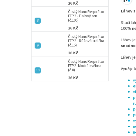
26 Kč
Láhev s
Český NanoRespirátor
FFP2 - Fialový sen
(č.106)
Stačí lá
26 Kč
100% ne
Český NanoRespirátor
Láhev j
FFP2 - Růžová srdíčka
(č.15)
snadno 
26 Kč
Láhev je
Český NanoRespirátor
FFP2 -Modrá květina
Využijet
(č.8)
26 Kč
v
e
v
p
r
p
p
v
n
n