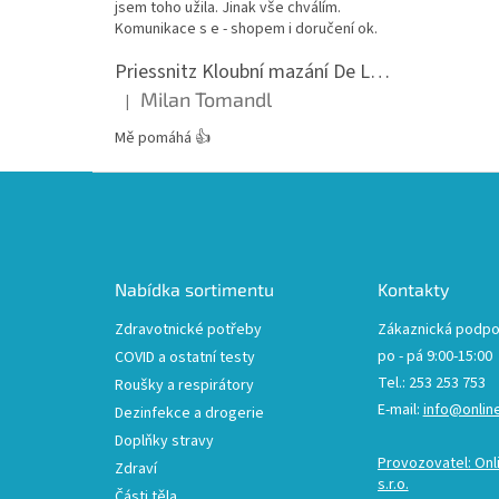
jsem toho užila. Jinak vše chválím.
Komunikace s e - shopem i doručení ok.
Priessnitz Kloubní mazání De Luxe, 200ml
Milan Tomandl
|
Hodnocení produktu je 5 z 5 hvězdiček.
Mě pomáhá 👍
Z
á
p
a
t
Nabídka sortimentu
Kontakty
í
Zdravotnické potřeby
Zákaznická podpo
po - pá 9:00-15:00
COVID a ostatní testy
Tel.: 253 253 753
Roušky a respirátory
E-mail:
info@onlin
Dezinfekce a drogerie
Doplňky stravy
Provozovatel: Onl
Zdraví
s.r.o.
Části těla