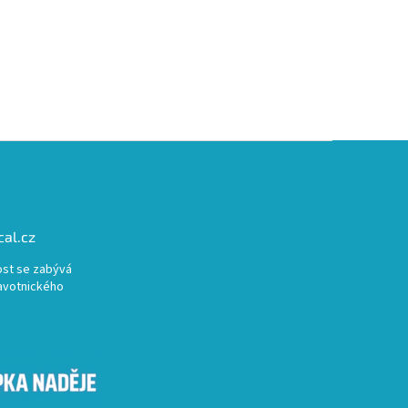
al.cz
st se zabývá
avotnického