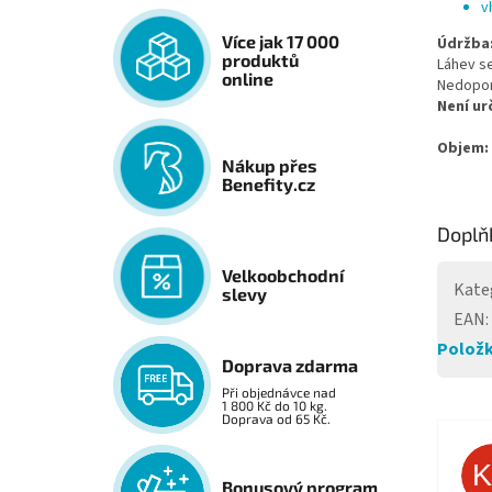
v
Více jak 17 000
Údržba
produktů
Láhev s
online
Nedoporu
Není ur
Objem:
Nákup přes
Benefity.cz
Doplň
Velkoobchodní
Kate
slevy
EAN
:
Položk
Doprava zdarma
Při objednávce nad
1 800 Kč do 10 kg.
Doprava od 65 Kč.
Bonusový program