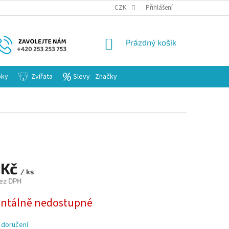
KARIERA
CZK
Přihlášení
NÁKUPNÍ
Prázdný košík
KOŠÍK
bky
Zvířata
Slevy
Značky
 Kč
/ ks
ez DPH
tálně nedostupné
 doručení