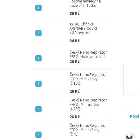
a
Fóliové návleky na
paže bílé, 100ks
n
86 Kč
e
l
1x 3v1 Chřipka
A/B/SARS-CoV-2
výtěrový test
54 Kč
Český NanoRespirátor
FFP2 - Halloween bílá
26 Kč
Český NanoRespirátor
FFP2 - Minikapky
(č.150)
26 Kč
Český NanoRespirátor
FFP2 - Minisrdíčka
(č.238)
Pop
26 Kč
Český NanoRespirátor
FFP2 - Minihvězdy
(č.43)