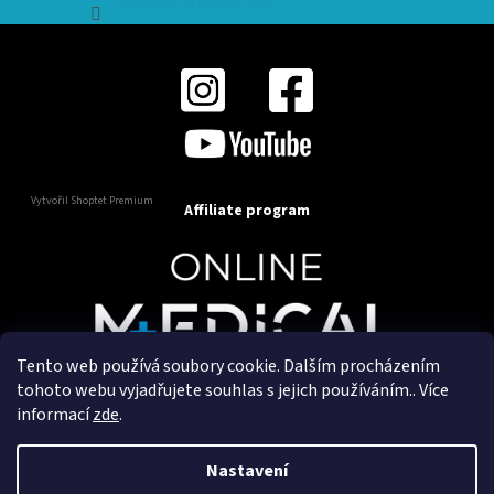
Sledovat na Instagramu
Vytvořil Shoptet Premium
Affiliate program
Tento web používá soubory cookie. Dalším procházením
Copyright 2025
OnlineMedical.cz
. Všechna práva
tohoto webu vyjadřujete souhlas s jejich používáním.. Více
vyhrazena.
informací
zde
.
Vytvořil a marketingově zajišťuje
HyperGroup.cz
Nastavení