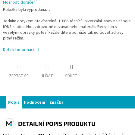
Možnosti doručení
Položka byla vyprodána…
Jedním dotykem otevíratelná, 100% těsnící univerzální láhev na nápoje
ION8 z odolného, zdravotně nezávadného materiálu Recyclon s
veselými obrázky potěší každé dítě a pomůže tak udržovat zdravý
pitný režim.
Detailní informace
ZEPTAT SE
HLÍDAT
SDÍLET
Popis
Hodnocení
Značka
DETAILNÍ POPIS PRODUKTU