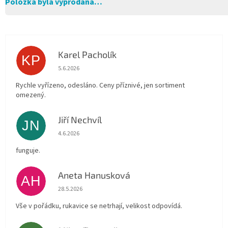
Položka byla vyprodána…
Karel Pacholík
KP
Hodnocení obchodu je 4 z 5 hvězdiček.
5.6.2026
Rychle vyřízeno, odesláno. Ceny příznivé, jen sortiment
omezený.
Jiří Nechvíl
JN
Hodnocení obchodu je 5 z 5 hvězdiček.
4.6.2026
funguje.
Aneta Hanusková
AH
Hodnocení obchodu je 5 z 5 hvězdiček.
28.5.2026
Vše v pořádku, rukavice se netrhají, velikost odpovídá.