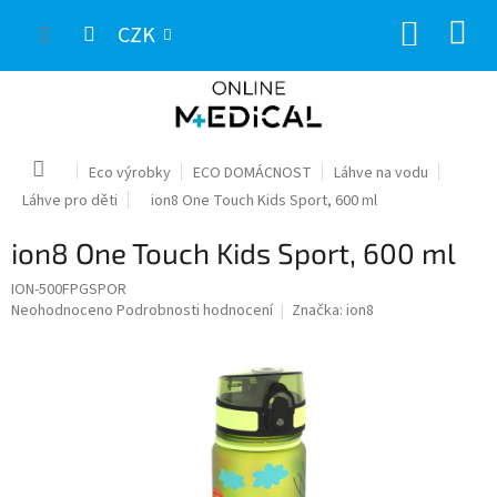
Přejít
NÁKUP
na
CZK
obsah
KOŠÍK
Domů
Eco výrobky
ECO DOMÁCNOST
Láhve na vodu
Láhve pro děti
ion8 One Touch Kids Sport, 600 ml
ion8 One Touch Kids Sport, 600 ml
ION-500FPGSPOR
Průměrné
Neohodnoceno
Podrobnosti hodnocení
Značka:
ion8
hodnocení
produktu
je
0,0
z
5
hvězdiček.