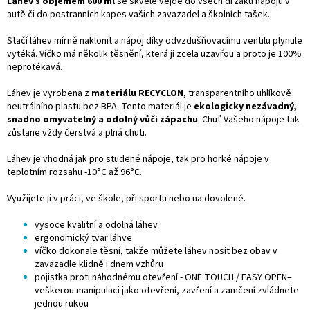
Láhev s objemem 600 ml
se skvěle vejde do všech držáků nápojů v
autě či do postranních kapes vašich zavazadel a školních tašek.
Stačí láhev mírně naklonit a nápoj díky odvzdušňovacímu ventilu plynule
vytéká. Víčko má několik těsnění, která ji zcela uzavřou a proto je 100%
neprotékavá.
Láhev je vyrobena z
materiálu RECYCLON
, transparentního uhlíkově
neutrálního plastu bez BPA. Tento materiál je
ekologicky nezávadný,
snadno omyvatelný a odolný vůči zápachu
. Chuť Vašeho nápoje tak
zůstane vždy čerstvá a plná chuti.
Láhev je vhodná jak pro studené nápoje, tak pro horké nápoje v
teplotním rozsahu -10°C až 96°C.
Využijete ji v práci, ve škole, při sportu nebo na dovolené.
vysoce kvalitní a odolná láhev
ergonomický tvar láhve
víčko dokonale těsní, takže můžete láhev nosit bez obav v
zavazadle klidně i dnem vzhůru
pojistka proti náhodnému otevření - ONE TOUCH / EASY OPEN–
veškerou manipulaci jako otevření, zavření a zamčení zvládnete
jednou rukou