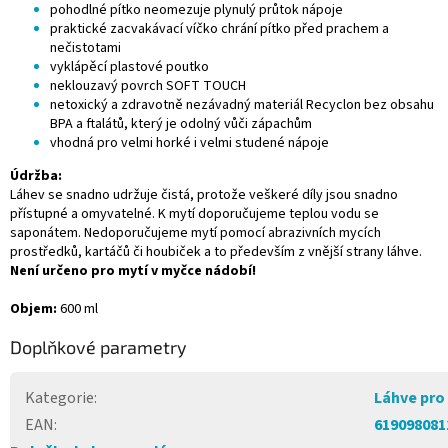
pohodlné pítko neomezuje plynulý průtok nápoje
praktické zacvakávací víčko chrání pítko před prachem a
nečistotami
vyklápěcí plastové poutko
neklouzavý povrch SOFT TOUCH
netoxický a zdravotně nezávadný materiál Recyclon bez obsahu
BPA a ftalátů, který je odolný vůči zápachům
vhodná pro velmi horké i velmi studené nápoje
Údržba:
Láhev se snadno udržuje čistá, protože veškeré díly jsou snadno
přístupné a omyvatelné. K mytí doporučujeme teplou vodu se
saponátem. Nedoporučujeme mytí pomocí abrazivních mycích
prostředků, kartáčů či houbiček a to především z vnější strany láhve.
Není určeno pro mytí v myčce nádobí!
Objem:
600 ml
Doplňkové parametry
Kategorie
:
Láhve pro 
EAN
:
619098081