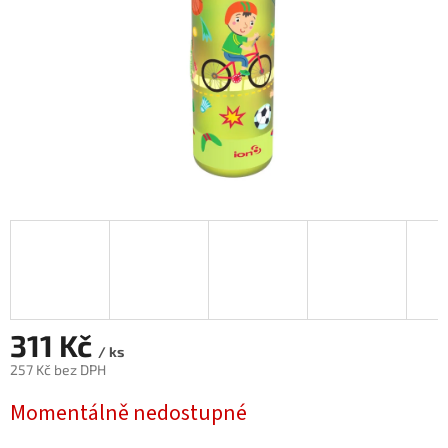
311 Kč
/ ks
257 Kč bez DPH
Měrná
Momentálně nedostupné
cena: