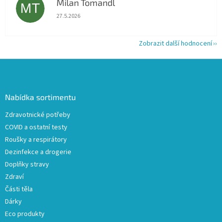
Milan Tomandl
MT
Hodnocení obchodu je 5 z 5 hvězdiček.
27.5.2026
Zobrazit další hodnocení
Z
á
p
a
Nabídka sortimentu
t
Zdravotnické potřeby
í
COVID a ostatní testy
Roušky a respirátory
Dezinfekce a drogerie
Doplňky stravy
Zdraví
Části těla
Dárky
Eco produkty