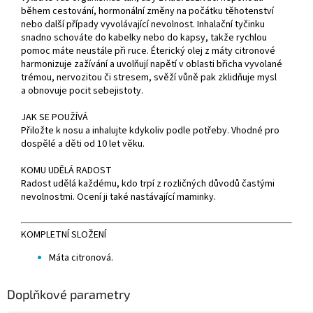
během cestování, hormonální změny na počátku těhotenství
nebo další případy vyvolávající nevolnost. Inhalační tyčinku
snadno schováte do kabelky nebo do kapsy, takže rychlou
pomoc máte neustále při ruce. Éterický olej z máty citronové
harmonizuje zažívání a uvolňují napětí v oblasti břicha vyvolané
trémou, nervozitou či stresem, svěží vůně pak zklidňuje mysl
a obnovuje pocit sebejistoty.
JAK SE POUŽÍVÁ
Přiložte k nosu a inhalujte kdykoliv podle potřeby. Vhodné pro
dospělé a děti od 10 let věku.
KOMU UDĚLÁ RADOST
Radost udělá každému, kdo trpí z rozličných důvodů častými
nevolnostmi. Ocení ji také nastávající maminky.
KOMPLETNÍ SLOŽENÍ
Máta citronová.
Doplňkové parametry