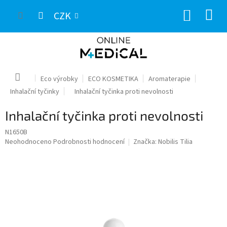
Přejít
NÁKUP
na
CZK
obsah
KOŠÍK
Domů
Eco výrobky
ECO KOSMETIKA
Aromaterapie
Inhalační tyčinky
Inhalační tyčinka proti nevolnosti
Inhalační tyčinka proti nevolnosti
N1650B
Průměrné
Neohodnoceno
Podrobnosti hodnocení
Značka:
Nobilis Tilia
hodnocení
produktu
je
0,0
z
5
hvězdiček.