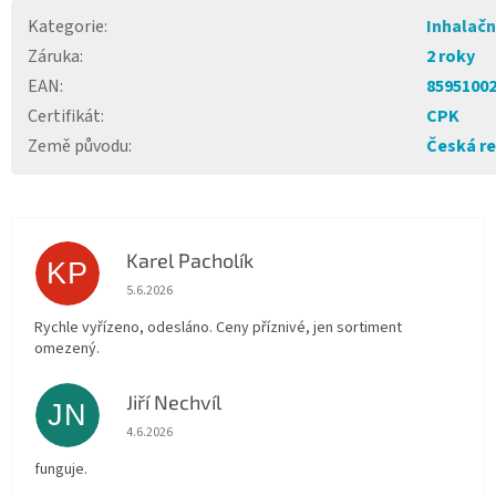
Kategorie
:
Inhalačn
Záruka
:
2 roky
EAN
:
8595100
Certifikát
:
CPK
Země původu
:
Česká re
Karel Pacholík
KP
Hodnocení obchodu je 4 z 5 hvězdiček.
5.6.2026
Rychle vyřízeno, odesláno. Ceny příznivé, jen sortiment
omezený.
Jiří Nechvíl
JN
Hodnocení obchodu je 5 z 5 hvězdiček.
4.6.2026
funguje.