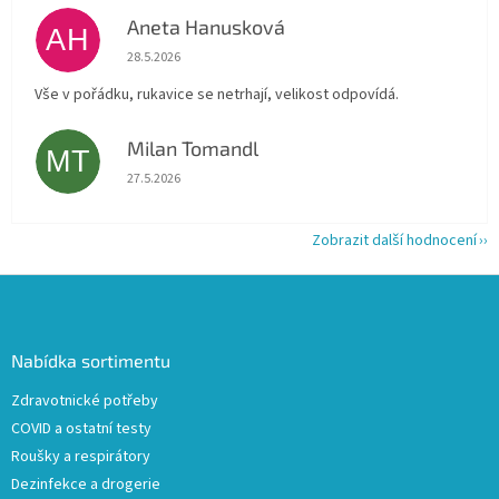
Aneta Hanusková
AH
Hodnocení obchodu je 5 z 5 hvězdiček.
28.5.2026
Vše v pořádku, rukavice se netrhají, velikost odpovídá.
Milan Tomandl
MT
Hodnocení obchodu je 5 z 5 hvězdiček.
27.5.2026
Zobrazit další hodnocení
Z
á
p
a
Nabídka sortimentu
t
Zdravotnické potřeby
í
COVID a ostatní testy
Roušky a respirátory
Dezinfekce a drogerie