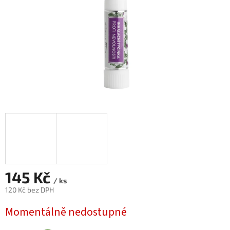
145 Kč
/ ks
120 Kč bez DPH
Měrná
Momentálně nedostupné
cena: