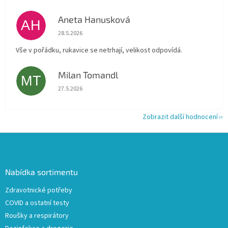
Aneta Hanusková
AH
Hodnocení obchodu je 5 z 5 hvězdiček.
28.5.2026
Vše v pořádku, rukavice se netrhají, velikost odpovídá.
Milan Tomandl
MT
Hodnocení obchodu je 5 z 5 hvězdiček.
27.5.2026
Zobrazit další hodnocení
Z
á
p
a
Nabídka sortimentu
t
Zdravotnické potřeby
í
COVID a ostatní testy
Roušky a respirátory