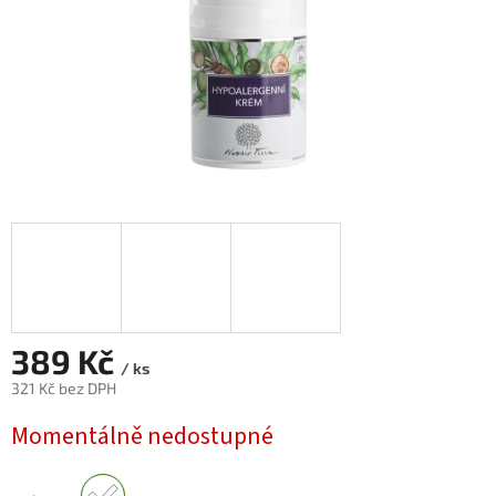
389 Kč
/ ks
321 Kč bez DPH
Měrná
Momentálně nedostupné
cena: