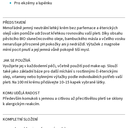
Pro ekzémy a lupénku
PŘEDSTAVENÍ
Mimořádně jemný neutrální lehký krém bez parfemace a éterických
olejů vám pomůže udržovat křehkou rovnováhu vaší pleti. Díky obsahu
pěsticího BIO slunečnicového oleje, bambuckého másla a včelího vosku
nenarušuje přirozené pH pokožky ani ji nedráždí. Výtažek z magnolie
mírní pocit pnutí a její jemná vůně pokojně tiší mysl.
JAK SE POUŽÍVÁ
Využijete jej v každodenní péči, včetně použití pod make-up. Slouží
také jako základní báze pro další míchání s rostlinnými či éterickými
oleji, vitaminy nebo bylinnými výtažky podle individuálních potřeb vaší
pleti. Na 100 ml krému přidávejte 10–15 kapek vybrané látky.
KOMU UDĚLÁ RADOST
Především komukoli s jemnou a citlivou až přecitlivělou pletí se sklony
k alergickým reakcím.
KOMPLETNÍ SLOŽENÍ