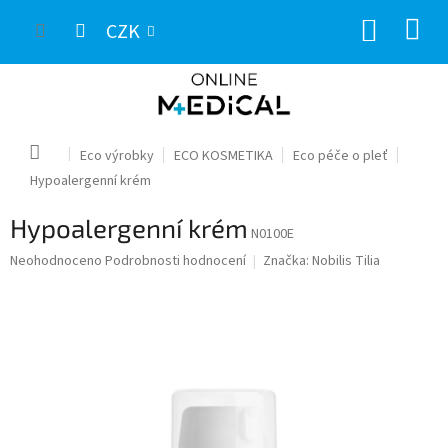
Přejít
NÁKUP
na
CZK
obsah
KOŠÍK
Domů
Eco výrobky
ECO KOSMETIKA
Eco péče o pleť
Hypoalergenní krém
Hypoalergenní krém
N0100E
Průměrné
Neohodnoceno
Podrobnosti hodnocení
Značka:
Nobilis Tilia
hodnocení
produktu
je
0,0
z
5
hvězdiček.