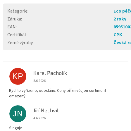
Kategorie
:
Eco péče
Záruka
:
2 roky
EAN
:
8595100
Certifikát
:
CPK
Země výroby
:
Česká r
Karel Pacholík
KP
Hodnocení obchodu je 4 z 5 hvězdiček.
5.6.2026
Rychle vyřízeno, odesláno. Ceny příznivé, jen sortiment
omezený.
Jiří Nechvíl
JN
Hodnocení obchodu je 5 z 5 hvězdiček.
4.6.2026
funguje.