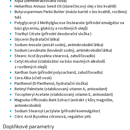
Aqua (demineralizovaná voda)
Helianthus Annuus Seed Oil (slunečnicový olej v bio kvalitě)
Butyrospermum Parkii Butter (máslo karité v bio kvalitě, rostlinný
tuk)
Polyglyceryl-3 Methylglucose Distearate (přírodní emulgátor na
bázi glycerinu, glukózy a rostlinných olejů)
Triethyl Citrate (přírodní deodorační složka )
Glycerin (hydratační látka)
Sodium Anisate (anisát sodný, antimikrobiální látka)
Sodium Levulinate (levulinát sodný, antimikrobiální látka)
Stearic Acid (kyselina stearová, zahušťovadlo)
Cetyl Alcohol (stabilizátor na bázi mastných alkoholů
z rostlinných olejů)
Xanthan Gum (přírodní polysacharid, zahušťovadlo)
Cera Alba (včelí vosk)
Panthenol (D-Panthenol, hydratační složka)
Retinyl Palmitate (stabilizovaný vitamin A, antioxidant)
Tocopheryl Acetate (stabilizovaný vitamin E, antioxidant)
Magnolia Officinalis Bark Extract (extrakt z kůry magnólie,
antimikrobiální)
Sodium Stearoyl Lactylate (přírodní koemulgátor)
Citric Acid (kyselina citronová, regulátor pH).
Doplňkové parametry