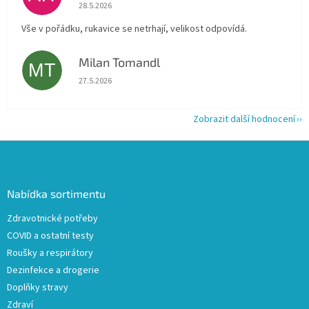
Hodnocení obchodu je 5 z 5 hvězdiček.
28.5.2026
Vše v pořádku, rukavice se netrhají, velikost odpovídá.
Milan Tomandl
MT
Hodnocení obchodu je 5 z 5 hvězdiček.
27.5.2026
Zobrazit další hodnocení
Z
á
p
a
Nabídka sortimentu
t
Zdravotnické potřeby
í
COVID a ostatní testy
Roušky a respirátory
Dezinfekce a drogerie
Doplňky stravy
Zdraví