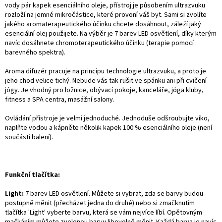
vody pár kapek esenciálního oleje, přístroj je působením ultrazvuku
rozloží na jemné mikročástice, které provoní váš byt. Sami si zvolíte
jakého aromaterapeutického účinku chcete dosáhnout, záleží jaký
esenciální olej použijete. Na výběr je 7 barev LED osvětlení, díky kterým
navíc dosáhnete chromoterapeutického účinku (terapie pomocí
barevného spektra).
Aroma difuzér pracuje na principu technologie ultrazvuku, a proto je
jeho chod velice tichý. Nebude vás tak rušit ve spánku ani při cvičení
jógy. Je vhodný pro ložnice, obývací pokoje, kanceláře, jóga kluby,
fitness a SPA centra, masážní salony.
Ovládání přístroje je velmi jednoduché. Jednoduše odšroubujte víko,
naplňte vodou a kápněte několik kapek 100 % esenciálního oleje (není
součástí balení).
Funkční tlačítka:
Light:
7 barev LED osvětlení. Můžete si vybrat, zda se barvy budou
postupně měnit (přecházet jedna do druhé) nebo si zmačknutím
tlačítka 'Light' vyberte barvu, která se vám nejvíce líbí. Opětovným