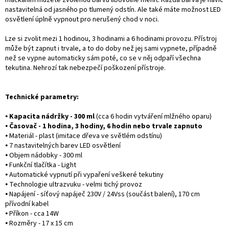
mačkáním můžete zvolenou barvu libovolně měnit. Každá barva je navíc
nastavitelná od jasného po tlumený odstín. Ale také máte možnost LED
osvětlení úplně vypnout pro nerušený chod v noci.
Lze si zvolit mezi 1 hodinou, 3 hodinami a 6 hodinami provozu. Přístroj
může být zapnut i trvale, a to do doby než jej sami vypnete, případně
než se vypne automaticky sám poté, co se v něj odpaří všechna
tekutina. Nehrozí tak nebezpečí poškození přístroje.
Technické parametry:
⦁
Kapacita nádržky - 300 ml
(cca 6 hodin vytváření mlžného oparu)
⦁
Časovač - 1 hodina, 3 hodiny, 6 hodin nebo trvale zapnuto
⦁ Materiál - plast (imitace dřeva ve světlém odstínu)
⦁ 7 nastavitelných barev LED osvětlení
⦁ Objem nádobky - 300 ml
⦁ Funkční tlačítka - Light
⦁ Automatické vypnutí při vypaření veškeré tekutiny
⦁ Technologie ultrazvuku - velmi tichý provoz
⦁ Napájení - síťový napáječ 230V / 24Vss (součást balení), 170 cm
přívodní kabel
⦁ Příkon - cca 14W
⦁ Rozměry - 17 x 15 cm