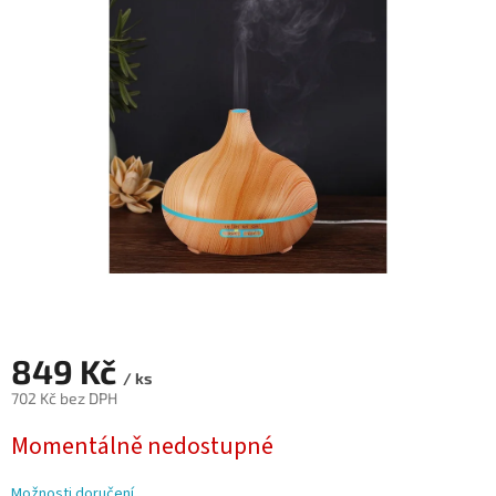
5,0
z
5
hvězdiček.
849 Kč
/ ks
702 Kč bez DPH
Měrná
Momentálně nedostupné
cena:
Možnosti doručení