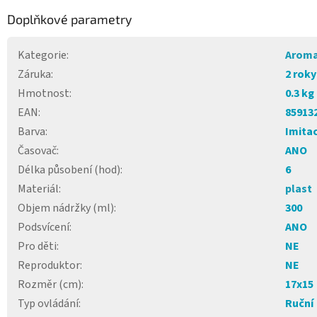
Doplňkové parametry
Kategorie
:
Aroma
Záruka
:
2 roky
Hmotnost
:
0.3 kg
EAN
:
85913
Barva
:
Imita
Časovač
:
ANO
Délka působení (hod)
:
6
Materiál
:
plast
Objem nádržky (ml)
:
300
Podsvícení
:
ANO
Pro děti
:
NE
Reproduktor
:
NE
Rozměr (cm)
:
17x15
Typ ovládání
:
Ruční