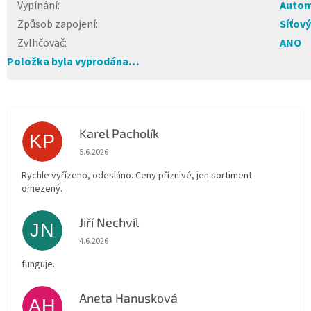
Vypínání
:
Autom
Způsob zapojení
:
Síťový
Zvlhčovač
:
ANO
Položka byla vyprodána…
Karel Pacholík
KP
Hodnocení obchodu je 4 z 5 hvězdiček.
5.6.2026
Rychle vyřízeno, odesláno. Ceny příznivé, jen sortiment
omezený.
Jiří Nechvíl
JN
Hodnocení obchodu je 5 z 5 hvězdiček.
4.6.2026
funguje.
Aneta Hanusková
AH