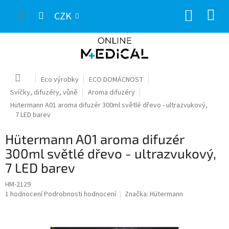
Přejít
NÁKUP
na
CZK
obsah
KOŠÍK
Domů
Eco výrobky
ECO DOMÁCNOST
Svíčky, difuzéry, vůně
Aroma difuzéry
Hütermann A01 aroma difuzér 300ml světlé dřevo - ultrazvukový,
7 LED barev
Hütermann A01 aroma difuzér
300ml světlé dřevo - ultrazvukový,
7 LED barev
HM-2129
Průměrné
1 hodnocení
Podrobnosti hodnocení
Značka:
Hütermann
hodnocení
produktu
je