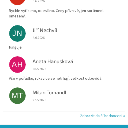
5.6.2026
Rychle vyřízeno, odesláno. Ceny příznivé, jen sortiment
omezený.
Jiří Nechvíl
JN
Hodnocení obchodu je 5 z 5 hvězdiček.
4.6.2026
funguje.
Aneta Hanusková
AH
Hodnocení obchodu je 5 z 5 hvězdiček.
28.5.2026
Vše v pořádku, rukavice se netrhají, velikost odpovídá.
Milan Tomandl
MT
Hodnocení obchodu je 5 z 5 hvězdiček.
27.5.2026
Zobrazit další hodnocení
Z