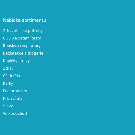
á
p
a
Nabídka sortimentu
t
Zdravotnické potřeby
í
COVID a ostatní testy
Roušky a respirátory
Dezinfekce a drogerie
Doplňky stravy
Zdraví
Části těla
Dárky
Eco produkty
Pro zvířata
Slevy
Velkoobchod