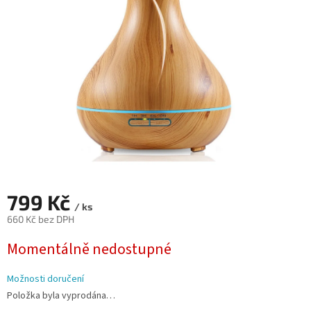
5
hvězdiček.
799 Kč
/ ks
660 Kč bez DPH
Měrná
Momentálně nedostupné
cena:
Možnosti doručení
Položka byla vyprodána…