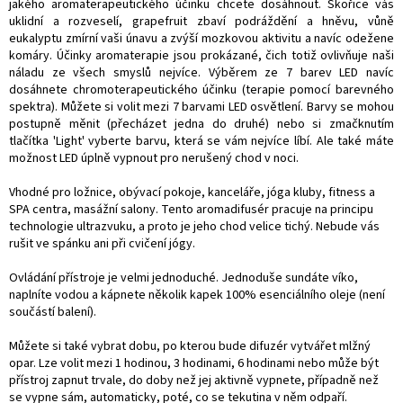
jakého aromaterapeutického účinku chcete dosáhnout. Skořice vás
uklidní a rozveselí, grapefruit zbaví podráždění a hněvu, vůně
eukalyptu zmírní vaši únavu a zvýší mozkovou aktivitu a navíc odežene
komáry. Účinky aromaterapie jsou prokázané, čich totiž ovlivňuje naši
náladu ze všech smyslů nejvíce. Výběrem ze 7 barev LED navíc
dosáhnete chromoterapeutického účinku (terapie pomocí barevného
spektra). Můžete si volit mezi 7 barvami LED osvětlení. Barvy se mohou
postupně měnit (přecházet jedna do druhé) nebo si zmačknutím
tlačítka 'Light' vyberte barvu, která se vám nejvíce líbí. Ale také máte
možnost LED úplně vypnout pro nerušený chod v noci.
Vhodné pro ložnice, obývací pokoje, kanceláře, jóga kluby, fitness a
SPA centra, masážní salony. Tento aromadifusér pracuje na principu
technologie ultrazvuku, a proto je jeho chod velice tichý. Nebude vás
rušit ve spánku ani při cvičení jógy.
Ovládání přístroje je velmi jednoduché. Jednoduše sundáte víko,
naplníte vodou a kápnete několik kapek 100% esenciálního oleje (není
součástí balení).
Můžete si také vybrat dobu, po kterou bude difuzér vytvářet mlžný
opar. Lze volit mezi 1 hodinou, 3 hodinami, 6 hodinami nebo může být
přístroj zapnut trvale, do doby než jej aktivně vypnete, případně než
se vypne sám, automaticky, poté, co se tekutina v něm odpaří.