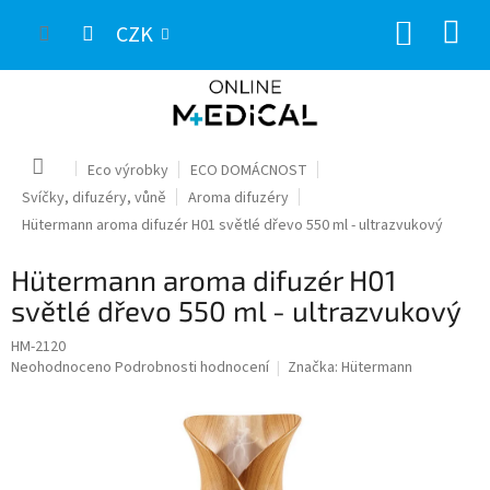
Přejít
NÁKUP
na
CZK
obsah
KOŠÍK
Domů
Eco výrobky
ECO DOMÁCNOST
Svíčky, difuzéry, vůně
Aroma difuzéry
Hütermann aroma difuzér H01 světlé dřevo 550 ml - ultrazvukový
Hütermann aroma difuzér H01
světlé dřevo 550 ml - ultrazvukový
HM-2120
Průměrné
Neohodnoceno
Podrobnosti hodnocení
Značka:
Hütermann
hodnocení
produktu
je
0,0
z