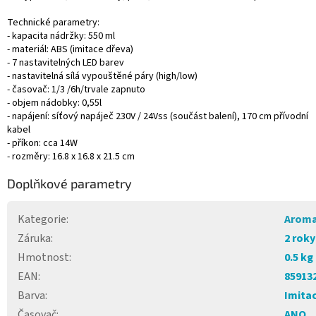
Technické parametry:
- kapacita nádržky: 550 ml
- materiál: ABS (imitace dřeva)
- 7 nastavitelných LED barev
- nastavitelná sílá vypouštěné páry (high/low)
- časovač: 1/3 /6h/trvale zapnuto
- objem nádobky: 0,55l
- napájení: síťový napáječ 230V / 24Vss (součást balení), 170 cm přívodní
kabel
- příkon: cca 14W
- rozměry: 16.8 x 16.8 x 21.5 cm
Doplňkové parametry
Kategorie
:
Aroma
Záruka
:
2 roky
Hmotnost
:
0.5 kg
EAN
:
85913
Barva
:
Imita
Časovač
:
ANO