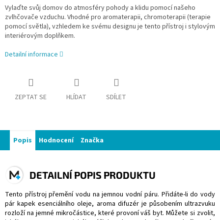
Vylaďte svůj domov do atmosféry pohody a klidu pomocí našeho
zvlhčovače vzduchu. Vhodné pro aromaterapii, chromoterapii (terapie
pomocí světla), vzhledem ke svému designu je tento přístroj i stylovým
interiérovým doplňkem.
Detailní informace
ZEPTAT SE
HLÍDAT
SDÍLET
Popis
Hodnocení
Značka
DETAILNÍ POPIS PRODUKTU
Tento přístroj přemění vodu na jemnou vodní páru. Přidáte-li do vody
pár kapek esenciálního oleje, aroma difuzér je působením ultrazvuku
rozloží na jemné mikročástice, které provoní váš byt. Můžete si zvolit,