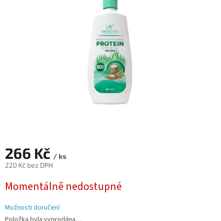
z
5
hvězdiček.
266 Kč
/ ks
220 Kč bez DPH
Měrná
Momentálně nedostupné
cena:
Možnosti doručení
Položka byla vyprodána…