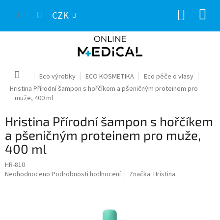
Přejít
NÁKUP
na
CZK
obsah
KOŠÍK
Domů
Eco výrobky
ECO KOSMETIKA
Eco péče o vlasy
Hristina Přírodní šampon s hořčíkem a pšeničným proteinem pro
muže, 400 ml
Hristina Přírodní šampon s hořčíkem
a pšeničným proteinem pro muže,
400 ml
HR-810
Průměrné
Neohodnoceno
Podrobnosti hodnocení
Značka:
Hristina
hodnocení
produktu
je
0,0