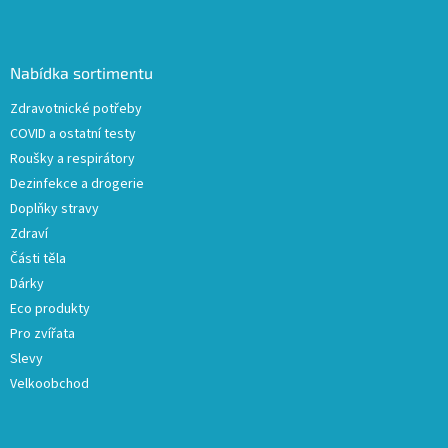
Z
á
p
a
Nabídka sortimentu
t
Zdravotnické potřeby
í
COVID a ostatní testy
Roušky a respirátory
Dezinfekce a drogerie
Doplňky stravy
Zdraví
Části těla
Dárky
Eco produkty
Pro zvířata
Slevy
Velkoobchod