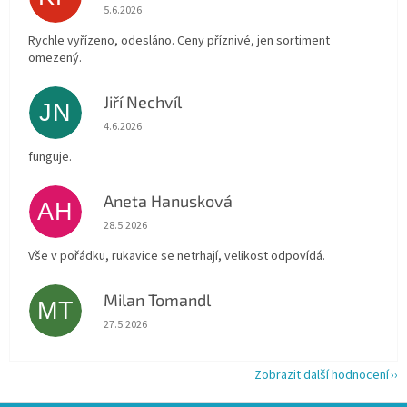
Hodnocení obchodu je 4 z 5 hvězdiček.
5.6.2026
Rychle vyřízeno, odesláno. Ceny příznivé, jen sortiment
omezený.
Jiří Nechvíl
JN
Hodnocení obchodu je 5 z 5 hvězdiček.
4.6.2026
funguje.
Aneta Hanusková
AH
Hodnocení obchodu je 5 z 5 hvězdiček.
28.5.2026
Vše v pořádku, rukavice se netrhají, velikost odpovídá.
Milan Tomandl
MT
Hodnocení obchodu je 5 z 5 hvězdiček.
27.5.2026
Zobrazit další hodnocení