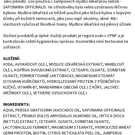
Jako pěnidlo vse používá v šamponech mydlici lékařskou neboli -
SAPONARIA OFFICINALIS. Ve středověku byla velmi uznávanou léčivou
bylinou. Mydlice lékařská se běžně používá jako léčivá bylina s hojivými
účinky při kožních nemocech, jako jsou např. ekzémy, akné. Má i
vlastnosti vylučovat škodlivé toxiny. Mydlice lékařská má pěnivý účinek.
Složení produktů je úplné. Každý produkt je registrován v CPNP a je
kontrolován státní hygienickou správou. Kosmetika není testovaná na
zvířatech.
SLOŽENÍ:
VODA, AVOKÁDOVÝ OLEJ, MYDLICE LÉKAŘESKÁ EXTRAKT, MANDLOVÝ
OLEJ, KOPŘIVA DVOUDOMÁ EXTRAKT, CETEARYL OLIVATE, SORBITAN
OLIVATE, FERMENTOVANÉ LAKTOBACILY, MAGNESIUM-STEARÁT
(STEARAN HOŘEČNATÝ), HYDROLIZOVANÝ PROTEIN Z PŠENIČNÝCH
KLÍČKŮ, VITAMÍN B7, MANDARINKA OBECNÁ OLEJ Z KŮRY, JALOVEC
VIRŽINSKÝ OLEJ, VETIVERIE OVSUCHOVITÁ OLEJ
INGREDIENTS:
AQUA, PERSEA GRATISSIMA (AVOCADO) OIL, SAPONARIA OFFICINALIS
EXTRACT, PRUNUS DULCIS AMYGDALUS (ALMOND) OIL, URTICA DIOCA
(NETTLE) EXTRACT, CETEARYL OLIVATE, SORBITAN OLIVATE,
LACTOBACILLUS FERMENT, MAGNESIUM STEARATE, HYDROLYZED WHEAT
GERM PROITEIN, BIOTIN, CITRUS RETICIULATA PEEL OIL, JUNIPERUS