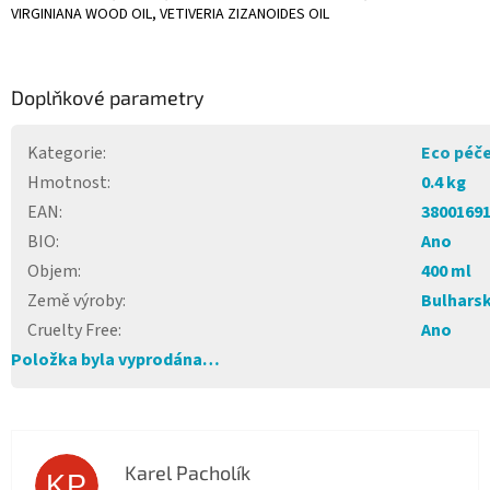
VIRGINIANA WOOD OIL, VETIVERIA ZIZANOIDES OIL
Doplňkové parametry
Kategorie
:
Eco péče
Hmotnost
:
0.4 kg
EAN
:
3800169
BIO
:
Ano
Objem
:
400 ml
Země výroby
:
Bulhars
Cruelty Free
:
Ano
Položka byla vyprodána…
Karel Pacholík
KP