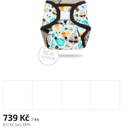
hvězdiček.
739 Kč
/ ks
611 Kč bez DPH