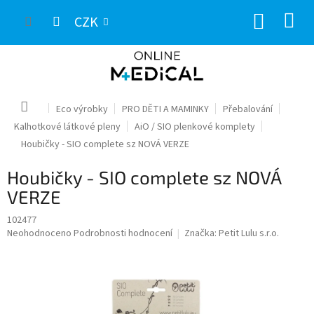
Přejít
NÁKUP
na
CZK
obsah
KOŠÍK
Domů
Eco výrobky
PRO DĚTI A MAMINKY
Přebalování
Kalhotkové látkové pleny
AiO / SIO plenkové komplety
Houbičky - SIO complete sz NOVÁ VERZE
Houbičky - SIO complete sz NOVÁ
VERZE
102477
Průměrné
Neohodnoceno
Podrobnosti hodnocení
Značka:
Petit Lulu s.r.o.
hodnocení
produktu
je
0,0
z
5