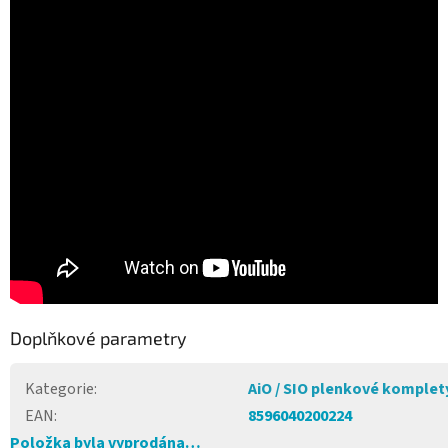
Doplňkové parametry
Kategorie
:
AiO / SIO plenkové komplet
EAN
:
8596040200224
Položka byla vyprodána…