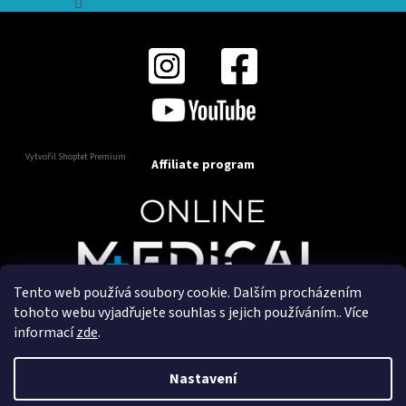
Vytvořil Shoptet Premium
Affiliate program
Tento web používá soubory cookie. Dalším procházením
Copyright 2025
OnlineMedical.cz
. Všechna práva
tohoto webu vyjadřujete souhlas s jejich používáním.. Více
vyhrazena.
informací
zde
.
Vytvořil a marketingově zajišťuje
HyperGroup.cz
Nastavení