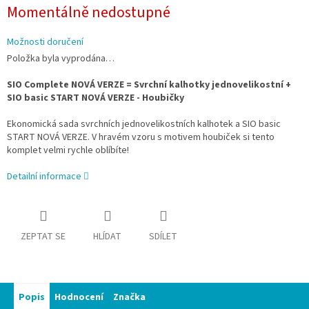
Měrná
Momentálně nedostupné
cena:
Možnosti doručení
Položka byla vyprodána…
SIO Complete NOVÁ VERZE = Svrchní kalhotky jednovelikostní +
SIO basic START NOVÁ VERZE - Houbičky
Ekonomická sada
svrchních jednovelikostních kalhotek
a
SIO basic
START NOVÁ VERZE. V hravém vzoru s motivem houbiček si tento
komplet velmi rychle oblíbíte!
Detailní informace
ZEPTAT SE
HLÍDAT
SDÍLET
Popis
Hodnocení
Značka