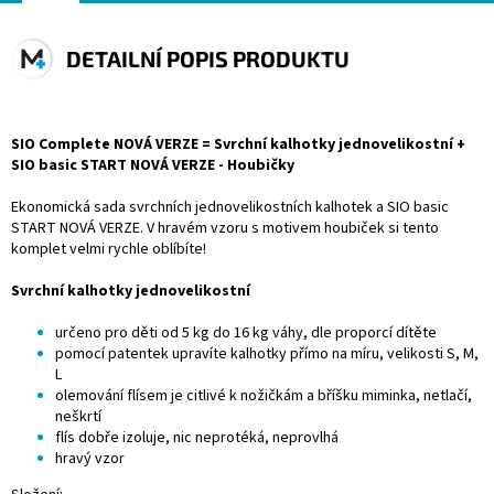
DETAILNÍ POPIS PRODUKTU
SIO Complete NOVÁ VERZE = Svrchní kalhotky jednovelikostní +
SIO basic START NOVÁ VERZE - Houbičky
Ekonomická sada
svrchních jednovelikostních kalhotek
a
SIO basic
START NOVÁ VERZE. V hravém vzoru s motivem houbiček si tento
komplet velmi rychle oblíbíte!
Svrchní kalhotky jednovelikostní
určeno pro děti od 5 kg do 16 kg váhy, dle proporcí dítěte
pomocí patentek upravíte kalhotky přímo na míru, velikosti S, M,
L
olemování flísem je citlivé k nožičkám a bříšku miminka, netlačí,
neškrtí
flís dobře izoluje, nic neprotéká, neprovlhá
hravý vzor