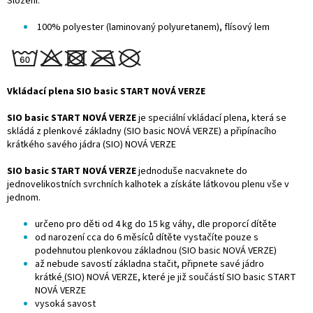
Složení:
100% polyester (laminovaný polyuretanem), flísový lem
Vkládací plena SIO basic START NOVÁ VERZE
SIO basic START NOVÁ VERZE
je speciální vkládací plena, která se
skládá z plenkové základny (SIO basic NOVÁ VERZE) a připínacího
krátkého savého jádra (SIO) NOVÁ VERZE
SIO basic START NOVÁ VERZE
jednoduše nacvaknete do
jednovelikostních svrchních kalhotek a získáte látkovou plenu vše v
jednom.
určeno pro děti od 4 kg do 15 kg váhy, dle proporcí dítěte
od narození cca do 6 měsíců dítěte vystačíte pouze s
podehnutou plenkovou základnou (SIO basic NOVÁ VERZE)
až nebude savostí základna stačit, připnete
savé jádro
krátké
(SIO) NOVÁ VERZE, které je již součástí SIO basic START
NOVÁ VERZE
vysoká savost