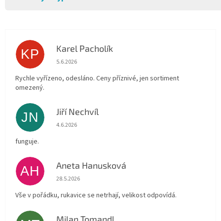
Karel Pacholík
KP
Hodnocení obchodu je 4 z 5 hvězdiček.
5.6.2026
Rychle vyřízeno, odesláno. Ceny příznivé, jen sortiment
omezený.
Jiří Nechvíl
JN
Hodnocení obchodu je 5 z 5 hvězdiček.
4.6.2026
funguje.
Aneta Hanusková
AH
Hodnocení obchodu je 5 z 5 hvězdiček.
28.5.2026
Vše v pořádku, rukavice se netrhají, velikost odpovídá.
Milan Tomandl