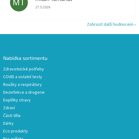
MT
Hodnocení obchodu je 5 z 5 hvězdiček.
27.5.2026
Zobrazit další hodnocení
Z
á
p
a
Nabídka sortimentu
t
Zdravotnické potřeby
í
COVID a ostatní testy
Roušky a respirátory
Dezinfekce a drogerie
Doplňky stravy
Zdraví
Části těla
Dárky
Eco produkty