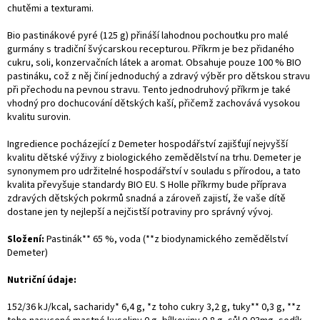
chutěmi a texturami.
Bio pastinákové pyré (125 g) přináší lahodnou pochoutku pro malé
gurmány s tradiční švýcarskou recepturou. Příkrm je bez přidaného
cukru, soli, konzervačních látek a aromat. Obsahuje pouze 100 % BIO
pastináku, což z něj činí jednoduchý a zdravý výběr pro dětskou stravu
při přechodu na pevnou stravu. Tento jednodruhový příkrm je také
vhodný pro dochucování dětských kaší, přičemž zachovává vysokou
kvalitu surovin.
Ingredience pocházející z Demeter hospodářství zajišťují nejvyšší
kvalitu dětské výživy z biologického zemědělství na trhu. Demeter je
synonymem pro udržitelné hospodářství v souladu s přírodou, a tato
kvalita převyšuje standardy BIO EU. S Holle příkrmy bude příprava
zdravých dětských pokrmů snadná a zároveň zajistí, že vaše dítě
dostane jen ty nejlepší a nejčistší potraviny pro správný vývoj.
Složení:
Pastinák** 65 %, voda (**z biodynamického zemědělství
Demeter)
Nutriční údaje:
152/36 kJ/kcal, sacharidy* 6,4 g, *z toho cukry 3,2 g, tuky** 0,3 g, **z