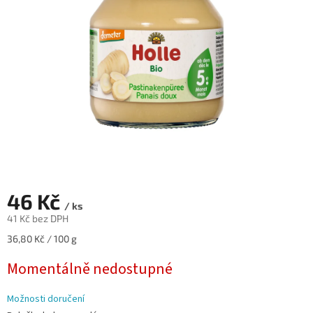
hvězdiček.
46 Kč
/ ks
41 Kč bez DPH
Měrná
36,80 Kč / 100 g
cena:
Momentálně nedostupné
Možnosti doručení