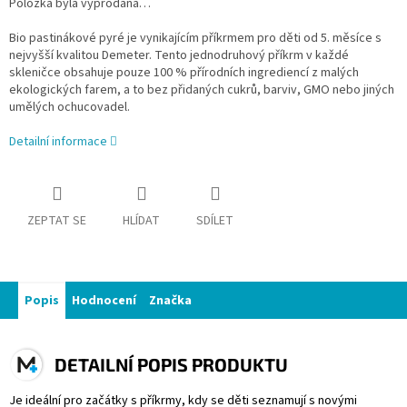
Položka byla vyprodána…
Bio pastinákové pyré je vynikajícím příkrmem pro děti od 5. měsíce s
nejvyšší kvalitou Demeter. Tento jednodruhový příkrm v každé
skleničce obsahuje pouze 100 % přírodních ingrediencí z malých
ekologických farem, a to bez přidaných cukrů, barviv, GMO nebo jiných
umělých ochucovadel.
Detailní informace
ZEPTAT SE
HLÍDAT
SDÍLET
Popis
Hodnocení
Značka
DETAILNÍ POPIS PRODUKTU
Je ideální pro začátky s příkrmy, kdy se děti seznamují s novými