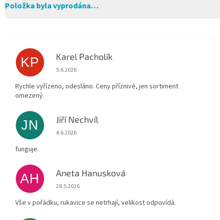
Položka byla vyprodána…
Karel Pacholík
KP
Hodnocení obchodu je 4 z 5 hvězdiček.
5.6.2026
Rychle vyřízeno, odesláno. Ceny příznivé, jen sortiment
omezený.
Jiří Nechvíl
JN
Hodnocení obchodu je 5 z 5 hvězdiček.
4.6.2026
funguje.
Aneta Hanusková
AH
Hodnocení obchodu je 5 z 5 hvězdiček.
28.5.2026
Vše v pořádku, rukavice se netrhají, velikost odpovídá.