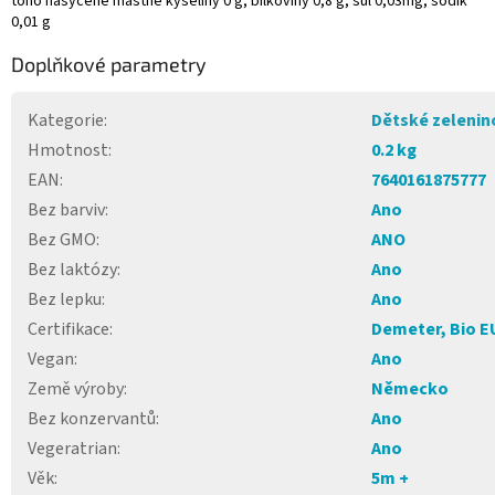
toho nasycené mastné kyseliny 0 g, bílkoviny 0,8 g, sůl 0,03mg, sodík
0,01 g
Doplňkové parametry
Kategorie
:
Dětské zelenin
Hmotnost
:
0.2 kg
EAN
:
7640161875777
Bez barviv
:
Ano
Bez GMO
:
ANO
Bez laktózy
:
Ano
Bez lepku
:
Ano
Certifikace
:
Demeter, Bio E
Vegan
:
Ano
Země výroby
:
Německo
Bez konzervantů
:
Ano
Vegeratrian
:
Ano
Věk
:
5m +