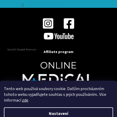
Sledovat na Instagramu
Vytvořil Shoptet Premium
Affiliate program
Tento web používá soubory cookie. Dalším procházením
Copyright 2025
OnlineMedical.cz
. Všechna práva
tohoto webu vyjadřujete souhlas s jejich používáním.. Více
vyhrazena.
informací
zde
.
Vytvořil a marketingově zajišťuje
HyperGroup.cz
Nastavení