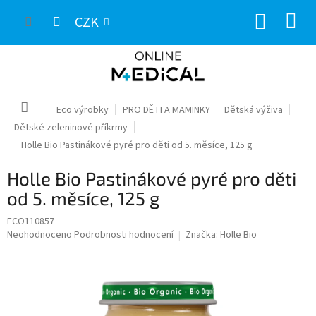
Přejít
NÁKUP
na
CZK
obsah
KOŠÍK
Domů
Eco výrobky
PRO DĚTI A MAMINKY
Dětská výživa
Dětské zeleninové příkrmy
Holle Bio Pastinákové pyré pro děti od 5. měsíce, 125 g
Holle Bio Pastinákové pyré pro děti
od 5. měsíce, 125 g
ECO110857
Průměrné
Neohodnoceno
Podrobnosti hodnocení
Značka:
Holle Bio
hodnocení
produktu
je
0,0
z
5