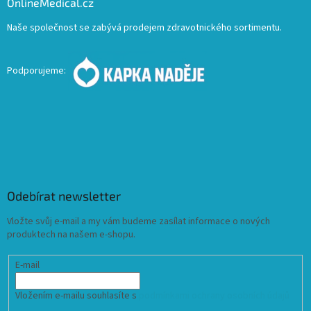
OnlineMedical.cz
Naše společnost se zabývá prodejem zdravotnického sortimentu.
Podporujeme:
Odebírat newsletter
Vložte svůj e-mail a my vám budeme zasílat informace o nových
produktech na našem e-shopu.
E-mail
Vložením e-mailu souhlasíte s
podmínkami ochrany osobních údajů