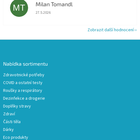
Milan Tomandl
MT
Hodnocení obchodu je 5 z 5 hvězdiček.
27.5.2026
Zobrazit další hodnocení
Z
á
p
a
Nabídka sortimentu
t
Zdravotnické potřeby
í
COVID a ostatní testy
Roušky a respirátory
Dezinfekce a drogerie
Doplňky stravy
Zdraví
Části těla
Dárky
Eco produkty