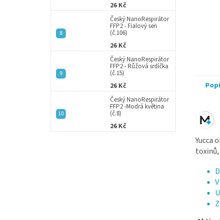
26 Kč
Český NanoRespirátor
FFP2 - Fialový sen
(č.106)
26 Kč
Český NanoRespirátor
FFP2 - Růžová srdíčka
(č.15)
Pop
26 Kč
Český NanoRespirátor
FFP2 -Modrá květina
(č.8)
26 Kč
Yucca o
toxinů,
D
V
U
Z