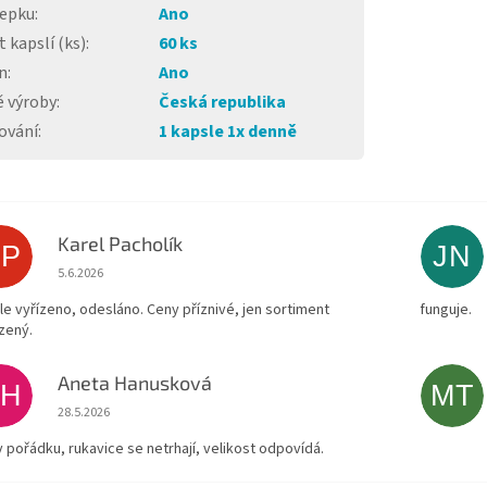
lepku
:
Ano
 kapslí (ks)
:
60 ks
n
:
Ano
 výroby
:
Česká republika
ování
:
1 kapsle 1x denně
Karel Pacholík
KP
JN
Hodnocení obchodu je 4 z 5 hvězdiček.
5.6.2026
le vyřízeno, odesláno. Ceny příznivé, jen sortiment
funguje.
zený.
Aneta Hanusková
AH
MT
Hodnocení obchodu je 5 z 5 hvězdiček.
28.5.2026
v pořádku, rukavice se netrhají, velikost odpovídá.