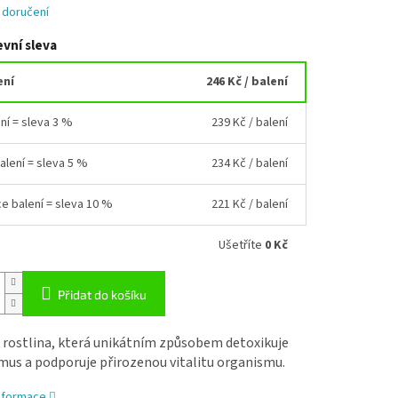
 doručení
vní sleva
ení
246 Kč
/ balení
ní = sleva 3 %
239 Kč
/ balení
balení = sleva 5 %
234 Kč
/ balení
ce balení = sleva 10 %
221 Kč
/ balení
Ušetříte
0 Kč
Přidat do košíku
e rostlina, která unikátním způsobem detoxikuje
mus a podporuje přirozenou vitalitu organismu.
informace