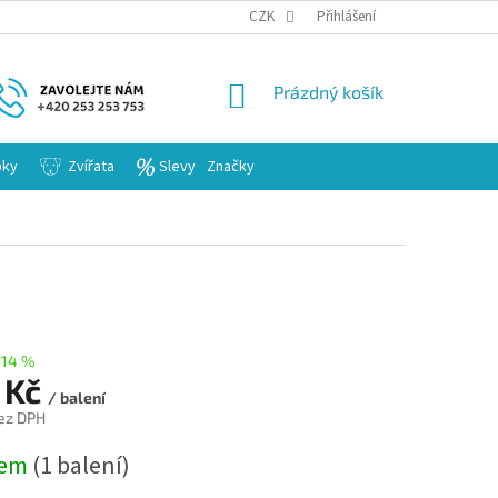
KARIERA
CZK
Přihlášení
NÁKUPNÍ
Prázdný košík
KOŠÍK
bky
Zvířata
Slevy
Značky
–14 %
 Kč
/ balení
ez DPH
dem
(1 balení)