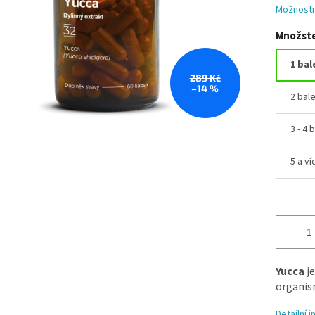
Možnosti
Množste
1 bal
289 Kč
–14 %
2 bale
3 - 4 
5 a ví
Yucca
j
organis
Detailní 