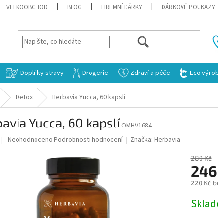
VELKOOBCHOD
BLOG
FIREMNÍ DÁRKY
DÁRKOVÉ POUKAZY
HLEDAT
Doplňky stravy
Drogerie
Zdraví a péče
Eco výro
Detox
Herbavia Yucca, 60 kapslí
avia Yucca, 60 kapslí
OMHV1684
Průměrné
Neohodnoceno
Podrobnosti hodnocení
Značka:
Herbavia
hodnocení
produktu
289 Kč
je
246
0,0
220 Kč b
z
5
Měrná
Skla
hvězdiček.
cena: