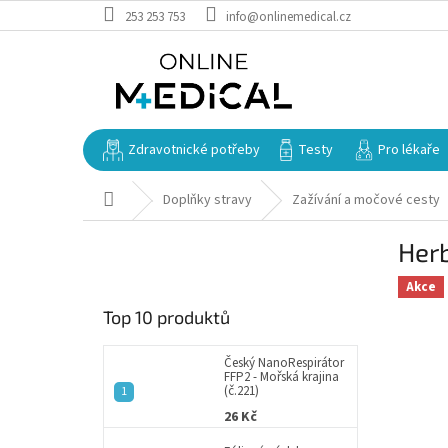
Přejít
253 253 753
info@onlinemedical.cz
na
obsah
Zdravotnické potřeby
Testy
Pro lékaře
Domů
Doplňky stravy
Zažívání a močové cesty
P
Herb
o
s
Akce
t
Top 10 produktů
r
a
n
Český NanoRespirátor
FFP2 - Mořská krajina
n
(č.221)
í
26 Kč
p