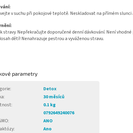
vání:
ejte v suchu při pokojové teplotě. Neskladovat na přímém slunci 
nění:
 stravy. Nepřekračujte doporučené denní dávkování. Není vhodné pr
sah dětí! Nenahrazuje pestrou a vyváženou stravu.
kové parametry
gorie
:
Detox
ka
:
30 měsíců
tnost
:
0.1 kg
0792649240076
 GMO
:
ANO
laktózy
:
Ano