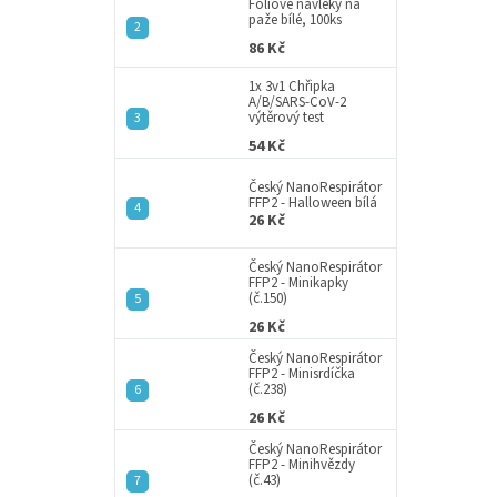
a
Fóliové návleky na
paže bílé, 100ks
n
86 Kč
e
l
1x 3v1 Chřipka
A/B/SARS-CoV-2
výtěrový test
54 Kč
Český NanoRespirátor
FFP2 - Halloween bílá
26 Kč
Český NanoRespirátor
FFP2 - Minikapky
(č.150)
26 Kč
Český NanoRespirátor
FFP2 - Minisrdíčka
(č.238)
26 Kč
Český NanoRespirátor
FFP2 - Minihvězdy
(č.43)