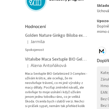
Sklado
Uchováv
Upozor
Doplněk
Hodnocení
mimo do
Golden Nature Ginkgo Biloba extrakt 50:1 60mg, 100 kapslí
Jarmila
|
Hodnocení produktu je 5 z 5 hvězdiček.
Spokojenost
Vitalvibe Maca Sextuple BIO Gelatinized 3-Complex, 60 kapslí
Doplň
Alena Antoňáková
|
Hodnocení produktu je 5 z 5 hvězdiček.
Kate
Maca Sextuple BIO Gelatinized 3-Complex -
užívám krátce, ale oceňuji, že mi
Záru
neovlivňuje trávení, co mi jiné výrobky z
Hmo
macy dělaly. Pociťuji zmírnění návalů, ale
EAN
:
ovlivňuje to moje usínání i když užívám
jenom jednu tobolku ráno, co je veliká
Bez
škoda. Ocenila bych i slabší verzi. Nechci
Bez 
si prášek sypat, nemám tak přehled kolik