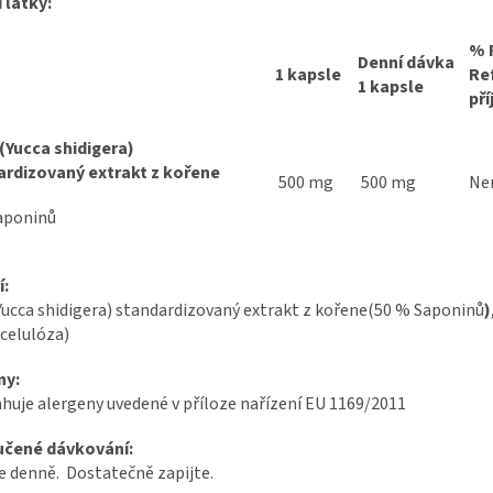
 látky:
% 
Denní dávka
1 kapsle
Re
1 kapsle
př
(Yucca shidigera)
ardizovaný extrakt z kořene
500 mg
500 mg
Ne
aponinů
í:
Yucca shidigera) standardizovaný extrakt z kořene(50 % Saponinů
)
celulóza)
ny:
uje alergeny uvedené v příloze nařízení EU 1169/2011
čené dávkování:
e denně. Dostatečně zapijte.