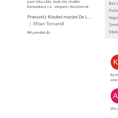
jsem toho užila. Jinak vše chválím.
Bez 
Komunikace s e - shopem i doručení ok.
Počet
Priessnitz Kloubní mazání De Luxe, 200ml
Vega
Milan Tomandl
|
Země
Hodnocení produktu je 5 z 5 hvězdiček.
Dávk
Mě pomáhá 👍
Rych
ome
Vše 