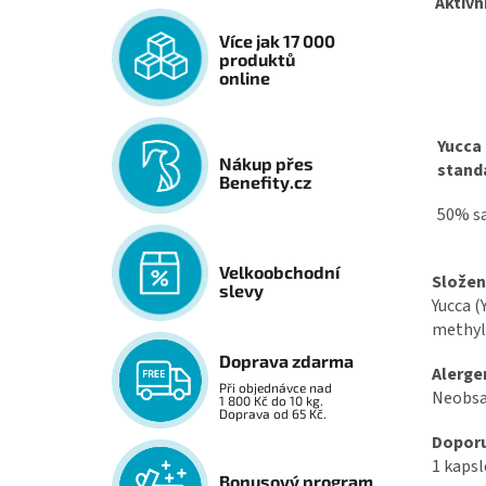
Aktivní
Více jak 17 000
produktů
online
Yucca 
Nákup přes
stand
Benefity.cz
50% s
Velkoobchodní
Složen
slevy
Yucca (
methyl
Doprava zdarma
Alerge
Při objednávce nad
Neobsah
1 800 Kč do 10 kg.
Doprava od 65 Kč.
Doporu
1 kapsl
Bonusový program