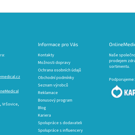
Informace pro Vás
OnlineMedic
ra:
Kontakty
Naše společno
prodejem zdr
Možnosti dopravy
sortimentu.
Ochrana osobních údajů
emedical.cz
Obchodní podmínky
Podporujeme:
Seznam výrobců
ineMedical
Reklamace
Bonusový program
 Vršovice,
Blog
Kariera
Spolupráce s dodavateli
Spolupráce s influencery