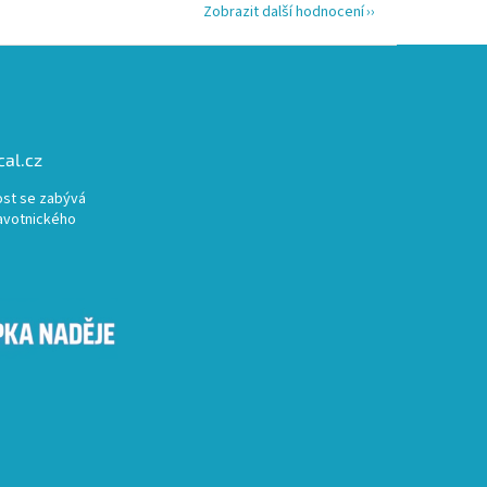
Zobrazit další hodnocení
al.cz
st se zabývá
avotnického