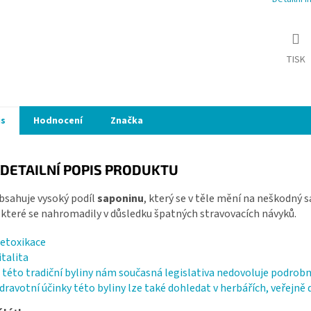
TISK
is
Hodnocení
Značka
DETAILNÍ POPIS PRODUKTU
bsahuje vysoký podíl
saponinu
, který se v těle mění na neškodný 
 které se nahromadily v důsledku špatných stravovacích návyků.
etoxikace
italita
 této tradiční byliny nám současná legislativa nedovoluje podrobně
dravotní účinky této byliny lze také dohledat v herbářích, veřejně