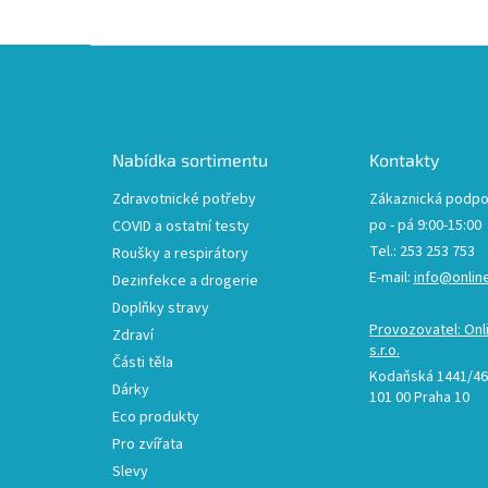
Z
á
p
a
t
Nabídka sortimentu
Kontakty
í
Zdravotnické potřeby
Zákaznická podpo
po - pá 9:00-15:00
COVID a ostatní testy
Tel.: 253 253 753
Roušky a respirátory
E-mail:
info@onlin
Dezinfekce a drogerie
Doplňky stravy
Provozovatel: Onl
Zdraví
s.r.o.
Části těla
Kodaňská 1441/46,
Dárky
101 00 Praha 10
Eco produkty
Pro zvířata
Slevy