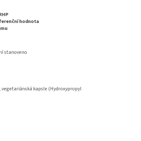
RHP
ferenční hodnota
íjmu
ní stanoveno
, vegetariánská kapsle (Hydroxypropyl