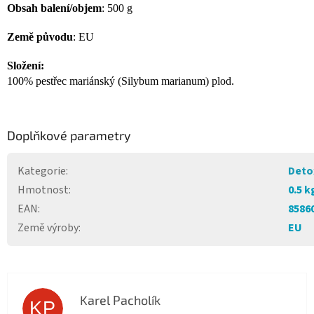
Obsah balení/objem
: 500 g
Země původu
: EU
Složení:
100% pestřec mariánský (Silybum marianum) plod.
Doplňkové parametry
Kategorie
:
Deto
Hmotnost
:
0.5 k
EAN
:
8586
Země výroby
:
EU
Karel Pacholík
KP