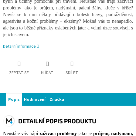
bylin a účinný pomocník při trávení.
Neustále vás trápí zažívací
problémy jako je průjem, nadýmání, pálení žáhy, křeče v břiše?
Navíc se k nim někdy přidávají i bolesti hlavy, podrážděnost,
agresivita a kožní problémy – ekzémy?
Možná vás to nenapadlo,
ale jsou to běžné příznaky oslabených jater a velmi úzce souvisejí s
jejich stavem.
Detailní informace
ZEPTAT SE
HLÍDAT
SDÍLET
Popis
Hodnocení
Značka
DETAILNÍ POPIS PRODUKTU
Neustále vás trápí
zažívací problémy
jako je
průjem, nadýmání,