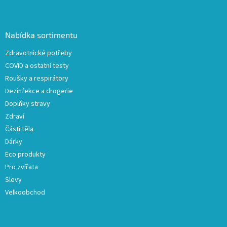
Z
á
p
a
Nabídka sortimentu
t
Zdravotnické potřeby
í
COVID a ostatní testy
Roušky a respirátory
Dezinfekce a drogerie
Doplňky stravy
Zdraví
Části těla
Dárky
Eco produkty
Pro zvířata
Slevy
Velkoobchod