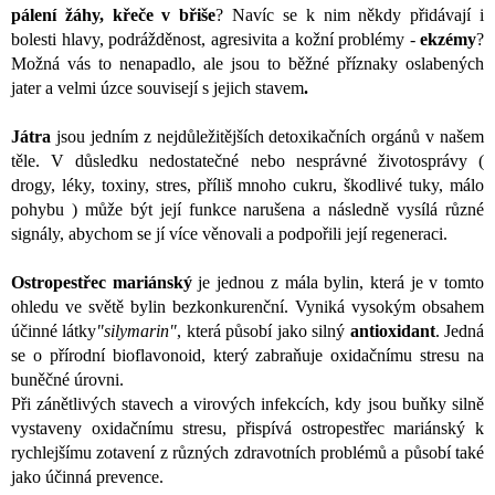
pálení žáhy, křeče v břiše
? Navíc se k nim někdy přidávají i
bolesti hlavy, podrážděnost, agresivita a kožní problémy -
ekzémy
?
Možná vás to nenapadlo, ale jsou to běžné příznaky oslabených
jater a velmi úzce souvisejí s jejich stavem
.
Játra
jsou jedním z nejdůležitějších detoxikačních orgánů v našem
těle. V důsledku nedostatečné nebo nesprávné životosprávy (
drogy, léky, toxiny, stres, příliš mnoho cukru, škodlivé tuky, málo
pohybu ) může být její funkce narušena
a následně vysílá různé
signály, abychom se jí více věnovali a podpořili její regeneraci.
Ostropestřec mariánský
je jednou z mála bylin, která je v tomto
ohledu ve světě bylin bezkonkurenční. Vyniká vysokým obsahem
účinné látky
"silymarin"
, která působí jako silný
antioxidant
. Jedná
se o přírodní bioflavonoid, který zabraňuje oxidačnímu stresu na
buněčné úrovni.
Při zánětlivých stavech a virových infekcích, kdy jsou buňky silně
vystaveny oxidačnímu stresu, přispívá ostropestřec mariánský k
rychlejšímu zotavení z různých zdravotních problémů a působí také
jako účinná prevence.