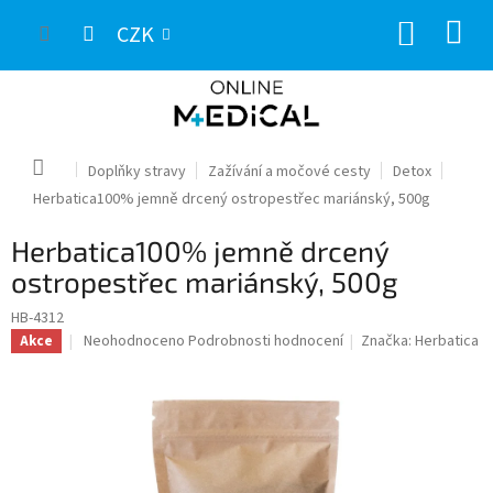
Přejít
NÁKUP
na
CZK
obsah
KOŠÍK
Domů
Doplňky stravy
Zažívání a močové cesty
Detox
Herbatica100% jemně drcený ostropestřec mariánský, 500g
Herbatica100% jemně drcený
ostropestřec mariánský, 500g
HB-4312
Průměrné
Neohodnoceno
Podrobnosti hodnocení
Značka:
Herbatica
Akce
hodnocení
produktu
je
0,0
z
5
hvězdiček.