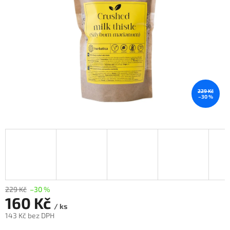
229 Kč
–30 %
229 Kč
–30 %
160 Kč
/ ks
143 Kč bez DPH
Měrná