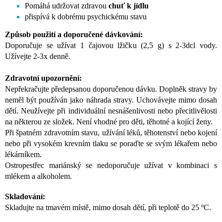
Pomáhá udržovat zdravou
chuť k jídlu
přispívá k dobrému psychickému stavu
Způsob použití a d
oporučené dávkování:
Doporučuje se užívat 1 čajovou lžičku (2,5 g) s 2-3dcl vody.
Užívejte 2-3x denně.
Zdravotní upozornění:
Nepřekračujte předepsanou doporučenou dávku. Doplněk stravy by
neměl být používán jako náhrada stravy. Uchovávejte mimo dosah
dětí. Neužívejte při individuální nesnášenlivosti nebo přecitlivělosti
na některou ze složek. Není vhodné pro děti, těhotné a kojící ženy.
Při špatném zdravotním stavu, užívání léků, těhotenství nebo kojení
nebo při vysokém krevním tlaku se poraďte se svým lékařem nebo
lékárníkem.
Ostropestřec mariánský se nedoporučuje užívat v kombinaci s
mlékem a alkoholem.
Skladování:
Skladujte
na tmavém místě, mimo dosah dětí, při teplotě do 25 ºC.