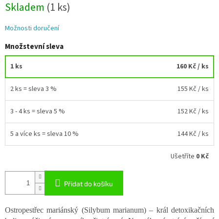
Skladem
(1 ks)
cena:
Možnosti doručení
Množstevní sleva
1 ks
160 Kč
/ ks
2 ks = sleva 3 %
155 Kč
/ ks
3 - 4 ks = sleva 5 %
152 Kč
/ ks
5 a více ks = sleva 10 %
144 Kč
/ ks
Ušetříte
0 Kč
Přidat do košíku
Ostropestřec mariánský (Silybum marianum) – král detoxikačních