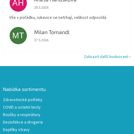
AH
Hodnocení obchodu je 5 z 5 hvězdiček.
28.5.2026
Vše v pořádku, rukavice se netrhají, velikost odpovídá.
Milan Tomandl
MT
Hodnocení obchodu je 5 z 5 hvězdiček.
27.5.2026
Zobrazit další hodnocení
Z
á
p
a
Nabídka sortimentu
t
Zdravotnické potřeby
í
COVID a ostatní testy
Roušky a respirátory
Dezinfekce a drogerie
Doplňky stravy