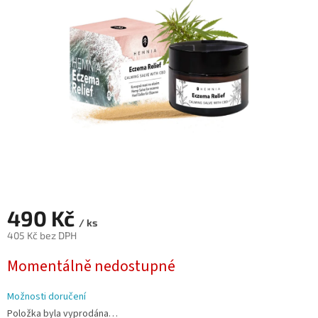
5
hvězdiček.
490 Kč
/ ks
405 Kč bez DPH
Měrná
Momentálně nedostupné
cena:
Možnosti doručení
Položka byla vyprodána…