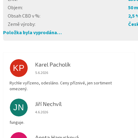
Objem
:
50 m
Obsah CBD v %
:
2,5 
Země výroby
:
Česk
Položka byla vyprodána…
Karel Pacholík
KP
Hodnocení obchodu je 4 z 5 hvězdiček.
5.6.2026
Rychle vyřízeno, odesláno. Ceny příznivé, jen sortiment
omezený.
Jiří Nechvíl
JN
Hodnocení obchodu je 5 z 5 hvězdiček.
4.6.2026
funguje.
Aneta Hanusková