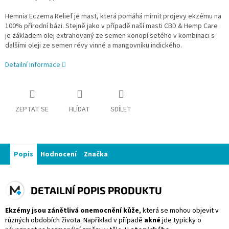
Hemnia Eczema Relief je mast, která pomáhá mírnit projevy ekzému na
100% přírodní bázi. Stejně jako v případě naší masti CBD & Hemp Care
je základem olej extrahovaný ze semen konopí setého v kombinaci s
dalšími oleji ze semen révy vinné a mangovníku indického.
Detailní informace
ZEPTAT SE
HLÍDAT
SDÍLET
Popis
Hodnocení
Značka
DETAILNÍ POPIS PRODUKTU
Ekzémy jsou zánětlivá onemocnění kůže
, která se mohou objevit v
různých obdobích života. Například v případě
akné
jde typicky o