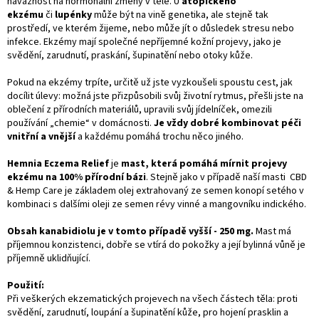
návaznost na hormonální změny v těle. U
atopického
ekzému
či
lupénky
může být na vině genetika, ale stejně tak
prostředí, ve kterém žijeme, nebo může jít o důsledek stresu nebo
infekce. Ekzémy mají společné nepříjemné kožní projevy, jako je
svědění, zarudnutí, praskání, šupinatění nebo otoky kůže.
Pokud na ekzémy trpíte, určitě už jste vyzkoušeli spoustu cest, jak
docílit úlevy: možná jste přizpůsobili svůj životní rytmus, přešli jste na
oblečení z přírodních materiálů, upravili svůj jídelníček, omezili
používání „chemie“ v domácnosti.
Je vždy dobré kombinovat péči
vnitřní a vnější
a každému pomáhá trochu něco jiného.
Hemnia Eczema Relief
je
mast, která pomáhá mírnit projevy
ekzému na 100% přírodní bázi
. Stejně jako v případě naší masti CBD
& Hemp Care je základem olej extrahovaný ze semen konopí setého v
kombinaci s dalšími oleji ze semen révy vinné a mangovníku indického.
Obsah kanabidiolu je v tomto případě vyšší - 250 mg.
Mast má
příjemnou konzistenci, dobře se vtírá do pokožky a její bylinná vůně je
příjemně uklidňující.
Použití:
Při veškerých ekzematických projevech na všech částech těla: proti
svědění, zarudnutí, loupání a šupinatění kůže, pro hojení prasklin a