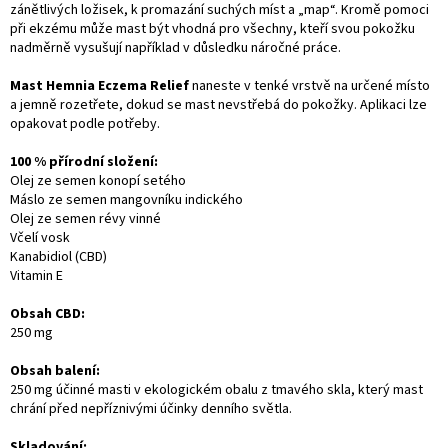
zánětlivých ložisek, k promazání suchých míst a „map“. Kromě pomoci
při ekzému může mast být vhodná pro všechny, kteří svou pokožku
nadměrně vysušují například v důsledku náročné práce.
Mast Hemnia Eczema Relief
naneste v tenké vrstvě na určené místo
a jemně rozetřete, dokud se mast nevstřebá do pokožky. Aplikaci lze
opakovat podle potřeby.
100 % přírodní složení:
Olej ze semen konopí setého
Máslo ze semen mangovníku indického
Olej ze semen révy vinné
Včelí vosk
Kanabidiol (CBD)
Vitamin E
Obsah CBD:
250 mg
Obsah balení:
250 mg účinné masti v ekologickém obalu z tmavého skla, který mast
chrání před nepříznivými účinky denního světla.
Skladování: