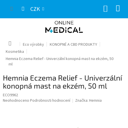
Přejít
NÁKUP
na
CZK
obsah
KOŠÍK
Domů
Eco výrobky
KONOPNÉ A CBD PRODUKTY
Kosmetika
Hemnia Eczema Relief - Univerzální konopná mast na ekzém, 50
ml
Hemnia Eczema Relief - Univerzální
konopná mast na ekzém, 50 ml
ECO9962
Průměrné
Neohodnoceno
Podrobnosti hodnocení
Značka:
Hemnia
hodnocení
produktu
je
0,0
z