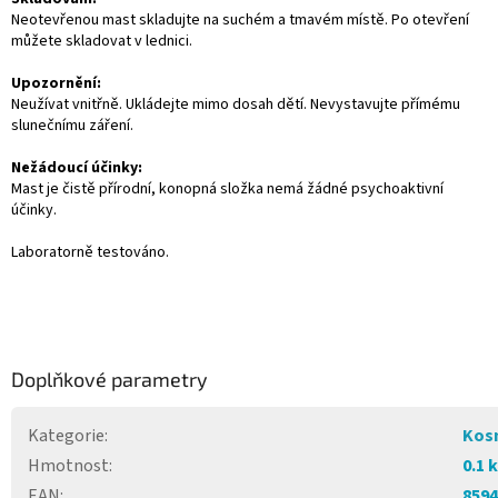
Neotevřenou mast skladujte na suchém a tmavém místě. Po otevření
můžete skladovat v lednici.
Upozornění:
Neužívat vnitřně. Ukládejte mimo dosah dětí. Nevystavujte přímému
slunečnímu záření.
Nežádoucí účinky:
Mast je čistě přírodní, konopná složka nemá žádné psychoaktivní
účinky.
Laboratorně testováno.
Doplňkové parametry
Kategorie
:
Kos
Hmotnost
:
0.1 
EAN
:
8594