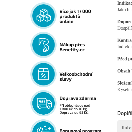
Indikac
Jako bi
Více jak 17 000
produktů
online
Doporu
Dospělí 
Kontra
Nákup přes
Individu
Benefity.cz
Před po
Obsah 
Velkoobchodní
slevy
Složení
Kyselin
Doprava zdarma
Při objednávce nad
1 800 Kč do 10 kg.
Doplň
Doprava od 65 Kč.
Kate
Bonusový program