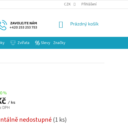
KARIERA
CZK
Přihlášení
NÁKUPNÍ
Prázdný košík
KOŠÍK
bky
Zvířata
Slevy
Značky
0 %
Kč
/ ks
z DPH
ntálně nedostupné
(1 ks)