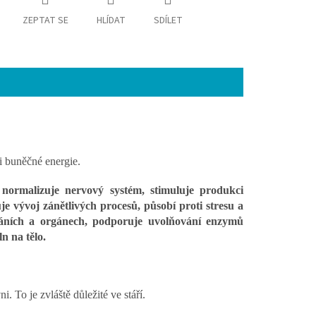
ZEPTAT SE
HLÍDAT
SDÍLET
i buněčné energie.
, normalizuje nervový systém, stimuluje produkci
e vývoj zánětlivých procesů, působí proti stresu a
tkáních a orgánech, podporuje uvolňování enzymů
n na tělo.
 To je zvláště důležité ve stáří.