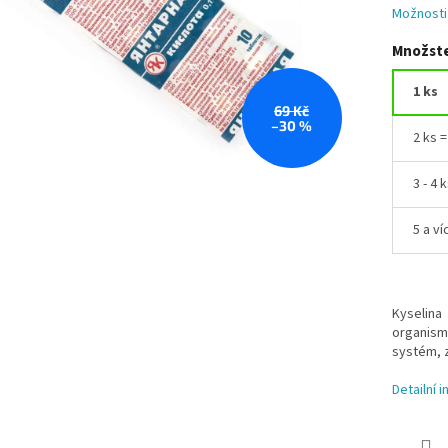
Možnosti
Množste
1 ks
69 Kč
–30 %
2 ks 
3 - 4 
5 a ví
Kyselina
organism
systém, z
Detailní 