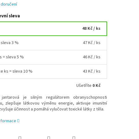
 doručení
vní sleva
48 Kč
/ ks
= sleva 3 %
47 Kč
/ ks
ks = sleva 5 %
46 Kč
/ ks
ce ks = sleva 10 %
43 Kč
/ ks
Ušetříte
0 Kč
 jantarová je silným regulátorem obranyschopnosti
u, zlepšuje látkovou výměnu energie, aktivuje imunitní
vyšuje účinnost a pomáhá vylučovat toxické látky z těla.
informace