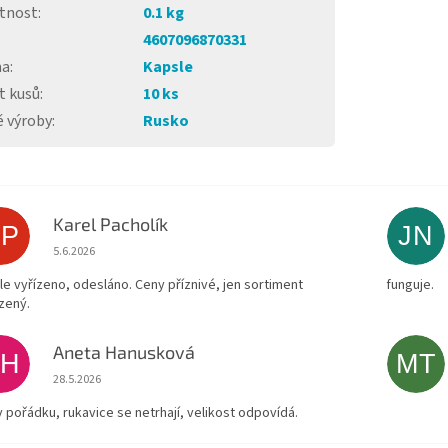
tnost
:
0.1 kg
4607096870331
ma
:
Kapsle
t kusů
:
10 ks
 výroby
:
Rusko
Karel Pacholík
KP
JN
Hodnocení obchodu je 4 z 5 hvězdiček.
5.6.2026
le vyřízeno, odesláno. Ceny příznivé, jen sortiment
funguje.
zený.
Aneta Hanusková
AH
MT
Hodnocení obchodu je 5 z 5 hvězdiček.
28.5.2026
v pořádku, rukavice se netrhají, velikost odpovídá.