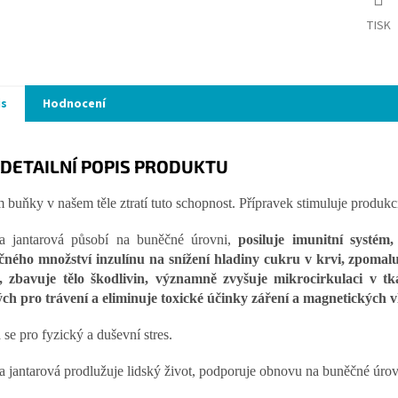
TISK
is
Hodnocení
DETAILNÍ POPIS PRODUKTU
 buňky v našem těle ztratí tuto schopnost. Přípravek stimuluje produkc
na jantarová působí na buněčné úrovni,
posiluje imunitní systém
čného množství inzulínu na snížení hladiny cukru v krvi, zpomaluj
i, zbavuje tělo škodlivin, významně zvyšuje mikrocirkulaci v 
ých pro trávení a eliminuje toxické účinky záření a magnetických vl
 se pro fyzický a duševní stres.
a jantarová prodlužuje lidský život, podporuje obnovu na buněčné úrovni.