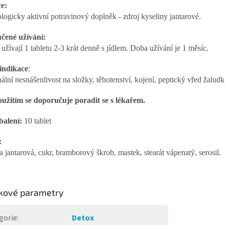
e:
ologicky aktivní potravinový doplněk - zdroj kyseliny jantarové.
čené užívání:
užívají 1 tabletu 2-3 krát denně s jídlem. Doba užívání je 1 měsíc.
indikace
:
ální nesnášenlivost na složky, těhotenství, kojení, peptický vřed žaludku
užitím se doporučuje poradit se s lékařem.
balení:
10 tablet
:
a jantarová, cukr, bramborový škrob, mastek, stearát vápenatý, serosil.
kové parametry
gorie
:
Detox