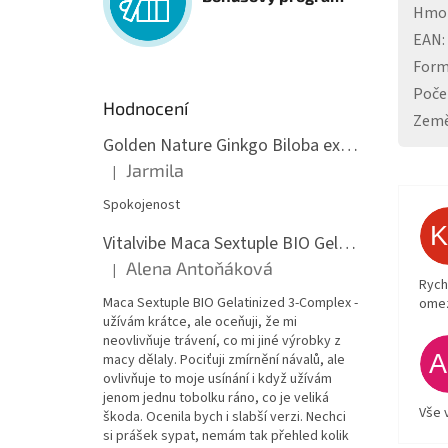
Hmo
EAN
:
For
Poče
Hodnocení
Země
Golden Nature Ginkgo Biloba extrakt 50:1 60mg, 100 kapslí
Jarmila
|
Hodnocení produktu je 5 z 5 hvězdiček.
Spokojenost
Vitalvibe Maca Sextuple BIO Gelatinized 3-Complex, 60 kapslí
Alena Antoňáková
|
Hodnocení produktu je 5 z 5 hvězdiček.
Rych
Maca Sextuple BIO Gelatinized 3-Complex -
ome
užívám krátce, ale oceňuji, že mi
neovlivňuje trávení, co mi jiné výrobky z
macy dělaly. Pociťuji zmírnění návalů, ale
ovlivňuje to moje usínání i když užívám
jenom jednu tobolku ráno, co je veliká
Vše 
škoda. Ocenila bych i slabší verzi. Nechci
si prášek sypat, nemám tak přehled kolik