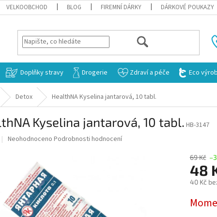
VELKOOBCHOD
BLOG
FIREMNÍ DÁRKY
DÁRKOVÉ POUKAZY
HLEDAT
Doplňky stravy
Drogerie
Zdraví a péče
Eco výro
Detox
HealthNA Kyselina jantarová, 10 tabl.
thNA Kyselina jantarová, 10 tabl.
HB-3147
Průměrné
Neohodnoceno
Podrobnosti hodnocení
hodnocení
produktu
69 Kč
–3
je
48 
0,0
40 Kč be
z
5
Měrná
Mome
hvězdiček.
cena: