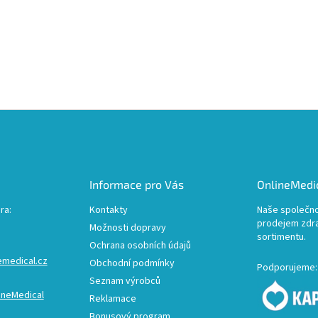
Informace pro Vás
OnlineMedic
ra:
Kontakty
Naše společno
prodejem zdr
Možnosti dopravy
sortimentu.
Ochrana osobních údajů
emedical.cz
Obchodní podmínky
Podporujeme:
Seznam výrobců
ineMedical
Reklamace
Bonusový program