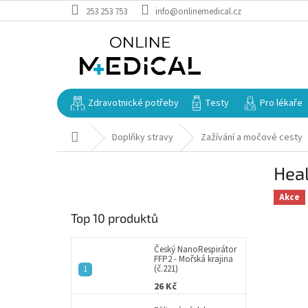
Přejít
253 253 753
info@onlinemedical.cz
na
obsah
Zdravotnické potřeby
Testy
Pro lékaře
Domů
Doplňky stravy
Zažívání a močové cesty
P
Heal
o
s
Akce
t
Top 10 produktů
r
a
n
Český NanoRespirátor
FFP2 - Mořská krajina
n
(č.221)
í
26 Kč
p