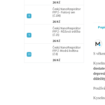
26 Kč
Český NanoRespirátor
FFP2 - Fialový sen
(č.106)
26 Kč
Pop
Český NanoRespirátor
FFP2 - Růžová srdíčka
(č.15)
26 Kč
Český NanoRespirátor
FFP2 -Modrá květina
S věkem
(č.8)
26 Kč
Kyseli
dostate
depres
důležit
Používá
Kyselin