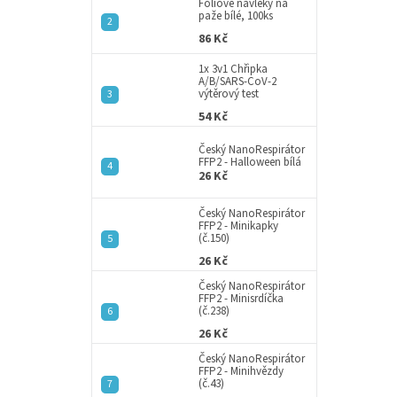
a
Fóliové návleky na
paže bílé, 100ks
n
86 Kč
e
l
1x 3v1 Chřipka
A/B/SARS-CoV-2
výtěrový test
54 Kč
Český NanoRespirátor
FFP2 - Halloween bílá
26 Kč
Český NanoRespirátor
FFP2 - Minikapky
(č.150)
26 Kč
Český NanoRespirátor
FFP2 - Minisrdíčka
(č.238)
26 Kč
Český NanoRespirátor
FFP2 - Minihvězdy
(č.43)