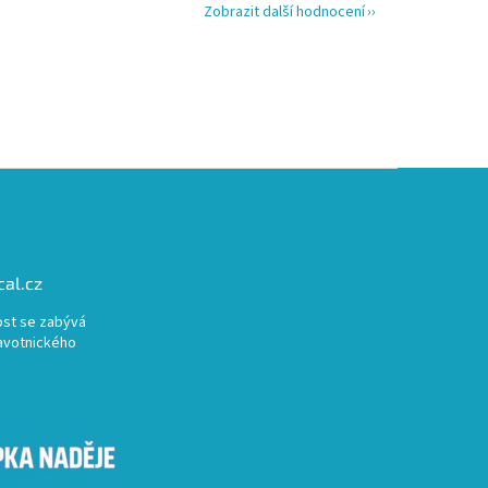
Zobrazit další hodnocení
al.cz
st se zabývá
avotnického