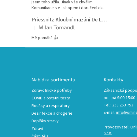
jsem toho užila. Jinak vše chválím.
Komunikace s e - shopem i doručení ok.
Priessnitz Kloubní mazání De Luxe, 200ml
Milan Tomandl
|
Hodnocení produktu je 5 z 5 hvězdiček.
Mě pomáhá 👍
Z
á
p
a
t
Nabídka sortimentu
Kontakty
í
Zdravotnické potřeby
Zákaznická podpo
po - pá 9:00-15:00
COVID a ostatní testy
Tel.: 253 253 753
Roušky a respirátory
E-mail:
info@onlin
Dezinfekce a drogerie
Doplňky stravy
Provozovatel: Onl
Zdraví
s.r.o.
Části těla