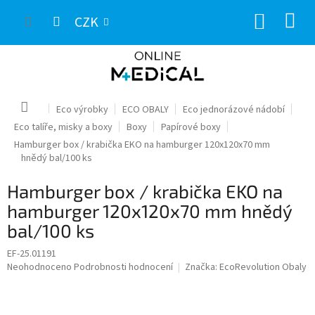
Přejít
NÁKUP
na
CZK
obsah
KOŠÍK
Domů
Eco výrobky
ECO OBALY
Eco jednorázové nádobí
Eco talíře, misky a boxy
Boxy
Papírové boxy
Hamburger box / krabička EKO na hamburger 120x120x70 mm
hnědý bal/100 ks
Hamburger box / krabička EKO na
hamburger 120x120x70 mm hnědý
bal/100 ks
EF-25.01191
Průměrné
Neohodnoceno
Podrobnosti hodnocení
Značka:
EcoRevolution Obaly
hodnocení
produktu
je