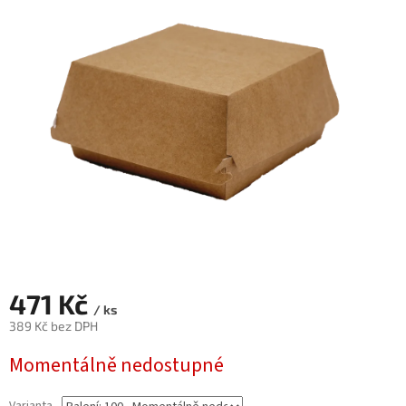
0,0
z
5
hvězdiček.
471 Kč
/ ks
389 Kč bez DPH
Měrná
Momentálně nedostupné
cena: