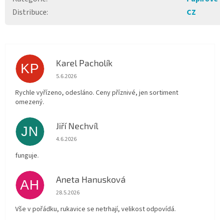
Distribuce
:
CZ
Karel Pacholík
KP
Hodnocení obchodu je 4 z 5 hvězdiček.
5.6.2026
Rychle vyřízeno, odesláno. Ceny příznivé, jen sortiment
omezený.
Jiří Nechvíl
JN
Hodnocení obchodu je 5 z 5 hvězdiček.
4.6.2026
funguje.
Aneta Hanusková
AH
Hodnocení obchodu je 5 z 5 hvězdiček.
28.5.2026
Vše v pořádku, rukavice se netrhají, velikost odpovídá.