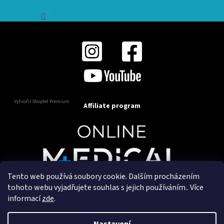
Sledovat na Instagramu
Vytvořil Shoptet Premium
Affiliate program
Tento web používá soubory cookie. Dalším procházením
Copyright 2025
OnlineMedical.cz
. Všechna práva
tohoto webu vyjadřujete souhlas s jejich používáním.. Více
vyhrazena.
informací
zde
.
Vytvořil a marketingově zajišťuje
HyperGroup.cz