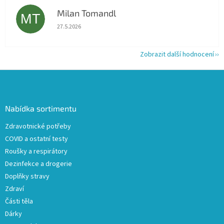
Milan Tomandl
MT
Hodnocení obchodu je 5 z 5 hvězdiček.
27.5.2026
Zobrazit další hodnocení
Z
á
p
a
Nabídka sortimentu
t
Zdravotnické potřeby
í
COVID a ostatní testy
Roušky a respirátory
Dezinfekce a drogerie
Doplňky stravy
Zdraví
Části těla
Dárky