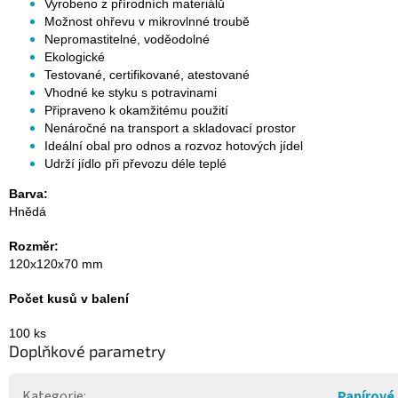
Vyrobeno z přírodních materiálů
Možnost ohřevu v mikrovlnné troubě
Nepromastitelné, voděodolné
Ekologické
Testované, certifikované, atestované
Vhodné ke styku s potravinami
Připraveno k okamžitému použití
Nenáročné na transport a skladovací prostor
Ideální obal pro odnos a rozvoz hotových jídel
Udrží jídlo při převozu déle teplé
Barva:
Hnědá
Rozměr:
120x120x70 mm
Počet kusů v balení
100 ks
Doplňkové parametry
Kategorie
:
Papírové