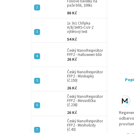
a
Fóliové návleky na
paže bílé, 100ks
n
86 Kč
e
l
1x 3v1 Chřipka
A/B/SARS-CoV-2
výtěrový test
54 Kč
Český NanoRespirátor
FFP2 - Halloween bílá
26 Kč
Český NanoRespirátor
FFP2 - Minikapky
Pop
(č.150)
26 Kč
Český NanoRespirátor
FFP2 - Minisrdíčka
(č.238)
26 Kč
Regener
odbarvov
Český NanoRespirátor
provitam
FFP2 - Minihvězdy
(č.43)