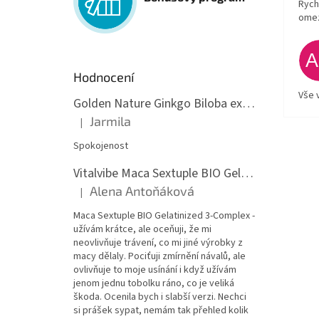
Rych
ome
Hodnocení
Vše 
Golden Nature Ginkgo Biloba extrakt 50:1 60mg, 100 kapslí
Jarmila
|
Hodnocení produktu je 5 z 5 hvězdiček.
Spokojenost
Vitalvibe Maca Sextuple BIO Gelatinized 3-Complex, 60 kapslí
Alena Antoňáková
|
Hodnocení produktu je 5 z 5 hvězdiček.
Maca Sextuple BIO Gelatinized 3-Complex -
užívám krátce, ale oceňuji, že mi
neovlivňuje trávení, co mi jiné výrobky z
macy dělaly. Pociťuji zmírnění návalů, ale
ovlivňuje to moje usínání i když užívám
jenom jednu tobolku ráno, co je veliká
škoda. Ocenila bych i slabší verzi. Nechci
si prášek sypat, nemám tak přehled kolik