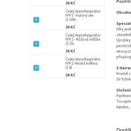
Použití
26 Kč
Český NanoRespirátor
Obsahu
FFP2 - Fialový sen
(č.106)
Special
26 Kč
Díky jed
zásadně
Český NanoRespirátor
FFP2 - Růžová srdíčka
Výrobky 
(č.15)
pesticid
26 Kč
ekosyst
přispíva
Český NanoRespirátor
FFP2 -Modrá květina
(č.8)
S Hairw
Kromě ce
26 Kč
že fytok
Složení
Pantheno
Tocopher
lupulus,
Doplň