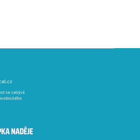
al.cz
st se zabývá
avotnického