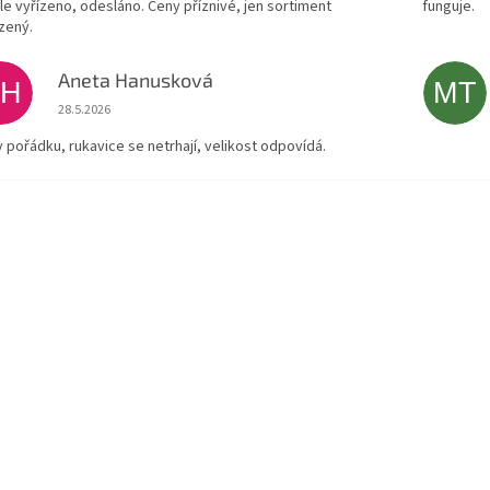
le vyřízeno, odesláno. Ceny příznivé, jen sortiment
funguje.
zený.
Aneta Hanusková
AH
MT
Hodnocení obchodu je 5 z 5 hvězdiček.
28.5.2026
v pořádku, rukavice se netrhají, velikost odpovídá.