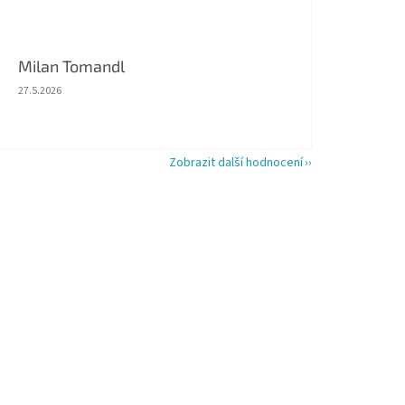
Milan Tomandl
Hodnocení obchodu je 5 z 5 hvězdiček.
27.5.2026
Zobrazit další hodnocení