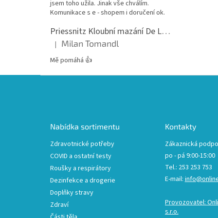
jsem toho užila. Jinak vše chválím.
Komunikace s e - shopem i doručení ok.
Priessnitz Kloubní mazání De Luxe, 200ml
Milan Tomandl
|
Hodnocení produktu je 5 z 5 hvězdiček.
Mě pomáhá 👍
Z
á
p
a
t
Nabídka sortimentu
Kontakty
í
Zdravotnické potřeby
Zákaznická podpo
po - pá 9:00-15:00
COVID a ostatní testy
Tel.: 253 253 753
Roušky a respirátory
E-mail:
info@onlin
Dezinfekce a drogerie
Doplňky stravy
Provozovatel: Onl
Zdraví
s.r.o.
Části těla