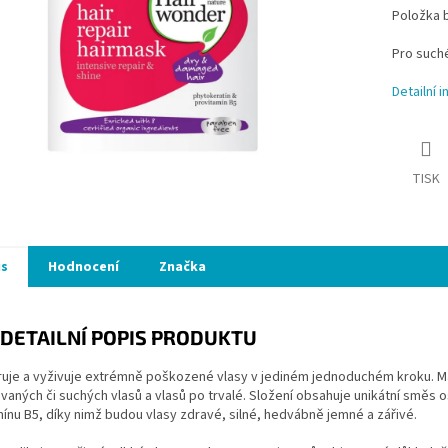
Položka 
Pro such
Detailní 
TISK
is
Hodnocení
Značka
DETAILNÍ POPIS PRODUKTU
uje a vyživuje extrémně poškozené vlasy v jediném jednoduchém kroku. Ma
aných či suchých vlasů a vlasů po trvalé. Složení obsahuje unikátní směs os
ínu B5, díky nimž budou vlasy zdravé, silné, hedvábně jemné a zářivé.