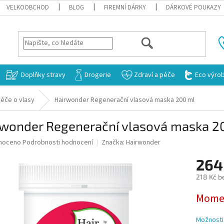
VELKOOBCHOD
BLOG
FIREMNÍ DÁRKY
DÁRKOVÉ POUKAZY
HLEDAT
Doplňky stravy
Drogerie
Zdraví a péče
Eco výro
éče o vlasy
Hairwonder Regenerační vlasová maska 200 ml
rwonder Regenerační vlasová maska 2
né
noceno
Podrobnosti hodnocení
Značka:
Hairwonder
ní
264
u
218 Kč b
Měrná
Momen
cena:
ek.
Možnosti