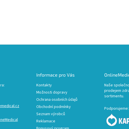
Informace pro Vás
OnlineMedic
ra:
Kontakty
Naše společno
prodejem zdr
Možnosti dopravy
sortimentu.
Ochrana osobních údajů
emedical.cz
Obchodní podmínky
Podporujeme:
Seznam výrobců
ineMedical
Reklamace
Bonusový program