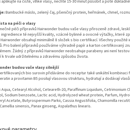
:
aplikujte na čisté, vlhké vlasy, nechte 15-30 minut působit a poté důkladn
je:
Bambucké máslo, zelený čaj, pšeničný protein, heřmánek, chmel, rozm
ista na péči o vlasy
inečné péči přípravků Hairwonder budou vaše vlasy přirozeně zdravé, leskl
 ingredience té nejvyšší kvality, vzácné bylinné a ovocné výtažky, které
Hairwonder obsahují minimálně 8 složek s bio certifikací. Všechny použité
ů. Pro balení přípravků používáme výhradně papír a karton certifikovaný z
émem. Žádný z přípravků Hairwonder neobsahuje parabeny ani není testován
jí k trvale udržitelnému a zdravému způsobu života.
onder budou vaše vlasy silnější
rtifikovaných bio surovin přidáváme do receptur také unikátní kombinaci 
eratin a provitamin B5 posilují vlasovou strukturu, hydratují a dodávají vlasů
:
Aqua, Cetearyl Alcohol, Ceteareth-20, Paraffinum Liquidum, Cetrimonium C
l, Sodium benzoate, Lactic acid, Hydrolyzed wheat protein, Parfum, Hydrol
yl Acetate, Butyrospermum Parkii, Cassia Angustifolia, Chamomilla recutita,
 Camellia sinensis, Panax ginseng, Aspalathus linearis.
kové parametry