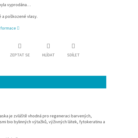
byla vyprodána…
é a poškozené vlasy.
informace
ZEPTAT SE
HLÍDAT
SDÍLET
ska je zvláště vhodná pro regeneraci barvených,
mi bio bylinných výtažků, výživných látek, fytokeratinu a