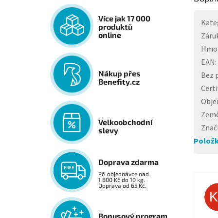
Více jak 17 000
Kate
produktů
online
Záru
Hmo
EAN
:
Nákup přes
Bez 
Benefity.cz
Certi
Obj
Země
Velkoobchodní
Znač
slevy
Položk
Doprava zdarma
Při objednávce nad
1 800 Kč do 10 kg.
Doprava od 65 Kč.
Bonusový program