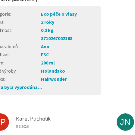
gorie
:
Eco péče o vlasy
ka
:
2 roky
tnost
:
0.2 kg
8710267002168
parabenů
:
Ano
fikát
:
FSC
em
:
200 ml
 výroby
:
Holandsko
ka
:
Hairwonder
a byla vyprodána…
Karel Pacholík
KP
JN
Hodnocení obchodu je 4 z 5 hvězdiček.
5.6.2026