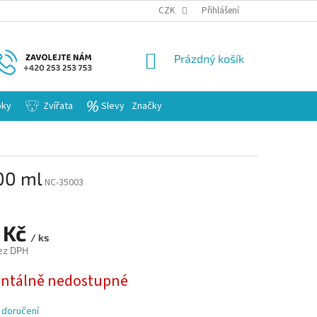
KARIERA
CZK
Přihlášení
NÁKUPNÍ
Prázdný košík
KOŠÍK
bky
Zvířata
Slevy
Značky
00 ml
NC-35003
 Kč
/ ks
ez DPH
tálně nedostupné
 doručení