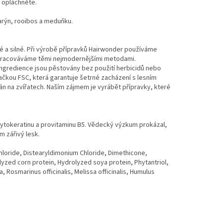
ě opláchněte.
arýn, rooibos a meduňku.
é a silné. Při výrobě přípravků Hairwonder používáme
 zpracováváme těmi nejmodernějšími metodami.
 ingredience jsou pěstovány bez použití herbicidů nebo
načkou FSC, která garantuje šetrné zacházení s lesním
 na zvířatech. Naším zájmem je vyrábět přípravky, které
fytokeratinu a provitaminu B5. Vědecký výzkum prokázal,
m zářivý lesk.
hloride, Distearyldimonium Chloride, Dimethicone,
yzed corn protein, Hydrolyzed soya protein, Phytantriol,
 Rosmarinus officinalis, Melissa officinalis, Humulus