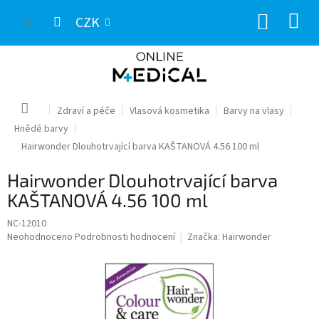
Přejít
NÁKUP
na
CZK
obsah
KOŠÍK
Domů
Zdraví a péče
Vlasová kosmetika
Barvy na vlasy
Hnědé barvy
Hairwonder Dlouhotrvající barva KAŠTANOVÁ 4.56 100 ml
Hairwonder Dlouhotrvající barva
KAŠTANOVÁ 4.56 100 ml
NC-12010
Průměrné
Neohodnoceno
Podrobnosti hodnocení
Značka:
Hairwonder
hodnocení
produktu
je
0,0
z
5