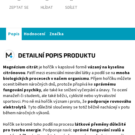
ZEPTAT SE
HLÍDAT
SDÍLET
Popis
Hodnocení
Značka
DETAILNÍ POPIS PRODUKTU
Magnézium citrát
je hořčík v kapslové formě
vázaný na kyselinu
citrónovou
. Patří mezi esenciální minerální látky a podílí se na
mnoha
biologických procesech v našem organismu
. Příjem hořčíku můžete
ocenit během náročných dnů, protože přispívá ke
správnému
fungování psychiky
, ale také ke snížení vyčerpání a únavy. To ocení
manažeři či studenti, ale také běžci, cyklisté nebo vytrvalostní
sportovci. Pro ně má hořčík význam i proto, že
podporuje rovnováhu
elektrolytů
. Tyto důležité sloučeniny se totiž běžně nacházejí v potu
během náročných výkonů.
Hořčík se kromě toho podílí na procesu
látkové přeměny důležité
pro tvorbu energie
. Podporuje navíc
správné fungování svalů a