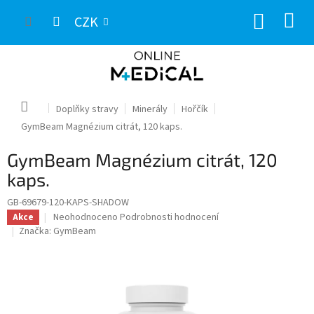
Přejít
NÁKUP
na
CZK
obsah
KOŠÍK
Domů
Doplňky stravy
Minerály
Hořčík
GymBeam Magnézium citrát, 120 kaps.
GymBeam Magnézium citrát, 120
kaps.
GB-69679-120-KAPS-SHADOW
Průměrné
Neohodnoceno
Podrobnosti hodnocení
Akce
hodnocení
Značka:
GymBeam
produktu
je
0,0
z
5
hvězdiček.