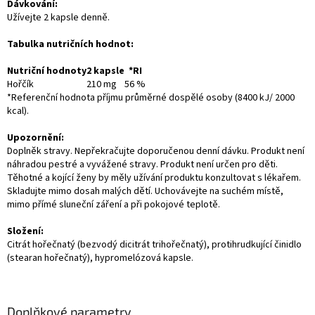
Dávkování:
Užívejte 2 kapsle denně.
Tabulka nutričních hodnot:
Nutriční hodnoty
2 kapsle
*RI
Hořčík
210 mg
56 %
*Referenční hodnota příjmu průměrné dospělé osoby (8400 kJ/ 2000
kcal).
Upozornění:
Doplněk stravy. Nepřekračujte doporučenou denní dávku. Produkt není
náhradou pestré a vyvážené stravy. Produkt není určen pro děti.
Těhotné a kojící ženy by měly užívání produktu konzultovat s lékařem.
Skladujte mimo dosah malých dětí. Uchovávejte na suchém místě,
mimo přímé sluneční záření a při pokojové teplotě.
Složení:
Citrát hořečnatý (bezvodý dicitrát trihořečnatý), protihrudkující činidlo
(stearan hořečnatý), hypromelózová kapsle.
Doplňkové parametry