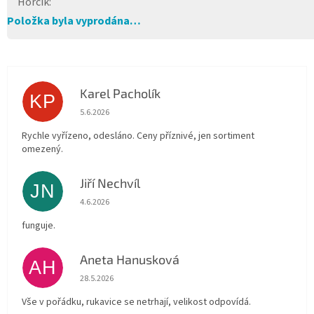
Hořčík
:
Položka byla vyprodána…
Karel Pacholík
KP
Hodnocení obchodu je 4 z 5 hvězdiček.
5.6.2026
Rychle vyřízeno, odesláno. Ceny příznivé, jen sortiment
omezený.
Jiří Nechvíl
JN
Hodnocení obchodu je 5 z 5 hvězdiček.
4.6.2026
funguje.
Aneta Hanusková
AH
Hodnocení obchodu je 5 z 5 hvězdiček.
28.5.2026
Vše v pořádku, rukavice se netrhají, velikost odpovídá.