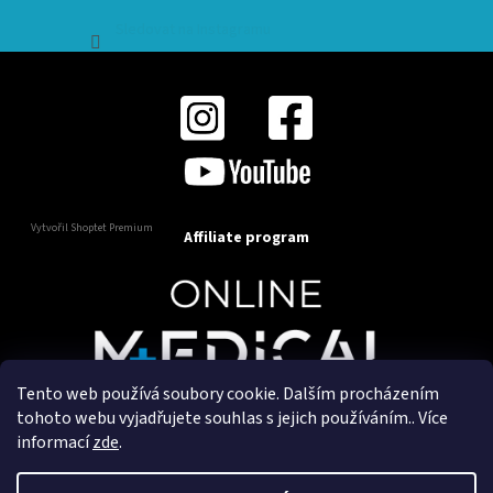
Sledovat na Instagramu
Vytvořil Shoptet Premium
Affiliate program
Tento web používá soubory cookie. Dalším procházením
Copyright 2025
OnlineMedical.cz
. Všechna práva
tohoto webu vyjadřujete souhlas s jejich používáním.. Více
vyhrazena.
informací
zde
.
Vytvořil a marketingově zajišťuje
HyperGroup.cz