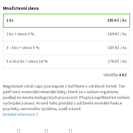
Množstevní sleva
1 ks
195 Kč
/ ks
2 ks = sleva 3 %
189 Kč
/ ks
3 - 4 ks = sleva 5 %
185 Kč
/ ks
5 a více ks = sleva 10 %
176 Kč
/ ks
Ušetříte
0 Kč
Magnézium citrát caps jsou kapsle s hořčíkem v citrátové formě. Ten
patří mezi esenciální minerální látky, které se v našem organismu
podílejí na mnoha biologických procesech. Přispívá například ke snížení
vyčerpání a únavy. Kromě toho pomáhá s udržením normální funkce
psychiky, nervového systému, svalů a kostí.
Detailní informace