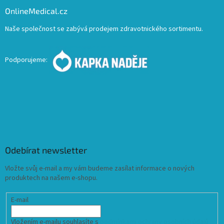
OnlineMedical.cz
Naše společnost se zabývá prodejem zdravotnického sortimentu.
Podporujeme:
Odebírat newsletter
Vložte svůj e-mail a my vám budeme zasílat informace o nových
produktech na našem e-shopu.
E-mail
Vložením e-mailu souhlasíte s
podmínkami ochrany osobních údajů