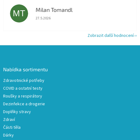
Milan Tomandl
MT
Hodnocení obchodu je 5 z 5 hvězdiček.
27.5.2026
Zobrazit další hodnocení
Z
á
p
a
Nabídka sortimentu
t
Zdravotnické potřeby
í
COVID a ostatní testy
Roušky a respirátory
Dezinfekce a drogerie
Doplňky stravy
Zdraví
Části těla
Dárky