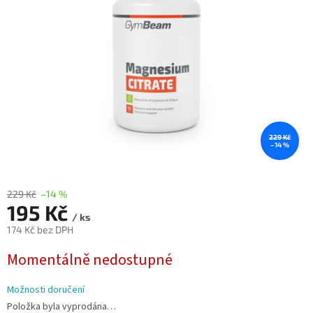
229 Kč
–14 %
229 Kč
–14 %
195 Kč
/ ks
174 Kč bez DPH
Měrná
Momentálně nedostupné
cena:
Možnosti doručení
Položka byla vyprodána…