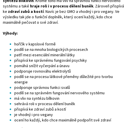
syntézu bílkovin
. Kromě toho má vliv na správnou funkci nervového
systému a také
hraje roli i v procesu dělení buněk
. Zároveň přispívá
ke
zdraví zubů a kostí
. Navíc je bez GMO a vhodný i pro vegany. Ve
výsledku tak jde o funkční doplněk, který ocení každý, kdo chce
maximálně pečovat o své zdraví.
Výhody:
hořčík v kapslové formě
podílí se na mnoha biologických procesech
patří mezi esenciální minerální látky
přispívá ke správnému fungování psychiky
pomáhá snížit vyčerpání a únavu
podporuje rovnováhu elektrolytů
podílí se na procesu látkové přeměny důležité pro tvorbu
energie
podporuje správnou funkci svalů
podílí se na správném fungování nervového systému
má vliv na syntézu bílkovin
sehrává roli v procesu dělení buněk
přispívá ke zdraví zubů a kostí
je vhodný i pro vegany
ocení ho každý, kdo chce maximálně podpořit své zdraví