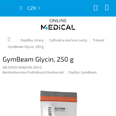
Přejít
NÁKUP
na
CZK
obsah
KOŠÍK
Domů
Doplňky stravy
Zažívání a močové cesty
Trávení
GymBeam Glycin, 250 g
GymBeam Glycin, 250 g
GB-55555-SHADOW-250-G
Průměrné
Neohodnoceno
Podrobnosti hodnocení
Značka:
GymBeam
hodnocení
produktu
je
0,0
z
5
hvězdiček.