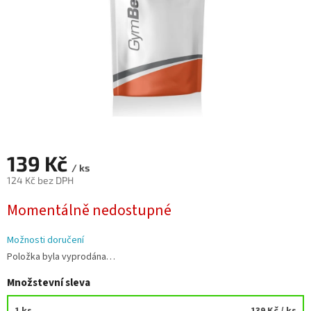
139 Kč
/ ks
124 Kč bez DPH
Měrná
Momentálně nedostupné
cena:
Možnosti doručení
Položka byla vyprodána…
Množstevní sleva
1 ks
139 Kč
/ ks