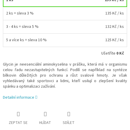
2 ks = sleva 3 %
135 Kč
/ ks
3 - 4 ks = sleva 5 %
132 Kč
/ ks
5 a více ks = sleva 10 %
125 Kč
/ ks
Ušetříte
0 Kč
Glycin je neesenciální aminokyselina v prášku, která má v organismu
celou řadu nezastupitelných funkcí. Podílí se například na syntéze
bílkovin důležitých pro ochranu a růst svalové hmoty. Je však
vyhledávaný také sportovci a lidmi, kteří usilují o zlepšení kvality
spánku a optimalizaci zažívání.
Detailní informace
ZEPTAT SE
HLÍDAT
SDÍLET