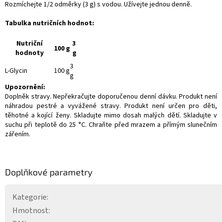
Rozmíchejte 1/2 odměrky (3 g) s vodou. Užívejte jednou denně.
Tabulka nutričních hodnot:
Nutriční
3
100 g
hodnoty
g
3
L-Glycin
100 g
g
Upozornění:
Doplněk stravy. Nepřekračujte doporučenou denní dávku. Produkt není
náhradou pestré a vyvážené stravy. Produkt není určen pro děti,
těhotné a kojící ženy. Skladujte mimo dosah malých dětí. Skladujte v
suchu při teplotě do 25 °C. Chraňte před mrazem a přímým slunečním
zářením.
Doplňkové parametry
Kategorie
:
Hmotnost
: