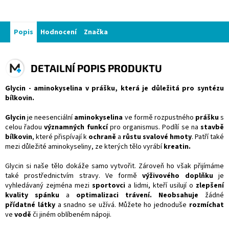
Popis
Hodnocení
Značka
DETAILNÍ POPIS PRODUKTU
Glycin - aminokyselina v prášku, která je důležitá pro syntézu
bílkovin.
Glycin
je neesenciální
aminokyselina
ve formě rozpustného
prášku
s
celou řadou
významných funkcí
pro organismus. Podílí se na
stavbě
bílkovin
, které přispívají k
ochraně
a
růstu svalové hmoty
. Patří také
mezi důležité aminokyseliny, ze kterých tělo vyrábí
kreatin.
Glycin si naše tělo dokáže samo vytvořit. Zároveň ho však přijímáme
také prostřednictvím stravy. Ve formě
výživového doplňku
je
vyhledávaný zejména mezi
sportovci
a lidmi, kteří usilují o
zlepšení
kvality spánku
a
optimalizaci trávení. Neobsahuje
žádné
přídatné látky
a snadno se užívá. Můžete ho jednoduše
rozmíchat
ve
vodě
či jiném oblíbeném nápoji.