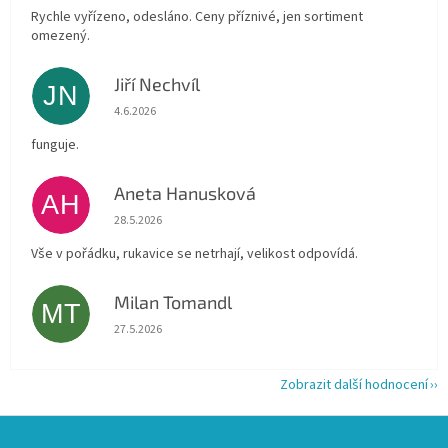
Rychle vyřízeno, odesláno. Ceny příznivé, jen sortiment
omezený.
Jiří Nechvíl
JN
Hodnocení obchodu je 5 z 5 hvězdiček.
4.6.2026
funguje.
Aneta Hanusková
AH
Hodnocení obchodu je 5 z 5 hvězdiček.
28.5.2026
Vše v pořádku, rukavice se netrhají, velikost odpovídá.
Milan Tomandl
MT
Hodnocení obchodu je 5 z 5 hvězdiček.
27.5.2026
Zobrazit další hodnocení
Z
á