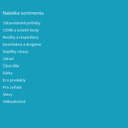
p
a
Nabídka sortimentu
t
Zdravotnické potřeby
í
COVID a ostatní testy
Roušky a respirátory
Dezinfekce a drogerie
Doplňky stravy
Zdraví
Části těla
Dárky
Eco produkty
Pro zvířata
Slevy
Velkoobchod