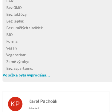
EAN
:
Bez GMO
:
Bez laktózy
:
Bez lepku
:
Bez umělých sladidel
:
BIO
:
Forma
:
Vegan
:
Vegetarian
:
Země výroby
:
Bez aspartamu
:
Položka byla vyprodána…
Karel Pacholík
KP
Hodnocení obchodu je 4 z 5 hvězdiček.
5.6.2026