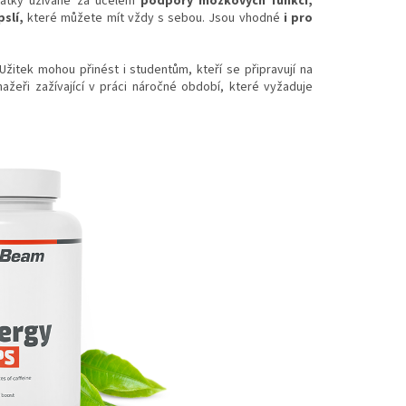
látky užívané za účelem
podpory mozkových funkcí,
pslí,
které můžete mít vždy s sebou. Jsou vhodné
i pro
 Užitek mohou přinést i studentům, kteří se připravují na
ažeři zažívající v práci náročné období, které vyžaduje