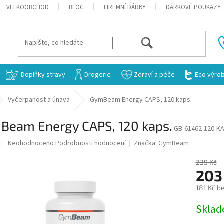
VELKOOBCHOD
BLOG
FIREMNÍ DÁRKY
DÁRKOVÉ POUKAZY
HLEDAT
Doplňky stravy
Drogerie
Zdraví a péče
Eco výro
Vyčerpanost a únava
GymBeam Energy CAPS, 120 kaps.
Beam Energy CAPS, 120 kaps.
GB-61462-120-
Průměrné
Neohodnoceno
Podrobnosti hodnocení
Značka:
GymBeam
hodnocení
produktu
239 Kč
–
je
203
0,0
181 Kč b
z
5
Měrná
Skla
hvězdiček.
cena: