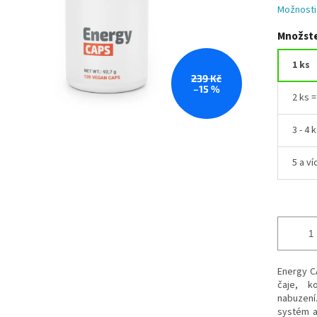
Možnosti
Množste
1 ks
239 Kč
–15 %
2 ks 
3 - 4 
5 a ví
Energy C
čaje, k
nabuzení.
systém a 