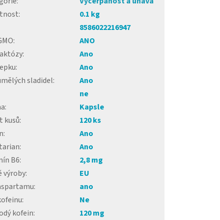
gorie
:
Vyčerpanost a únava
tnost
:
0.1 kg
8586022216947
 GMO
:
ANO
laktózy
:
Ano
lepku
:
Ano
umělých sladidel
:
Ano
ne
ma
:
Kapsle
t kusů
:
120 ks
n
:
Ano
tarian
:
Ano
mín B6
:
2,8 mg
 výroby
:
EU
aspartamu
:
ano
kofeinu
:
Ne
odý kofein
:
120 mg