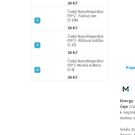
26 Kč
Český NanoRespirátor
FFP2 - Fialový sen
(č.106)
26 Kč
Český NanoRespirátor
FFP2 - Růžová srdíčka
(č.15)
26 Kč
Český NanoRespirátor
FFP2 -Modrá květina
Pop
(č.8)
26 Kč
Energy
čaje
(Ca
k nejzn
mohou oc
Směs En