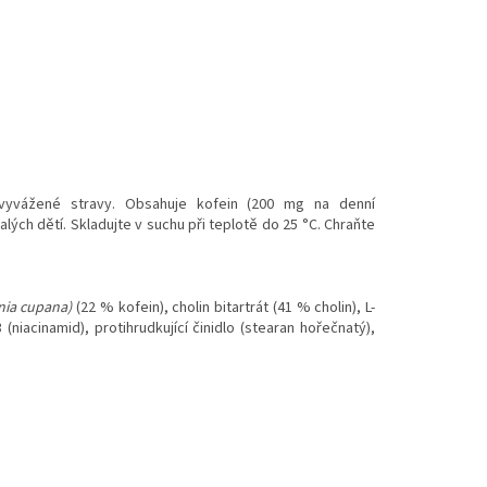
vyvážené stravy. Obsahuje kofein (200 mg na denní
lých dětí. Skladujte v suchu při teplotě do 25 °C. Chraňte
inia cupana)
(22 % kofein), cholin bitartrát (41 % cholin), L-
(niacinamid), protihrudkující činidlo (stearan hořečnatý),