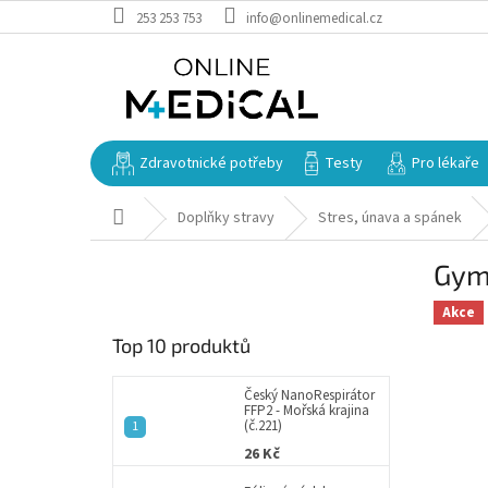
Přejít
253 253 753
info@onlinemedical.cz
na
obsah
Zdravotnické potřeby
Testy
Pro lékaře
Domů
Doplňky stravy
Stres, únava a spánek
P
Gym
o
s
Akce
t
Top 10 produktů
r
a
n
Český NanoRespirátor
FFP2 - Mořská krajina
n
(č.221)
í
26 Kč
p