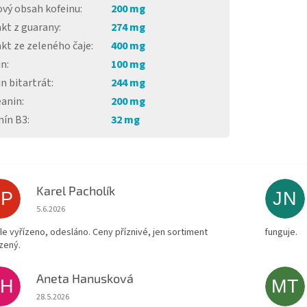
ový obsah kofeinu
:
200 mg
akt z guarany
:
274 mg
kt ze zeleného čaje
:
400 mg
in
:
100 mg
n bitartrát
:
244 mg
eanin
:
200 mg
mín B3
:
32 mg
Karel Pacholík
KP
JN
Hodnocení obchodu je 4 z 5 hvězdiček.
5.6.2026
le vyřízeno, odesláno. Ceny příznivé, jen sortiment
funguje.
zený.
Aneta Hanusková
AH
MT
Hodnocení obchodu je 5 z 5 hvězdiček.
28.5.2026