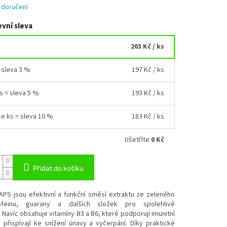
 doručení
vní sleva
203 Kč
/ ks
= sleva 3 %
197 Kč
/ ks
ks = sleva 5 %
193 Kč
/ ks
ce ks = sleva 10 %
183 Kč
/ ks
Ušetříte
0 Kč
Přidat do košíku
APS jsou efektivní a funkční směsí extraktu ze zeleného
ofeinu, guarany a dalších složek pro spolehlivé
 Navíc obsahuje vitamíny B3 a B6, které podporují imunitní
přispívají ke snížení únavy a vyčerpání. Díky praktické