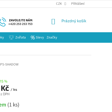
KARIERA
CZK
Přihlášení
NÁKUPNÍ
Prázdný košík
KOŠÍK
bky
Zvířata
Slevy
Značky
KAPS-SHADOW
15 %
 Kč
/ ks
ez DPH
dem
(1 ks)