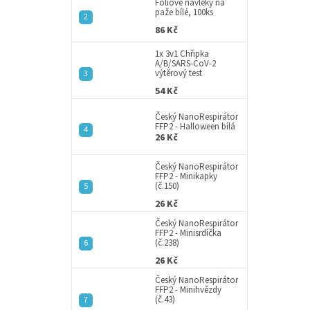
a
Fóliové návleky na
paže bílé, 100ks
n
86 Kč
e
l
1x 3v1 Chřipka
A/B/SARS-CoV-2
výtěrový test
54 Kč
Český NanoRespirátor
FFP2 - Halloween bílá
26 Kč
Český NanoRespirátor
FFP2 - Minikapky
(č.150)
26 Kč
Český NanoRespirátor
FFP2 - Minisrdíčka
(č.238)
26 Kč
Český NanoRespirátor
FFP2 - Minihvězdy
(č.43)