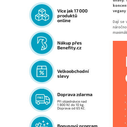
únavy.
koncen
Více jak 17 000
vegany
produktů
online
Dají se 
náročno
maximál
Nákup přes
Benefity.cz
Velkoobchodní
slevy
Doprava zdarma
Při objednávce nad
1 800 Kč do 10 kg.
Doprava od 65 Kč.
Bonusový program