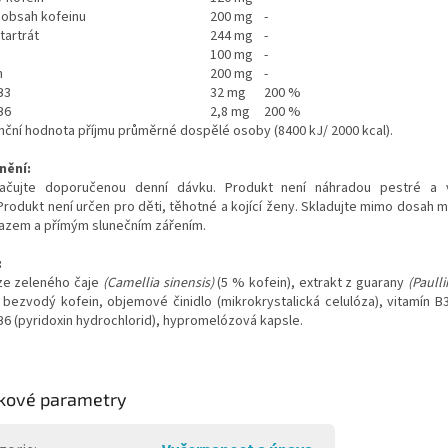
 obsah kofeinu
200 mg
-
itartrát
244 mg
-
100 mg
-
n
200 mg
-
B3
32 mg
200 %
B6
2,8 mg
200 %
ční hodnota příjmu průměrné dospělé osoby (8400 kJ/ 2000 kcal).
nění:
ačujte doporučenou denní dávku. Produkt není náhradou pestré a 
Produkt není určen pro děti, těhotné a kojící ženy. Skladujte mimo dosah ma
azem a přímým slunečním zářením.
:
 ze zeleného čaje
(Camellia sinensis)
(5 % kofein), extrakt z guarany
(Paull
 bezvodý kofein, objemové činidlo (mikrokrystalická celulóza), vitamín B3 
B6 (pyridoxin hydrochlorid), hypromelózová kapsle.
kové parametry