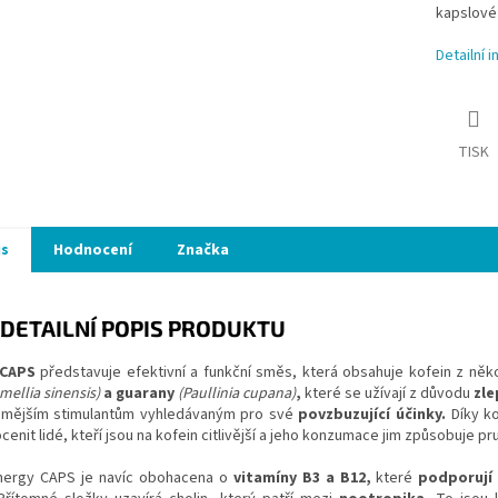
kapslové
Detailní 
TISK
is
Hodnocení
Značka
DETAILNÍ POPIS PRODUKTU
 CAPS
představuje efektivní a funkční směs, která obsahuje kofein z něko
mellia sinensis)
a guarany
(Paullinia cupana)
,
které se užívají z důvodu
zle
ámějším stimulantům vyhledávaným pro své
povzbuzující účinky.
Díky k
enit lidé, kteří jsou na kofein citlivější a jeho konzumace jim způsobuje p
ergy CAPS je navíc obohacena o
vitamíny B3 a B12,
které
podporují 