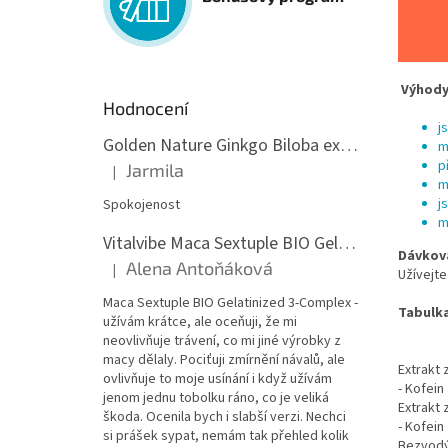
Výhody
Hodnocení
j
Golden Nature Ginkgo Biloba extrakt 50:1 60mg, 100 kapslí
m
p
Jarmila
|
Hodnocení produktu je 5 z 5 hvězdiček.
m
j
Spokojenost
m
Vitalvibe Maca Sextuple BIO Gelatinized 3-Complex, 60 kapslí
Dávkov
Alena Antoňáková
|
Užívejte
Hodnocení produktu je 5 z 5 hvězdiček.
Maca Sextuple BIO Gelatinized 3-Complex -
Tabulka
užívám krátce, ale oceňuji, že mi
neovlivňuje trávení, co mi jiné výrobky z
macy dělaly. Pociťuji zmírnění návalů, ale
Extrakt 
ovlivňuje to moje usínání i když užívám
- Kofein
jenom jednu tobolku ráno, co je veliká
Extrakt 
škoda. Ocenila bych i slabší verzi. Nechci
- Kofein
si prášek sypat, nemám tak přehled kolik
Bezvodý