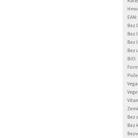
Kate
Hmo
EAN
:
Bez
Bez 
Bez 
Bez 
BIO
:
For
Poče
Vega
Vege
Vita
Země
Bez 
Bez 
Bezv