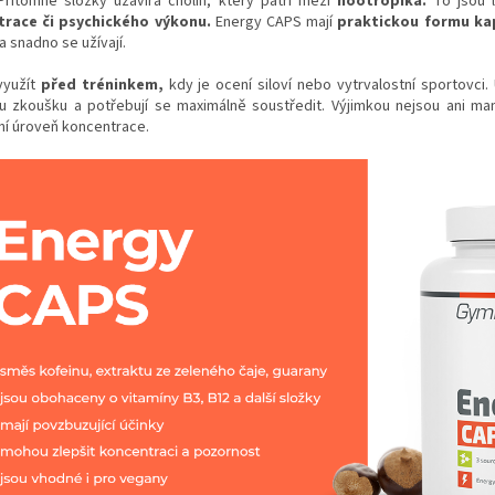
Přítomné složky uzavírá cholin, který patří mezi
nootropika.
To jsou 
trace či psychického výkonu.
Energy CAPS mají
praktickou formu ka
a snadno se užívají.
využít
před tréninkem,
kdy je ocení siloví nebo vytrvalostní sportovci.
u zkoušku a potřebují se maximálně soustředit. Výjimkou nejsou ani man
ní úroveň koncentrace.