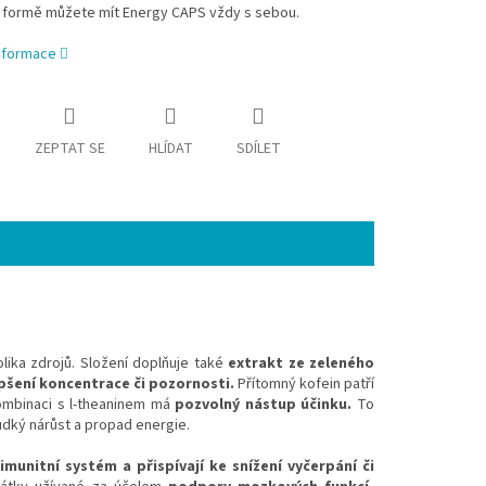
 formě můžete mít Energy CAPS vždy s sebou.
informace
ZEPTAT SE
HLÍDAT
SDÍLET
lika zdrojů. Složení doplňuje také
extrakt ze zeleného
pšení koncentrace či pozornosti.
Přítomný kofein patří
ombinaci s l-theaninem má
pozvolný nástup účinku.
To
rudký nárůst a propad energie.
imunitní systém a přispívají ke snížení vyčerpání či