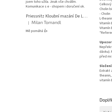
jsem toho užila. Jinak vše chválím.
Celkový
Komunikace s e - shopem i doručení ok.
Cholin b
- Cholin
Priessnitz Kloubní mazání De Luxe, 200ml
L-theani
Milan Tomandl
|
Vitamín 
Hodnocení produktu je 5 z 5 hvězdiček.
Vitamín 
Mě pomáhá 👍
*Referen
Upozor
Nepřekr
dávku). 
před mr
Složení
Extrakt
theanin,
vitamín 
Doplň