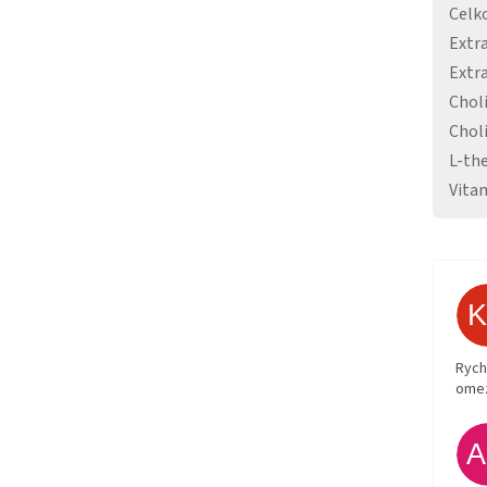
Celk
Extr
Extra
Chol
Choli
L-th
Vita
Rych
ome