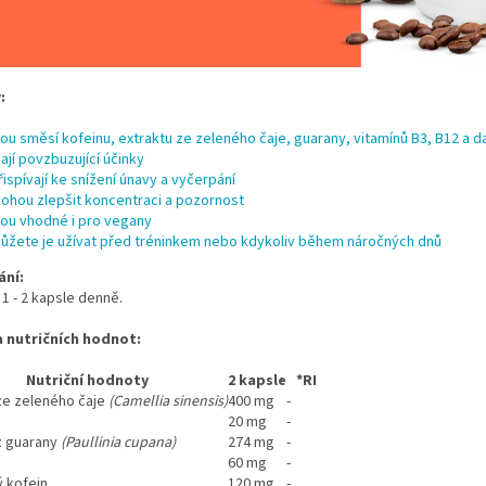
:
sou směsí kofeinu, extraktu ze zeleného čaje, guarany, vitamínů B3, B12 a d
ají povzbuzující účinky
řispívají ke snížení únavy a vyčerpání
ohou zlepšit koncentraci a pozornost
sou vhodné i pro vegany
ůžete je užívat před tréninkem nebo kdykoliv během náročných dnů
ání:
 1 - 2 kapsle denně.
 nutričních hodnot:
Nutriční hodnoty
2 kapsle
*RI
ze zeleného čaje
(Camellia sinensis)
400 mg
-
20 mg
-
z guarany
(Paullinia cupana)
274 mg
-
60 mg
-
 kofein
120 mg
-