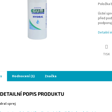
Položka 
Ústní spr
před podr
podporuje
Detailní 
TISK
is
Hodnocení (1)
Značka
DETAILNÍ POPIS PRODUKTU
ral sprej