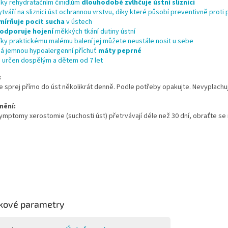
íky rehydratačním činidlům
dlouhodobě zvlhčuje ústní sliznici
ytváří na sliznici úst ochrannou vrstvu, díky které působí preventivně proti
mírňuje pocit sucha
v ústech
odporuje hojení
měkkých tkání dutiny ústní
íky praktickému malému balení jej můžete neustále nosit u sebe
á jemnou hypoalergenní příchuť
máty peprné
e určen dospělým a dětem od 7 let
:
e sprej přímo do úst několikrát denně. Podle potřeby opakujte. Nevyplachuj
nění:
mptomy xerostomie (suchosti úst) přetrvávají déle než 30 dní, obraťte se 
kové parametry