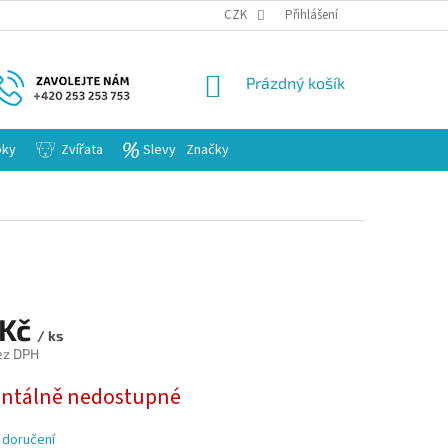
KARIERA
CZK
Přihlášení
NÁKUPNÍ
Prázdný košík
KOŠÍK
bky
Zvířata
Slevy
Značky
 Kč
/ ks
ez DPH
tálně nedostupné
 doručení