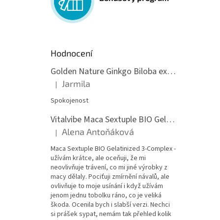
Hodnocení
Golden Nature Ginkgo Biloba extrakt 50:1 60mg, 100 kapslí
Jarmila
|
Hodnocení produktu je 5 z 5 hvězdiček.
Spokojenost
Vitalvibe Maca Sextuple BIO Gelatinized 3-Complex, 60 kapslí
Alena Antoňáková
|
Hodnocení produktu je 5 z 5 hvězdiček.
Maca Sextuple BIO Gelatinized 3-Complex -
užívám krátce, ale oceňuji, že mi
neovlivňuje trávení, co mi jiné výrobky z
macy dělaly. Pociťuji zmírnění návalů, ale
ovlivňuje to moje usínání i když užívám
jenom jednu tobolku ráno, co je veliká
škoda. Ocenila bych i slabší verzi. Nechci
si prášek sypat, nemám tak přehled kolik