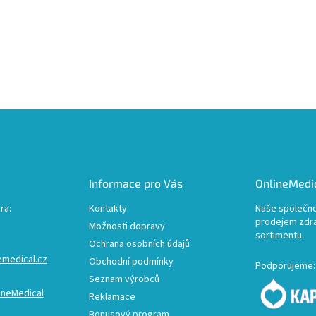
Informace pro Vás
OnlineMedic
ra:
Kontakty
Naše společno
prodejem zdr
Možnosti dopravy
sortimentu.
Ochrana osobních údajů
emedical.cz
Obchodní podmínky
Podporujeme:
Seznam výrobců
ineMedical
Reklamace
Bonusový program