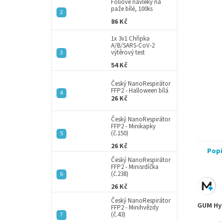
a
Fóliové návleky na
paže bílé, 100ks
n
86 Kč
e
l
1x 3v1 Chřipka
A/B/SARS-CoV-2
výtěrový test
54 Kč
Český NanoRespirátor
FFP2 - Halloween bílá
26 Kč
Český NanoRespirátor
FFP2 - Minikapky
(č.150)
26 Kč
Pop
Český NanoRespirátor
FFP2 - Minisrdíčka
(č.238)
26 Kč
Český NanoRespirátor
GUM Hyd
FFP2 - Minihvězdy
(č.43)