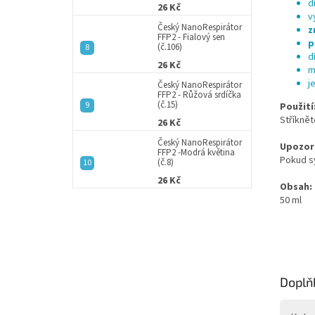
d
26 Kč
v
Český NanoRespirátor
z
FFP2 - Fialový sen
p
(č.106)
d
26 Kč
m
j
Český NanoRespirátor
FFP2 - Růžová srdíčka
(č.15)
Použití
Stříknět
26 Kč
Český NanoRespirátor
Upozor
FFP2 -Modrá květina
Pokud sy
(č.8)
26 Kč
Obsah:
50 ml
Doplň