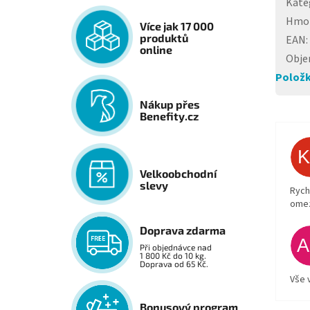
Kate
Hmo
Více jak 17 000
produktů
EAN
:
online
Obj
Položk
Nákup přes
Benefity.cz
Velkoobchodní
slevy
Rych
ome
Doprava zdarma
Při objednávce nad
1 800 Kč do 10 kg.
Doprava od 65 Kč.
Vše 
Bonusový program