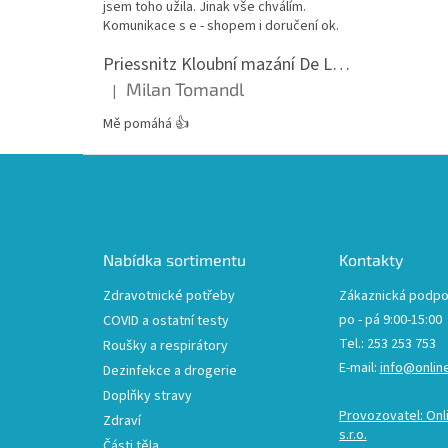
jsem toho užila. Jinak vše chválím.
Komunikace s e - shopem i doručení ok.
Priessnitz Kloubní mazání De Luxe, 200ml
Milan Tomandl
|
Hodnocení produktu je 5 z 5 hvězdiček.
Mě pomáhá 👍
Z
á
p
a
t
Nabídka sortimentu
Kontakty
í
Zdravotnické potřeby
Zákaznická podpo
po - pá 9:00-15:00
COVID a ostatní testy
Tel.: 253 253 753
Roušky a respirátory
E-mail:
info@onlin
Dezinfekce a drogerie
Doplňky stravy
Provozovatel: Onl
Zdraví
s.r.o.
Části těla