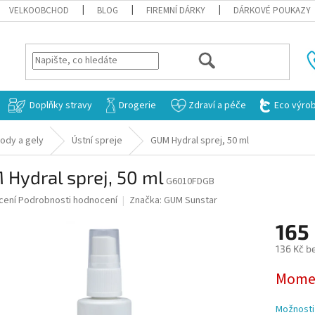
VELKOOBCHOD
BLOG
FIREMNÍ DÁRKY
DÁRKOVÉ POUKAZY
HLEDAT
Doplňky stravy
Drogerie
Zdraví a péče
Eco výro
vody a gely
Ústní spreje
GUM Hydral sprej, 50 ml
Hydral sprej, 50 ml
G6010FDGB
né
cení
Podrobnosti hodnocení
Značka:
GUM Sunstar
ní
165
u
136 Kč b
Měrná
Momen
cena:
ek.
Možnosti