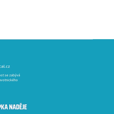
al.cz
st se zabývá
avotnického