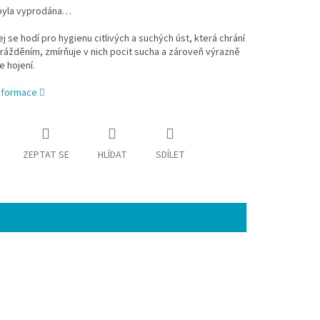
byla vyprodána…
ej se hodí pro hygienu citlivých a suchých úst, která chrání
ážděním, zmírňuje v nich pocit sucha a zároveň výrazně
 hojení.
informace
ZEPTAT SE
HLÍDAT
SDÍLET