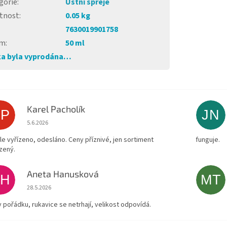
gorie
:
Ústní spreje
tnost
:
0.05 kg
7630019901758
em
:
50 ml
a byla vyprodána…
Karel Pacholík
KP
JN
Hodnocení obchodu je 4 z 5 hvězdiček.
5.6.2026
le vyřízeno, odesláno. Ceny příznivé, jen sortiment
funguje.
zený.
Aneta Hanusková
AH
MT
Hodnocení obchodu je 5 z 5 hvězdiček.
28.5.2026
v pořádku, rukavice se netrhají, velikost odpovídá.