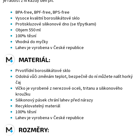
je radost z ní každý den pít.
BPA-free, BPF-free, BPS-free
Vysoce kvalitní borosilikátové sklo
Protiskluzové silikonové dno (se třpytkami)
Objem 550 ml
100% těsní
Vhodná do myčky
Lahev je vyrobena v České republice
MATERIÁL:
Prvotřídní borosilikátové sklo
Odolná vůči změnám teplot, bezpečně do ní můžete nalít horký
čaj
Víčko je vyrobené z nerezové oceli, tritanu a silikonového
kroužku
Silikonový pásek chrání lahev před nárazy
Recyklovatelný materiál
100% těsní
Lahev je vyrobena v České republice
ROZMĚRY: