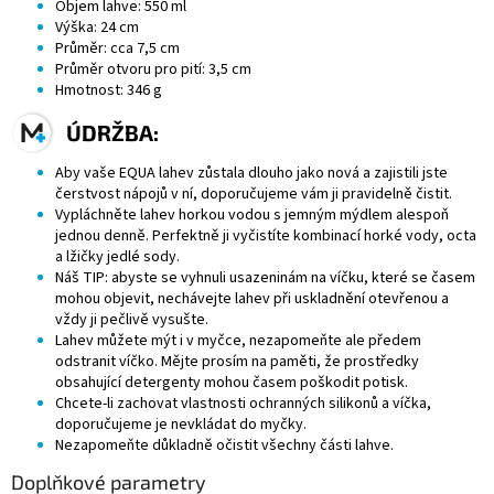
Objem lahve: 550 ml
Výška: 24 cm
Průměr: cca 7,5 cm
Průměr otvoru pro pití: 3,5 cm
Hmotnost: 346 g
ÚDRŽBA:
Aby vaše EQUA lahev zůstala dlouho jako nová a zajistili jste
čerstvost nápojů v ní, doporučujeme vám ji pravidelně čistit.
Vypláchněte lahev horkou vodou s jemným mýdlem alespoň
jednou denně. Perfektně ji vyčistíte kombinací horké vody, octa
a lžičky jedlé sody.
Náš TIP: abyste se vyhnuli usazeninám na víčku, které se časem
mohou objevit, nechávejte lahev při uskladnění otevřenou a
vždy ji pečlivě vysušte.
Lahev můžete mýt i v myčce, nezapomeňte ale předem
odstranit víčko. Mějte prosím na paměti, že prostředky
obsahující detergenty mohou časem poškodit potisk.
Chcete-li zachovat vlastnosti ochranných silikonů a víčka,
doporučujeme je nevkládat do myčky.
Nezapomeňte důkladně očistit všechny části lahve.
Doplňkové parametry