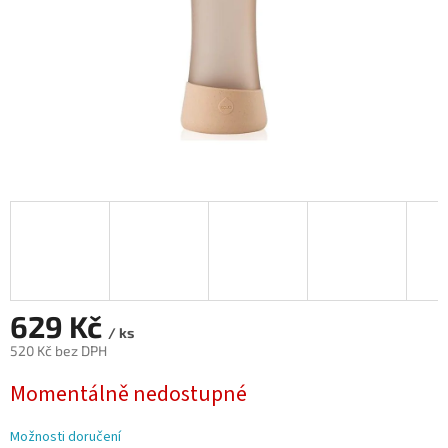
629 Kč
/ ks
520 Kč bez DPH
Měrná
Momentálně nedostupné
cena:
Možnosti doručení