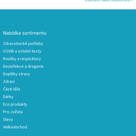
Z
á
p
a
Nabídka sortimentu
t
Zdravotnické potřeby
í
COVID a ostatní testy
Roušky a respirátory
Dezinfekce a drogerie
Doplňky stravy
Zdraví
Části těla
Dárky
Eco produkty
Pro zvířata
Slevy
Velkoobchod