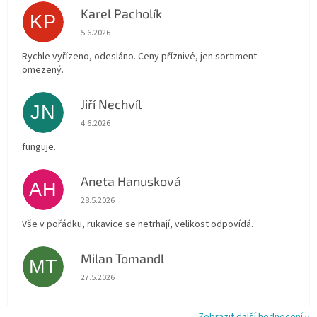
Karel Pacholík
KP
Hodnocení obchodu je 4 z 5 hvězdiček.
5.6.2026
Rychle vyřízeno, odesláno. Ceny příznivé, jen sortiment
omezený.
Jiří Nechvíl
JN
Hodnocení obchodu je 5 z 5 hvězdiček.
4.6.2026
funguje.
Aneta Hanusková
AH
Hodnocení obchodu je 5 z 5 hvězdiček.
28.5.2026
Vše v pořádku, rukavice se netrhají, velikost odpovídá.
Milan Tomandl
MT
Hodnocení obchodu je 5 z 5 hvězdiček.
27.5.2026
Zobrazit další hodnocení