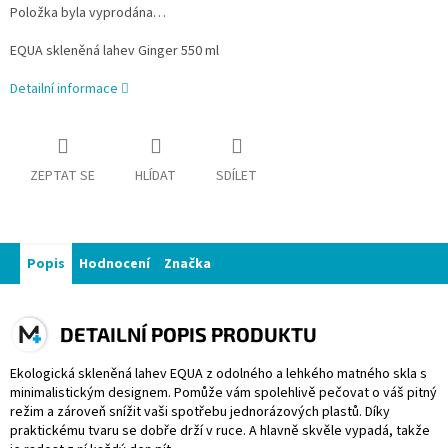
Položka byla vyprodána…
EQUA skleněná lahev Ginger 550 ml
Detailní informace
ZEPTAT SE
HLÍDAT
SDÍLET
Popis
Hodnocení
Značka
DETAILNÍ POPIS PRODUKTU
Ekologická skleněná lahev EQUA z odolného a lehkého matného skla s
minimalistickým designem. Pomůže vám spolehlivě pečovat o váš pitný
režim a zároveň snížit vaši spotřebu jednorázových plastů. Díky
praktickému tvaru se dobře drží v ruce. A hlavně skvěle vypadá, takže