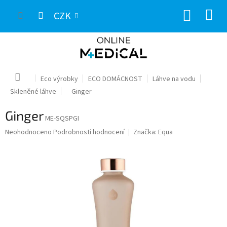
Přejít
NÁKUP
na
CZK
obsah
KOŠÍK
Domů
Eco výrobky
ECO DOMÁCNOST
Láhve na vodu
Skleněné láhve
Ginger
Ginger
ME-SQSPGI
Průměrné
Neohodnoceno
Podrobnosti hodnocení
Značka:
Equa
hodnocení
produktu
je
0,0
z
5
hvězdiček.