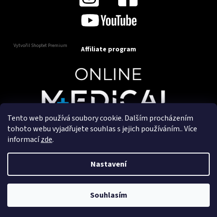
Vytvořil Shoptet Premium
Affiliate program
Tento web používá soubory cookie. Dalším procházením
Copyright 2025
OnlineMedical.cz
. Všechna práva
tohoto webu vyjadřujete souhlas s jejich používáním.. Více
vyhrazena.
informací
zde
.
Vytvořil a marketingově zajišťuje
HyperGroup.cz
Nastavení
Souhlasím