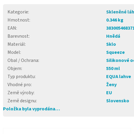
Kategorie
:
Skleněné lá
Hmotnost
:
0.346 kg
EAN
:
38300546837
Barevnost
:
Hnědá
Materiál
:
Sklo
Model
:
Squeeze
Obal / Ochrana
:
Silikonové o
Objem
:
550 ml
Typ produktu
:
EQUA lahve
Vhodné pro
:
Ženy
Země výroby
:
EU
Země designu
:
Slovensko
Položka byla vyprodána…