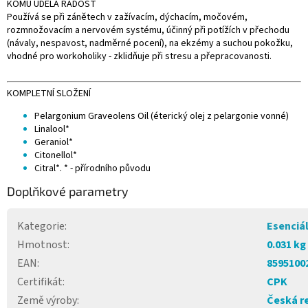
KOMU UDĚLÁ RADOST
Používá se při zánětech v zažívacím, dýchacím, močovém,
rozmnožovacím a nervovém systému, účinný při potížích v přechodu
(návaly, nespavost, nadměrné pocení), na ekzémy a suchou pokožku,
vhodné pro workoholiky - zklidňuje při stresu a přepracovanosti.
KOMPLETNÍ SLOŽENÍ
Pelargonium Graveolens Oil (éterický olej z pelargonie vonné)
Linalool*
Geraniol*
Citonellol*
Citral*. * - přírodního původu
Doplňkové parametry
Kategorie
:
Esenciál
Hmotnost
:
0.031 kg
EAN
:
8595100
Certifikát
:
CPK
Země výroby
:
Česká r