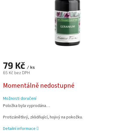
79 Kč
/ ks
65 Kč bez DPH
Měrná
Momentálně nedostupné
cena:
Možnosti doručení
Položka byla vyprodána…
Protizánětlivý, zklidňující, hojivý na pokožku.
Detailní informace