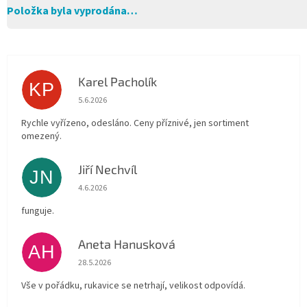
Položka byla vyprodána…
Karel Pacholík
KP
Hodnocení obchodu je 4 z 5 hvězdiček.
5.6.2026
Rychle vyřízeno, odesláno. Ceny příznivé, jen sortiment
omezený.
Jiří Nechvíl
JN
Hodnocení obchodu je 5 z 5 hvězdiček.
4.6.2026
funguje.
Aneta Hanusková
AH
Hodnocení obchodu je 5 z 5 hvězdiček.
28.5.2026
Vše v pořádku, rukavice se netrhají, velikost odpovídá.