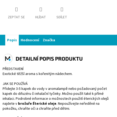
ZEPTAT SE
HLÍDAT
SDÍLET
Popis
Hodnocení
Značka
DETAILNÍ POPIS PRODUKTU
PŘEDSTAVENÍ
Exotické těžší aroma s kořenitým nádechem.
JAK SE POUŽÍVÁ
Přidejte 3-5 kapek do vody v aromalampě nebo požadovaný počet
kapek do difuzéru či inhalační tyčinky. Možno použít také k přímé
inhalaci. Podrobné informace o možnostech použití éterických olejů
najdete v
brožuře Éterické oleje
. Nepoužívejte neředěné na
pokožku, chraňte oči a chraňte před dětmi.