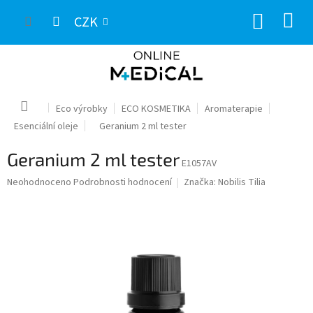
Přejít
NÁKUP
na
CZK
obsah
KOŠÍK
Domů
Eco výrobky
ECO KOSMETIKA
Aromaterapie
Esenciální oleje
Geranium 2 ml tester
Geranium 2 ml tester
E1057AV
Průměrné
Neohodnoceno
Podrobnosti hodnocení
Značka:
Nobilis Tilia
hodnocení
produktu
je
0,0
z
5
hvězdiček.