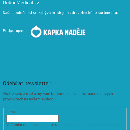
OnlineMedical.cz
Naše společnost se zabývá prodejem zdravotnického sortimentu.
Podporujeme:
Odebírat newsletter
Vložte svůj e-mail a my vám budeme zasílat informace o nových
produktech na našem e-shopu.
E-mail
Vložením e-mailu souhlasíte s
podmínkami ochrany osobních údajů