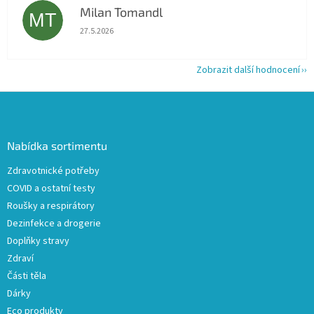
Milan Tomandl
MT
Hodnocení obchodu je 5 z 5 hvězdiček.
27.5.2026
Zobrazit další hodnocení
Z
á
p
a
Nabídka sortimentu
t
Zdravotnické potřeby
í
COVID a ostatní testy
Roušky a respirátory
Dezinfekce a drogerie
Doplňky stravy
Zdraví
Části těla
Dárky
Eco produkty