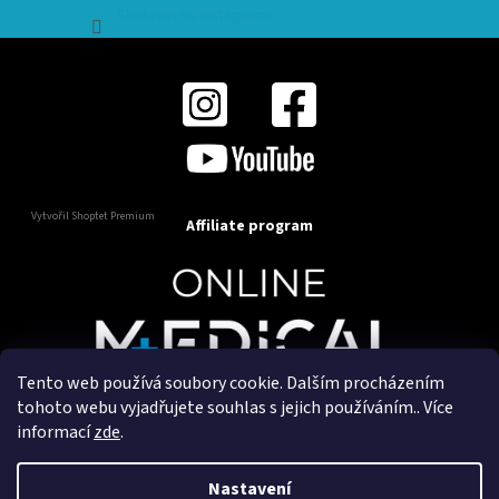
Sledovat na Instagramu
Vytvořil Shoptet Premium
Affiliate program
Tento web používá soubory cookie. Dalším procházením
Copyright 2025
OnlineMedical.cz
. Všechna práva
tohoto webu vyjadřujete souhlas s jejich používáním.. Více
vyhrazena.
informací
zde
.
Vytvořil a marketingově zajišťuje
HyperGroup.cz
Nastavení