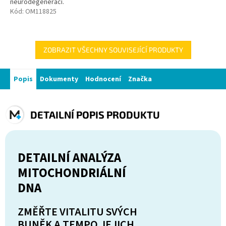
neurodegeneraci.
Kód:
OM118825
ZOBRAZIT VŠECHNY SOUVISEJÍCÍ PRODUKTY
Popis
Dokumenty
Hodnocení
Značka
DETAILNÍ POPIS PRODUKTU
DETAILNÍ ANALÝZA
MITOCHONDRIÁLNÍ
DNA
ZMĚŘTE VITALITU SVÝCH
BUNĚK A TEMPO JEJICH