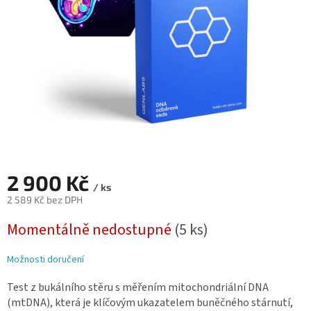
2 900 Kč
/ ks
2 589 Kč bez DPH
Měrná
Momentálně nedostupné
(5 ks)
cena:
Možnosti doručení
Test z bukálního stěru s měřením mitochondriální DNA
(mtDNA), která je klíčovým ukazatelem buněčného stárnutí,