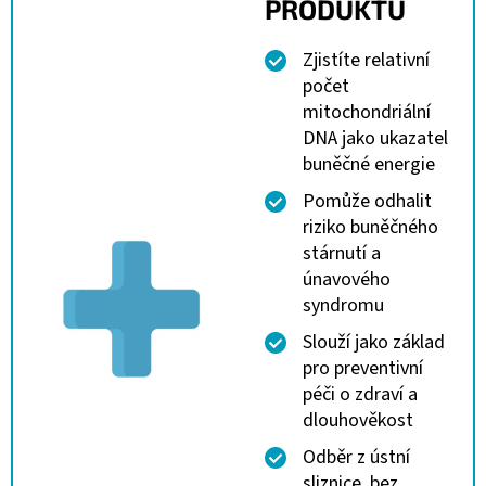
PRODUKTU
Zjistíte relativní
počet
mitochondriální
DNA jako ukazatel
buněčné energie
Pomůže odhalit
riziko buněčného
stárnutí a
únavového
syndromu
Slouží jako základ
pro preventivní
péči o zdraví a
dlouhověkost
Odběr z ústní
sliznice, bez