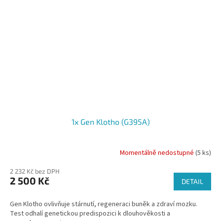
1x Gen Klotho (G395A)
Momentálně nedostupné
(5 ks)
2 232 Kč bez DPH
2 500 Kč
DETAIL
Gen Klotho ovlivňuje stárnutí, regeneraci buněk a zdraví mozku.
Test odhalí genetickou predispozici k dlouhověkosti a