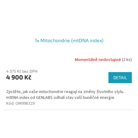
1x Mitochondrie (mtDNA index)
Momentálně nedostupné
(2 ks)
4 375 Kč bez DPH
4 900 Kč
DETAIL
Zjistěte, jak vaše mitochondrie reagují na změny životního stylu.
mtDNA index od GENLABS odhalí stav vaší buněčné energie.
Kód:
OM998329