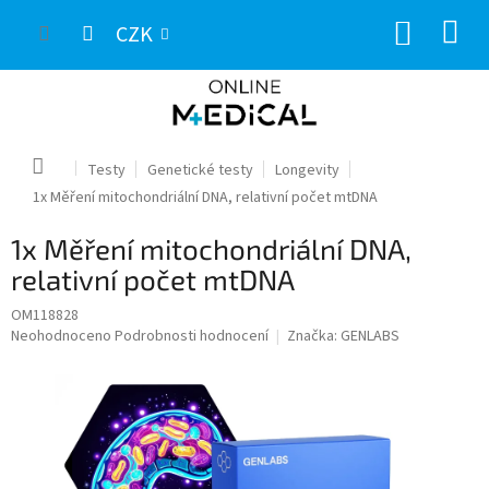
Přejít
NÁKUP
na
CZK
obsah
KOŠÍK
Domů
Testy
Genetické testy
Longevity
1x Měření mitochondriální DNA, relativní počet mtDNA
1x Měření mitochondriální DNA,
relativní počet mtDNA
OM118828
Průměrné
Neohodnoceno
Podrobnosti hodnocení
Značka:
GENLABS
hodnocení
produktu
je
0,0
z
5
hvězdiček.