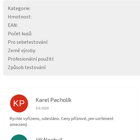
Kategorie
:
Hmotnost
:
EAN
:
Počet kusů
:
Pro sebetestování
:
Země výroby
:
Profesionální použití
:
Způsob testování
:
Karel Pacholík
KP
Hodnocení obchodu je 4 z 5 hvězdiček.
5.6.2026
Rychle vyřízeno, odesláno. Ceny příznivé, jen sortiment
omezený.
Jiří Nechvíl