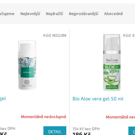
učujeme
Nejlevnější
Nejdražší
Nejprodávanější
Abecedně
Kód:
N0218M
Kód:
8
gel
Bio Aloe vera gel 50 ml
Momentálně nedostupné
Momentálně ne
 bez DPH
154 Kč bez DPH
DETAIL
 Kč
186 Kč