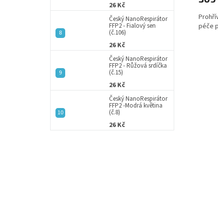
26 Kč
Prohřív
Český NanoRespirátor
péče 
FFP2 - Fialový sen
(č.106)
26 Kč
Český NanoRespirátor
FFP2 - Růžová srdíčka
(č.15)
26 Kč
Český NanoRespirátor
FFP2 -Modrá květina
(č.8)
26 Kč