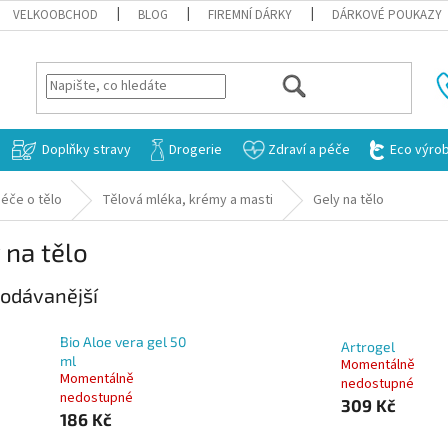
VELKOOBCHOD
BLOG
FIREMNÍ DÁRKY
DÁRKOVÉ POUKAZY
HLEDAT
Doplňky stravy
Drogerie
Zdraví a péče
Eco výro
éče o tělo
Tělová mléka, krémy a masti
Gely na tělo
 na tělo
odávanější
Bio Aloe vera gel 50
Artrogel
ml
Momentálně
Momentálně
nedostupné
nedostupné
309 Kč
186 Kč