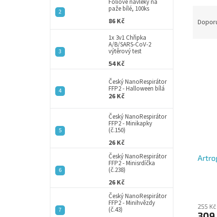
a
Fóliové návleky na
paže bílé, 100ks
Ř
n
a
86 Kč
e
Dopor
z
l
1x 3v1 Chřipka
e
A/B/SARS-CoV-2
výtěrový test
V
n
ý
í
54 Kč
p
p
Český NanoRespirátor
i
r
FFP2 - Halloween bílá
s
o
26 Kč
p
d
r
u
Český NanoRespirátor
FFP2 - Minikapky
o
k
(č.150)
d
t
26 Kč
u
ů
Český NanoRespirátor
Artro
k
FFP2 - Minisrdíčka
t
(č.238)
ů
26 Kč
Český NanoRespirátor
FFP2 - Minihvězdy
255 Kč
(č.43)
309