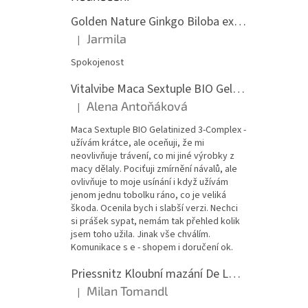
Golden Nature Ginkgo Biloba extrakt 50:1 60mg, 100 kapslí
Jarmila
|
Hodnocení produktu je 5 z 5 hvězdiček.
Spokojenost
Vitalvibe Maca Sextuple BIO Gelatinized 3-Complex, 60 kapslí
Alena Antoňáková
|
Hodnocení produktu je 5 z 5 hvězdiček.
Maca Sextuple BIO Gelatinized 3-Complex -
užívám krátce, ale oceňuji, že mi
neovlivňuje trávení, co mi jiné výrobky z
macy dělaly. Pociťuji zmírnění návalů, ale
ovlivňuje to moje usínání i když užívám
jenom jednu tobolku ráno, co je veliká
škoda. Ocenila bych i slabší verzi. Nechci
si prášek sypat, nemám tak přehled kolik
jsem toho užila. Jinak vše chválím.
Komunikace s e - shopem i doručení ok.
Priessnitz Kloubní mazání De Luxe, 200ml
Milan Tomandl
|
Hodnocení produktu je 5 z 5 hvězdiček.