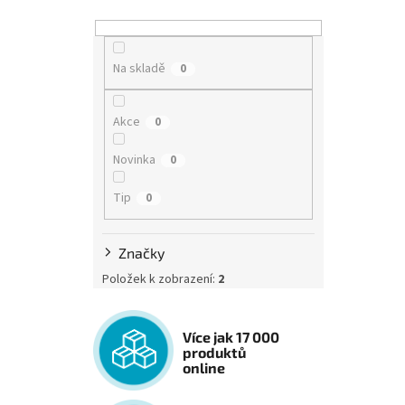
Na skladě
0
Akce
0
Novinka
0
Tip
0
Značky
Položek k zobrazení:
2
Více jak 17 000
produktů
online