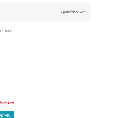
2
položek celkem
12100050
dostupné
DETAIL