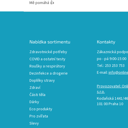
Mě pomáhá 👍
Z
á
p
a
t
Nabídka sortimentu
Kontakty
í
Zdravotnické potřeby
Zákaznická podpo
po - pá 9:00-15:00
COVID a ostatní testy
Tel.: 253 253 753
Roušky a respirátory
E-mail:
info@onlin
Dezinfekce a drogerie
Doplňky stravy
Provozovatel: Onl
Zdraví
s.r.o.
Části těla
Kodaňská 1441/46,
Dárky
101 00 Praha 10
Eco produkty
Pro zvířata
Slevy