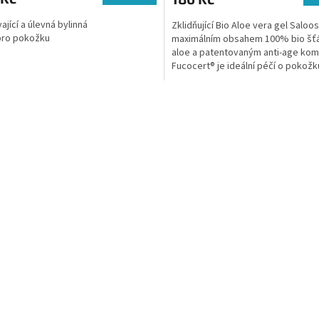
ající a úlevná bylinná
Zklidňující Bio Aloe vera gel Saloos
pro pokožku
maximálním obsahem 100% bio šť
aloe a patentovaným anti-age ko
Fucocert® je ideální péčí o pokož
těla, obličej i...
O
v
l
á
d
a
c
í
p
r
v
k
y
v
ý
p
i