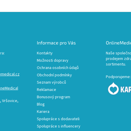
Informace pro Vás
OnlineMedic
ra:
Kontakty
Naše společno
prodejem zdr
Možnosti dopravy
sortimentu.
Ochrana osobních údajů
emedical.cz
Obchodní podmínky
Podporujeme:
Seznam výrobců
ineMedical
Reklamace
Bonusový program
 Vršovice,
Blog
Kariera
Spolupráce s dodavateli
Spolupráce s influencery