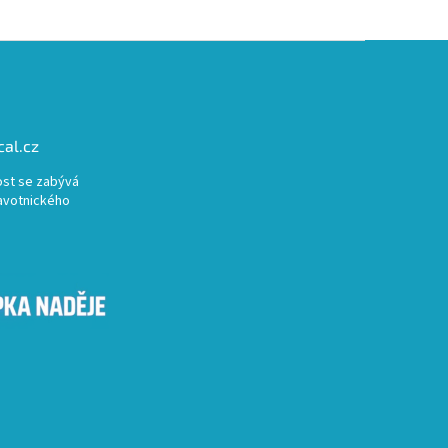
al.cz
st se zabývá
avotnického