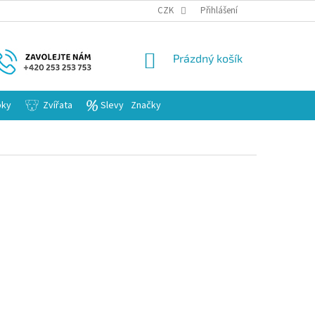
KARIERA
CZK
Přihlášení
NÁKUPNÍ
Prázdný košík
KOŠÍK
bky
Zvířata
Slevy
Značky