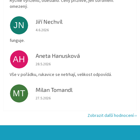
Rychle vyřízeno, odesláno. Ceny příznivé, jen sortiment
omezený.
Jiří Nechvíl
JN
Hodnocení obchodu je 5 z 5 hvězdiček.
4.6.2026
funguje.
Aneta Hanusková
AH
Hodnocení obchodu je 5 z 5 hvězdiček.
28.5.2026
Vše v pořádku, rukavice se netrhají, velikost odpovídá.
Milan Tomandl
MT
Hodnocení obchodu je 5 z 5 hvězdiček.
27.5.2026
Zobrazit další hodnocení
Z
á