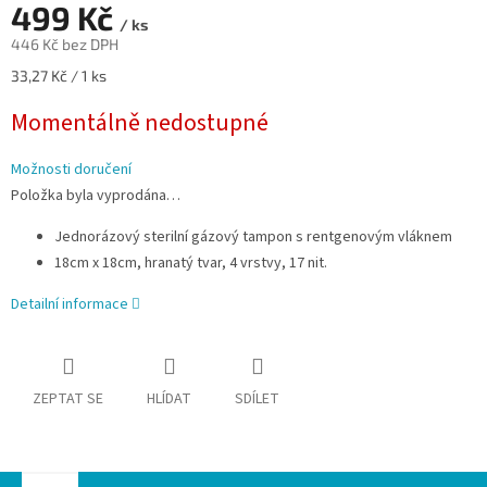
499 Kč
/ ks
446 Kč bez DPH
Měrná
33,27 Kč / 1 ks
cena:
Momentálně nedostupné
Možnosti doručení
Položka byla vyprodána…
Jednorázový sterilní gázový tampon s rentgenovým vláknem
18cm x 18cm, hranatý tvar, 4 vrstvy, 17 nit.
Detailní informace
ZEPTAT SE
HLÍDAT
SDÍLET