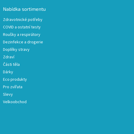
p
a
Nabídka sortimentu
t
Zdravotnické potřeby
í
COVID a ostatní testy
Roušky a respirátory
Dezinfekce a drogerie
Doplňky stravy
Zdraví
Části těla
Dárky
Eco produkty
Pro zvířata
Slevy
Velkoobchod