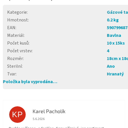
Kategorie
:
Gázové t
Hmotnost
:
0.2 kg
EAN
:
590799687
Materiál
:
Bavlna
Počet kusů
:
10 x 15ks
Počet vrstev
:
4
Rozměr
:
18cm x 18
Sterilní
:
Ano
Tvar
:
Hranatý
Položka byla vyprodána…
Karel Pacholík
KP
Hodnocení obchodu je 4 z 5 hvězdiček.
5.6.2026