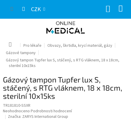
Přejít
NÁKUP
na
CZK
obsah
KOŠÍK
Domů
Pro lékaře
Obvazy, škrtidla, krycí materiál, gázy
Gázové tampony
Gázový tampon Tupfer lux S, stáčený, s RTG vláknem, 18 x 18cm,
sterilní 10x15ks
Gázový tampon Tupfer lux S,
stáčený, s RTG vláknem, 18 x 18cm,
sterilní 10x15ks
TR181810-SSXR
Průměrné
Neohodnoceno
Podrobnosti hodnocení
hodnocení
Značka:
ZARYS International Group
produktu
je