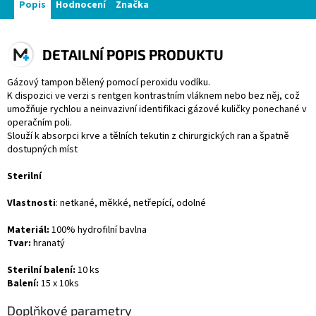
Popis
Hodnocení
Značka
DETAILNÍ POPIS PRODUKTU
Gázový tampon bělený pomocí peroxidu vodíku.
K dispozici ve verzi s rentgen kontrastním vláknem nebo bez něj, což
umožňuje rychlou a neinvazivní identifikaci gázové kuličky ponechané v
operačním poli.
Slouží k absorpci krve a tělních tekutin z chirurgických ran a špatně
dostupných míst
Sterilní
Vlastnosti
: netkané, měkké, netřepící, odolné
Materiál:
100% hydrofilní bavlna
Tvar:
hranatý
Sterilní balení:
10 ks
Balení:
15 x 10ks
Doplňkové parametry