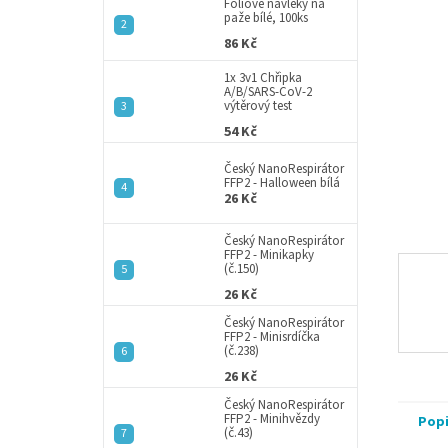
a
Fóliové návleky na
hvězdič
paže bílé, 100ks
n
86 Kč
e
l
1x 3v1 Chřipka
A/B/SARS-CoV-2
výtěrový test
54 Kč
Český NanoRespirátor
FFP2 - Halloween bílá
26 Kč
Český NanoRespirátor
FFP2 - Minikapky
(č.150)
26 Kč
Český NanoRespirátor
FFP2 - Minisrdíčka
(č.238)
26 Kč
Český NanoRespirátor
FFP2 - Minihvězdy
Pop
(č.43)