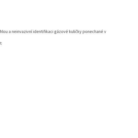
lou a neinvazivní identifikaci gázové kuličky ponechané v
t