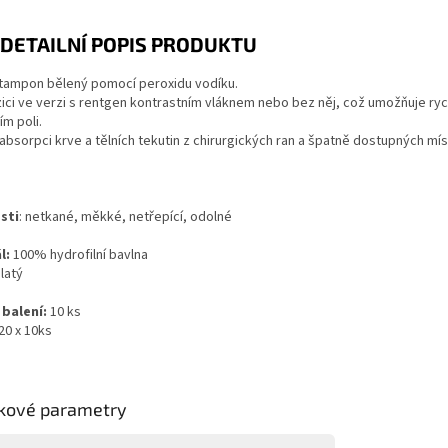
DETAILNÍ POPIS PRODUKTU
tampon bělený pomocí peroxidu vodíku.
ici ve verzi s rentgen kontrastním vláknem nebo bez něj, což umožňuje rych
m poli.
 absorpci krve a tělních tekutin z chirurgických ran a špatně dostupných mís
sti
: netkané, měkké, netřepící, odolné
l:
100% hydrofilní bavlna
latý
 balení:
10 ks
20 x 10ks
kové parametry