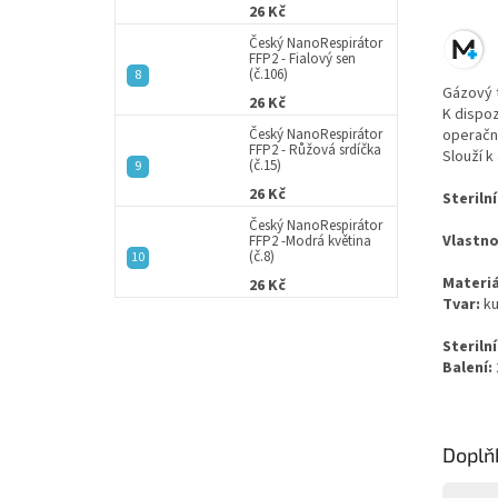
26 Kč
Český NanoRespirátor
FFP2 - Fialový sen
(č.106)
Gázový 
26 Kč
K dispoz
operační
Český NanoRespirátor
FFP2 - Růžová srdíčka
Slouží k
(č.15)
26 Kč
Sterilní
Český NanoRespirátor
Vlastno
FFP2 -Modrá květina
(č.8)
Materiá
26 Kč
Tvar:
ku
Sterilní
Balení:
Doplň