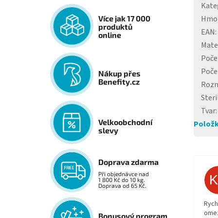
Kate
Hmo
Více jak 17 000
produktů
EAN
:
online
Mate
Poče
Poče
Nákup přes
Benefity.cz
Roz
Steri
Tvar
:
Velkoobchodní
Položk
slevy
Doprava zdarma
Při objednávce nad
1 800 Kč do 10 kg.
Doprava od 65 Kč.
Rych
ome
Bonusový program