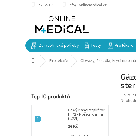
Přejít
253 253 753
info@onlinemedical.cz
na
obsah
Zdravotnické potřeby
Testy
Pro lékaře
Domů
Pro lékaře
Obvazy, škrtidla, krycí materiá
P
Gázo
o
s
ster
t
TK1515
Top 10 produktů
r
Průměr
Neohod
a
hodnoce
n
Český NanoRespirátor
produkt
FFP2 - Mořská krajina
n
je
(č.221)
í
0,0
26 Kč
z
p
5