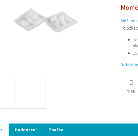
ek.
Momen
Možnosti
Položka 
Je
vl
15
Detailní 
TISK
is
Hodnocení
Značka