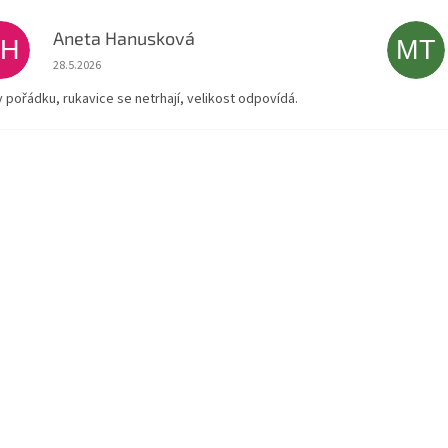
Aneta Hanusková
AH
MT
Hodnocení obchodu je 5 z 5 hvězdiček.
28.5.2026
v pořádku, rukavice se netrhají, velikost odpovídá.