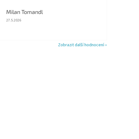
Milan Tomandl
Hodnocení obchodu je 5 z 5 hvězdiček.
27.5.2026
Zobrazit další hodnocení