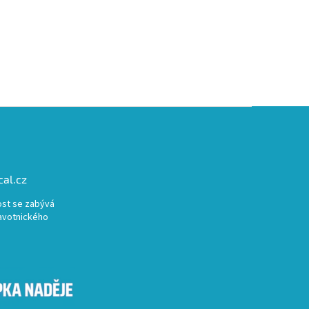
al.cz
st se zabývá
avotnického