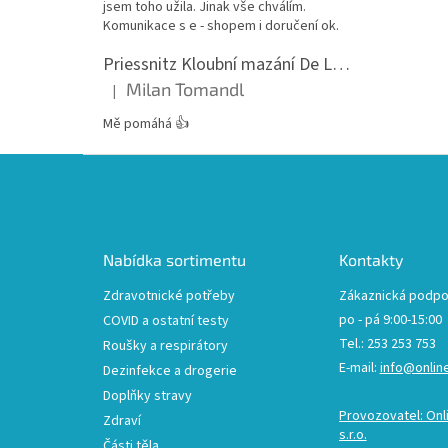
jsem toho užila. Jinak vše chválím.
Komunikace s e - shopem i doručení ok.
Priessnitz Kloubní mazání De Luxe, 200ml
Milan Tomandl
|
Hodnocení produktu je 5 z 5 hvězdiček.
Mě pomáhá 👍
Z
á
p
a
t
Nabídka sortimentu
Kontakty
í
Zdravotnické potřeby
Zákaznická podpo
po - pá 9:00-15:00
COVID a ostatní testy
Tel.: 253 253 753
Roušky a respirátory
E-mail:
info@onlin
Dezinfekce a drogerie
Doplňky stravy
Provozovatel: Onl
Zdraví
s.r.o.
Části těla