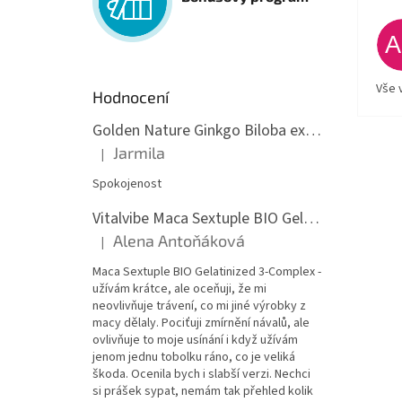
Vše 
Hodnocení
Golden Nature Ginkgo Biloba extrakt 50:1 60mg, 100 kapslí
Jarmila
|
Hodnocení produktu je 5 z 5 hvězdiček.
Spokojenost
Vitalvibe Maca Sextuple BIO Gelatinized 3-Complex, 60 kapslí
Alena Antoňáková
|
Hodnocení produktu je 5 z 5 hvězdiček.
Maca Sextuple BIO Gelatinized 3-Complex -
užívám krátce, ale oceňuji, že mi
neovlivňuje trávení, co mi jiné výrobky z
macy dělaly. Pociťuji zmírnění návalů, ale
ovlivňuje to moje usínání i když užívám
jenom jednu tobolku ráno, co je veliká
škoda. Ocenila bych i slabší verzi. Nechci
si prášek sypat, nemám tak přehled kolik