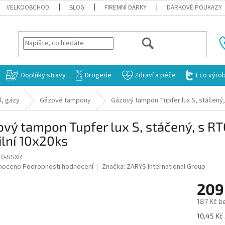
VELKOOBCHOD
BLOG
FIREMNÍ DÁRKY
DÁRKOVÉ POUKAZY
HLEDAT
Doplňky stravy
Drogerie
Zdraví a péče
Eco výro
l, gázy
Gázové tampony
Gázový tampon Tupfer lux S, stáčený,
vý tampon Tupfer lux S, stáčený, s R
ilní 10x20ks
10-SSXR
né
noceno
Podrobnosti hodnocení
Značka:
ZARYS International Group
ní
209
u
187 Kč b
Měrná
10,45 Kč 
cena: