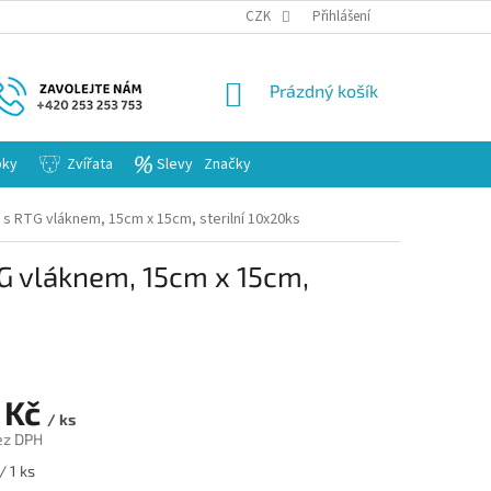
KARIERA
CZK
Přihlášení
NÁKUPNÍ
Prázdný košík
KOŠÍK
bky
Zvířata
Slevy
Značky
 s RTG vláknem, 15cm x 15cm, sterilní 10x20ks
TG vláknem, 15cm x 15cm,
 Kč
/ ks
ez DPH
/ 1 ks