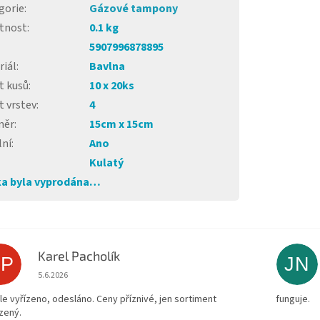
gorie
:
Gázové tampony
tnost
:
0.1 kg
5907996878895
riál
:
Bavlna
t kusů
:
10 x 20ks
t vrstev
:
4
měr
:
15cm x 15cm
lní
:
Ano
Kulatý
a byla vyprodána…
Karel Pacholík
KP
JN
Hodnocení obchodu je 4 z 5 hvězdiček.
5.6.2026
le vyřízeno, odesláno. Ceny příznivé, jen sortiment
funguje.
zený.