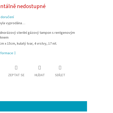
tálně nedostupné
 doručení
byla vyprodána…
dnorázový sterilní gázový tampon s rentgenovým
áknem
cm x 15cm, kulatý tvar, 4 vrstvy, 17 nit.
informace
ZEPTAT SE
HLÍDAT
SDÍLET