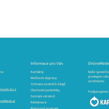
Informace pro Vás
OnlineMedic
ra:
Kontakty
Naše společno
prodejem zdr
Možnosti dopravy
sortimentu.
Ochrana osobních údajů
emedical.cz
Obchodní podmínky
Podporujeme:
Seznam výrobců
ineMedical
Reklamace
Bonusový program