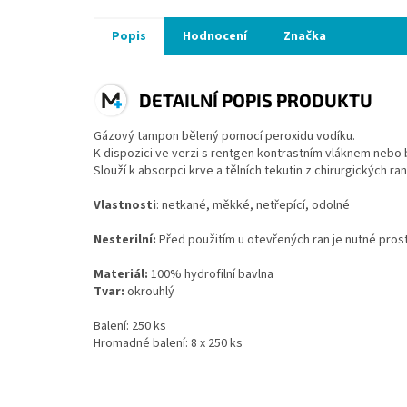
Popis
Hodnocení
Značka
DETAILNÍ POPIS PRODUKTU
Gázový tampon bělený pomocí peroxidu vodíku.
K dispozici ve verzi s rentgen kontrastním vláknem nebo b
Slouží k absorpci krve a tělních tekutin z chirurgických r
Vlastnosti
: netkané, měkké, netřepící, odolné
Nesterilní:
Před použitím u otevřených ran je nutné prostř
Materiál:
100% hydrofilní bavlna
Tvar:
okrouhlý
Balení: 250 ks
Hromadné balení: 8 x 250 ks