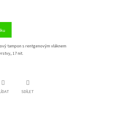
íku
ázový tampon s rentgenovým vláknem
rstvy, 17 nit.
LÍDAT
SDÍLET