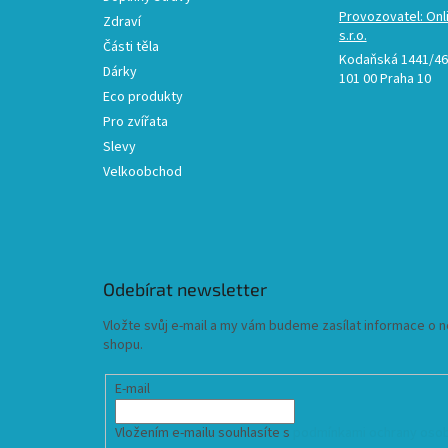
Provozovatel: Onl
Zdraví
s.r.o.
Části těla
Kodaňská 1441/46,
Dárky
101 00 Praha 10
Eco produkty
Pro zvířata
Slevy
Velkoobchod
Odebírat newsletter
Vložte svůj e-mail a my vám budeme zasílat informace o
shopu.
E-mail
Vložením e-mailu souhlasíte s
podmínkami ochrany osob