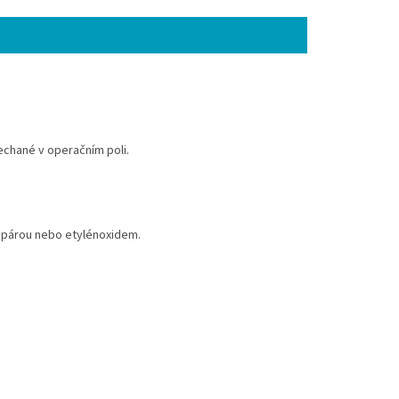
echané v operačním poli.
at párou nebo etylénoxidem.