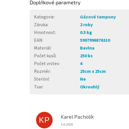
Doplňkové parametry
Kategorie
:
Gázové tampony
Záruka
:
2 roky
Hmotnost
:
0.5 kg
EAN
:
5907996876310
Materiál
:
Bavlna
Počet kusů
:
250 ks
Počet vrstev
:
4
Rozměr
:
25cm x 25cm
Sterilní
:
Ne
Tvar
:
Okrouhlý
Karel Pacholík
KP
Hodnocení obchodu je 4 z 5 hvězdiček.
5.6.2026