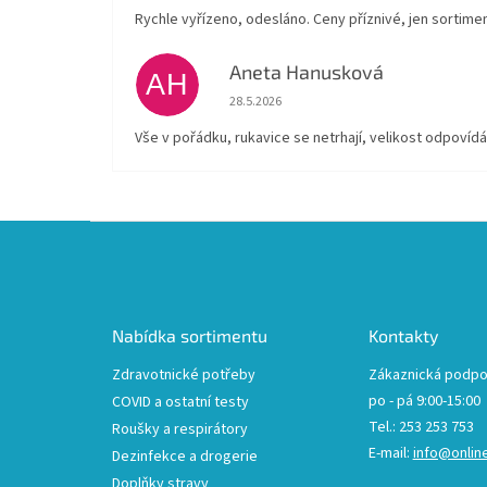
Rychle vyřízeno, odesláno. Ceny příznivé, jen sortim
Aneta Hanusková
AH
Hodnocení obchodu je 5 z 5 hvězdiček.
28.5.2026
Vše v pořádku, rukavice se netrhají, velikost odpovídá
Z
á
p
a
t
Nabídka sortimentu
Kontakty
í
Zdravotnické potřeby
Zákaznická podpo
po - pá 9:00-15:00
COVID a ostatní testy
Tel.: 253 253 753
Roušky a respirátory
E-mail:
info@onlin
Dezinfekce a drogerie
Doplňky stravy