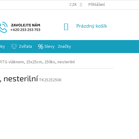
KARIERA
CZK
Přihlášení
NÁKUPNÍ
Prázdný košík
KOŠÍK
bky
Zvířata
Slevy
Značky
RTG vláknem, 25x25cm, 250ks, nesterilní
nesterilní
TK2525250X