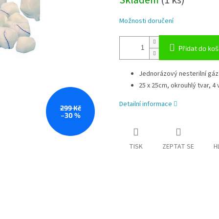
Skladem
(1 ks)
Možnosti doručení
Přidat do koš
Jednorázový nesterilní g
25 x 25cm, okrouhlý tvar, 4 v
Detailní informace
299 Kč
–30 %
TISK
ZEPTAT SE
H