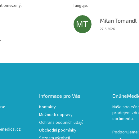
ent omezený.
funguje.
Milan Tomandl
MT
Hodnocení obchodu je
27.5.2026
.
Informace pro Vás
OnlineMedic
ra:
Kontakty
Naše společno
prodejem zdr
Možnosti dopravy
sortimentu.
Ochrana osobních údajů
emedical.cz
Obchodní podmínky
Podporujeme:
Seznam výrobců