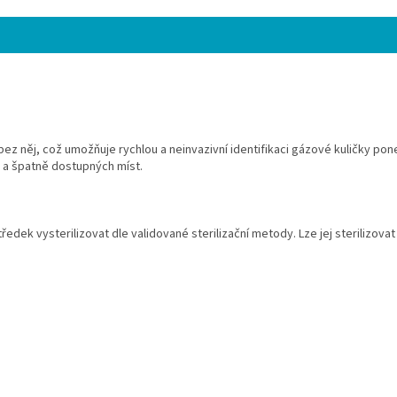
ez něj, což umožňuje rychlou a neinvazivní identifikaci gázové kuličky pon
an a špatně dostupných míst.
edek vysterilizovat dle validované sterilizační metody. Lze jej sterilizov