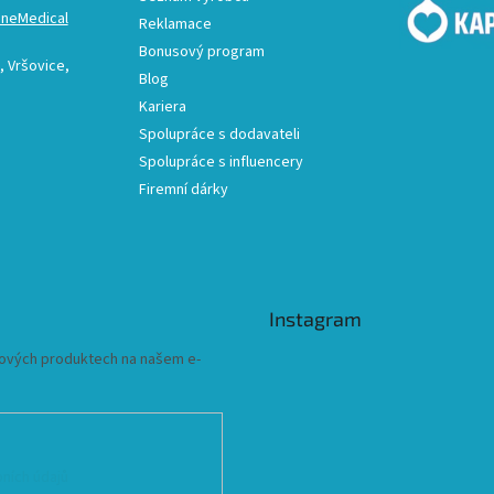
ineMedical
Reklamace
Bonusový program
 Vršovice,
Blog
Kariera
Spolupráce s dodavateli
Spolupráce s influencery
Firemní dárky
Instagram
 nových produktech na našem e-
ních údajů