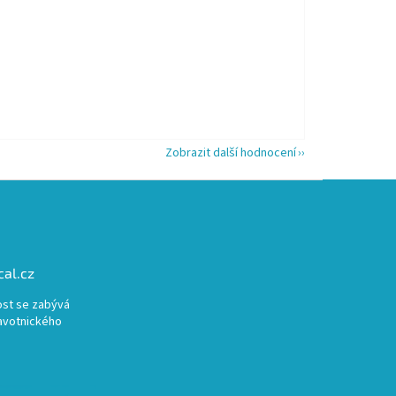
 5 z 5 hvězdiček.
Zobrazit další hodnocení
al.cz
st se zabývá
avotnického