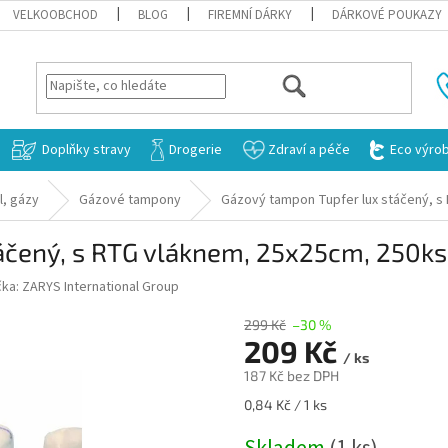
VELKOOBCHOD
BLOG
FIREMNÍ DÁRKY
DÁRKOVÉ POUKAZY
HLEDAT
Doplňky stravy
Drogerie
Zdraví a péče
Eco výro
l, gázy
Gázové tampony
Gázový tampon Tupfer lux stáčený, s 
čený, s RTG vláknem, 25x25cm, 250ks, 
čka:
ZARYS International Group
299 Kč
–30 %
209 Kč
/ ks
187 Kč bez DPH
Měrná
0,84 Kč / 1 ks
cena: