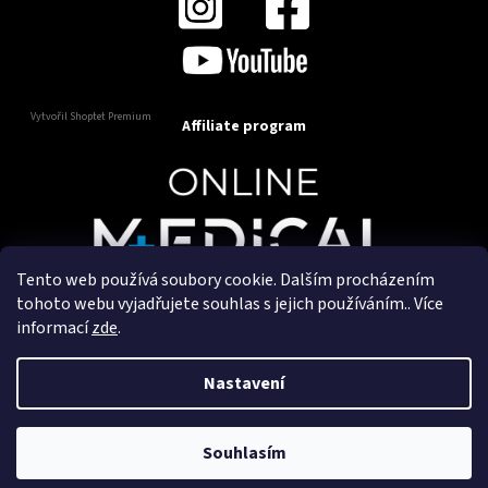
Vytvořil Shoptet Premium
Affiliate program
Tento web používá soubory cookie. Dalším procházením
Copyright 2025
OnlineMedical.cz
. Všechna práva
tohoto webu vyjadřujete souhlas s jejich používáním.. Více
vyhrazena.
informací
zde
.
Vytvořil a marketingově zajišťuje
HyperGroup.cz
Nastavení
Souhlasím