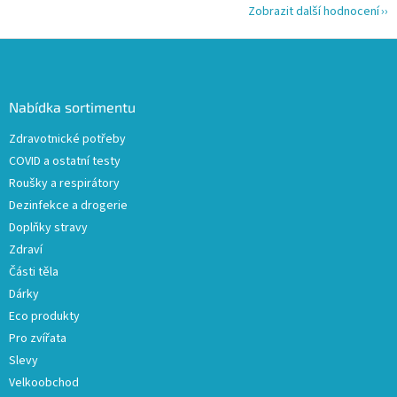
Zobrazit další hodnocení
Z
á
p
a
Nabídka sortimentu
t
Zdravotnické potřeby
í
COVID a ostatní testy
Roušky a respirátory
Dezinfekce a drogerie
Doplňky stravy
Zdraví
Části těla
Dárky
Eco produkty
Pro zvířata
Slevy
Velkoobchod