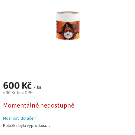
hvězdiček.
600 Kč
/ ks
496 Kč bez DPH
Měrná
Momentálně nedostupné
cena:
Možnosti doručení
Položka byla vyprodána…