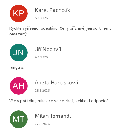
Karel Pacholík
KP
Hodnocení obchodu je 4 z 5 hvězdiček.
5.6.2026
Rychle vyřízeno, odesláno. Ceny příznivé, jen sortiment
omezený.
Jiří Nechvíl
JN
Hodnocení obchodu je 5 z 5 hvězdiček.
4.6.2026
funguje.
Aneta Hanusková
AH
Hodnocení obchodu je 5 z 5 hvězdiček.
28.5.2026
Vše v pořádku, rukavice se netrhají, velikost odpovídá.
Milan Tomandl
MT
Hodnocení obchodu je 5 z 5 hvězdiček.
27.5.2026