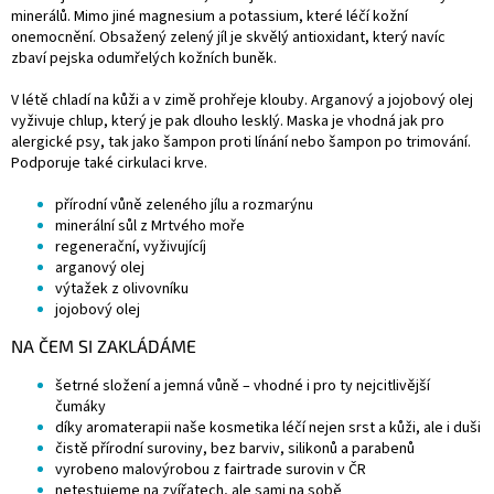
minerálů. Mimo jiné magnesium a potassium, které léčí kožní
onemocnění. Obsažený zelený jíl je skvělý antioxidant, který navíc
zbaví pejska odumřelých kožních buněk.
V létě chladí na kůži a v zimě prohřeje klouby. Arganový a jojobový olej
vyživuje chlup, který je pak dlouho lesklý. Maska je vhodná jak pro
alergické psy, tak jako šampon proti línání nebo šampon po trimování.
Podporuje také cirkulaci krve.
přírodní vůně zeleného jílu a rozmarýnu
minerální sůl z Mrtvého moře
regenerační, vyživující
j
arganový olej
výtažek z olivovníku
jojobový olej
NA ČEM SI ZAKLÁDÁME
šetrné složení a jemná vůně – vhodné i pro ty nejcitlivější
čumáky
díky aromaterapii naše kosmetika léčí nejen srst a kůži, ale i duši
čistě přírodní suroviny, bez barviv, silikonů a parabenů
vyrobeno malovýrobou z fairtrade surovin v ČR
netestujeme na zvířatech, ale sami na sobě