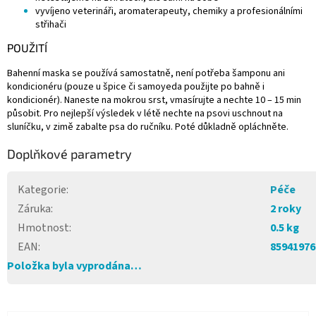
vyvíjeno veterináři, aromaterapeuty, chemiky a profesionálními
střihači
POUŽITÍ
Bahenní maska se používá samostatně, není potřeba šamponu ani
kondicionéru (pouze u špice či samoyeda použijte po bahně i
kondicionér). Naneste na mokrou srst, vmasírujte a nechte 10 – 15 min
působit. Pro nejlepší výsledek v létě nechte na psovi uschnout na
sluníčku, v zimě zabalte psa do ručníku. Poté důkladně opláchněte.
Doplňkové parametry
Kategorie
:
Péče
Záruka
:
2 roky
Hmotnost
:
0.5 kg
EAN
:
85941976
Položka byla vyprodána…