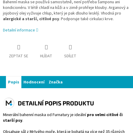
Bahenní maska se používá samostatně, není potřeba šamponu ani
kondicionéru.
V létě chladí na kůži a v zimě prohřeje klouby. Arganový a
jojobový olej vyživuje chlup, který je pak dlouho lesklý. Vhodná pro
alergické a starší, citlivé psy
. Podporuje také cirkulaci krve.
Detailní informace
ZEPTAT SE
HLÍDAT
SDÍLET
Popis
Hodnocení
Značka
DETAILNÍ POPIS PRODUKTU
Minerální bahenní maska od Furnatury je ideální
pro velmi citlivé či
starší psy
.
Obsahuje sůl z Mrtvého moře, která je bohatá na více než 35 různých