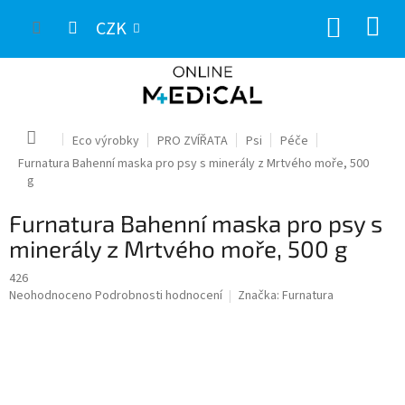
Přejít
NÁKUP
na
CZK
obsah
KOŠÍK
Domů
Eco výrobky
PRO ZVÍŘATA
Psi
Péče
Furnatura Bahenní maska pro psy s minerály z Mrtvého moře, 500
g
Furnatura Bahenní maska pro psy s
minerály z Mrtvého moře, 500 g
426
Průměrné
Neohodnoceno
Podrobnosti hodnocení
Značka:
Furnatura
hodnocení
produktu
je
0,0
z
5