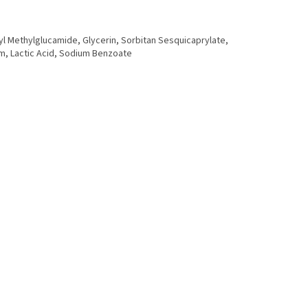
 Methylglucamide, Glycerin, Sorbitan Sesquicaprylate,
um, Lactic Acid, Sodium Benzoate