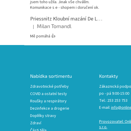
jsem toho užila. Jinak vše chválím.
Komunikace s e - shopem i doručení ok.
Priessnitz Kloubní mazání De Luxe, 200ml
Milan Tomandl
|
Hodnocení produktu je 5 z 5 hvězdiček.
Mě pomáhá 👍
Z
á
p
a
t
Nabídka sortimentu
Kontakty
í
Zdravotnické potřeby
Zákaznická podpo
po - pá 9:00-15:00
COVID a ostatní testy
Tel.: 253 253 753
Roušky a respirátory
E-mail:
info@onlin
Dezinfekce a drogerie
Doplňky stravy
Provozovatel: Onl
Zdraví
s.r.o.
Části těla