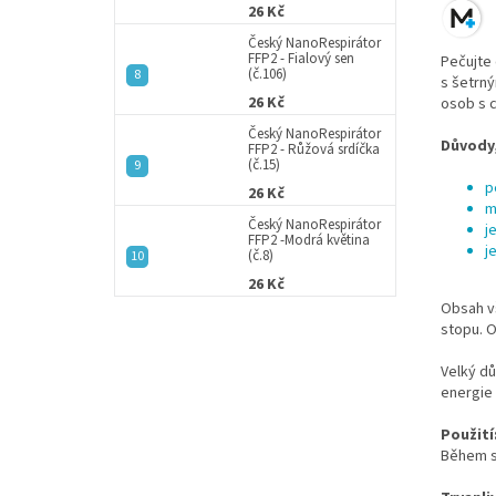
26 Kč
Český NanoRespirátor
FFP2 - Fialový sen
Pečujte 
(č.106)
s šetrný
26 Kč
osob s c
Český NanoRespirátor
Důvody,
FFP2 - Růžová srdíčka
(č.15)
p
26 Kč
m
Český NanoRespirátor
j
FFP2 -Modrá květina
j
(č.8)
26 Kč
Obsah vš
stopu. 
Velký dů
energie 
Použití
Během s