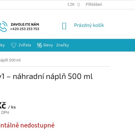
KARIERA
CZK
Přihlášení
NÁKUPNÍ
Prázdný košík
KOŠÍK
bky
Zvířata
Slevy
Značky
áplň 500 ml
1 – náhradní náplň 500 ml
Kč
/ ks
z DPH
tálně nedostupné