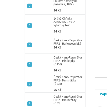
a
Fóliové návleky na
paže bílé, 100ks
n
86 Kč
e
l
1x 3v1 Chřipka
A/B/SARS-CoV-2
výtěrový test
54 Kč
Český NanoRespirátor
FFP2 - Halloween bílá
26 Kč
Český NanoRespirátor
FFP2 - Minikapky
(č.150)
26 Kč
Český NanoRespirátor
FFP2 - Minisrdíčka
(č.238)
26 Kč
Pop
Český NanoRespirátor
FFP2 - Minihvězdy
(č.43)