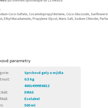
vost:
po otevření spotřebujte do 12 měsíců
:
odium Coco-Sulfate, Cocamidopropyl Betaine, Coco-Glucoside, Sunfloweroyl
l, Ethyl Macadamiate, Propylene Glycol, Maris Salt, Sodium Chloride, Parf
kové parametry
gorie
:
Sprchové gely a mýdla
tnost
:
0.5 kg
4001499956812
tikát
:
EMAS
fikát
:
Ecolabel
em
:
500 ml