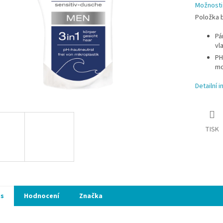
Možnosti
Položka 
Pá
vl
PH
mo
Detailní 
TISK
is
Hodnocení
Značka