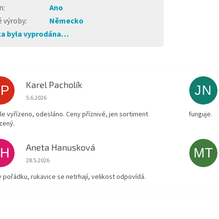
n
:
Ano
 výroby
:
Německo
a byla vyprodána…
Karel Pacholík
KP
JN
Hodnocení obchodu je 4 z 5 hvězdiček.
5.6.2026
le vyřízeno, odesláno. Ceny příznivé, jen sortiment
funguje.
zený.
Aneta Hanusková
AH
MT
Hodnocení obchodu je 5 z 5 hvězdiček.
28.5.2026
v pořádku, rukavice se netrhají, velikost odpovídá.