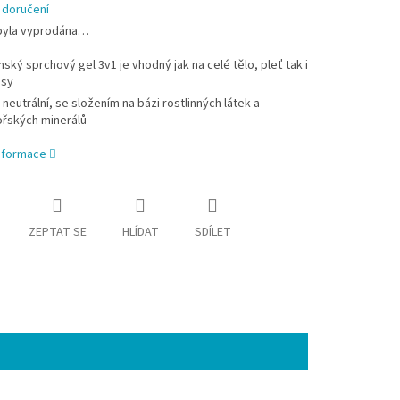
 doručení
byla vyprodána…
nský sprchový gel 3v1 je vhodný jak na celé tělo, pleť tak i
asy
 neutrální, se složením na bázi rostlinných látek a
řských minerálů
informace
ZEPTAT SE
HLÍDAT
SDÍLET