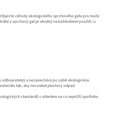
ku. Objevte výhody ekologického sprchového gelu pro muže
rální a sprchový gel je vhodný na každodenní použití i u
cky odbouratelný a nezanechává po sobě ekologickou
teriálu tak, aby nevznikal plastový odpad.
ekologických standardů s ohledem na co nejnižší spotřebu