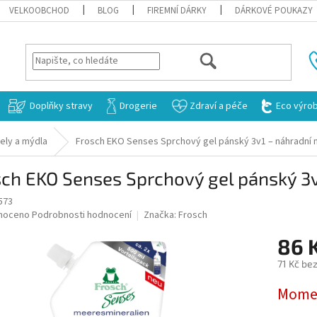
VELKOOBCHOD
BLOG
FIREMNÍ DÁRKY
DÁRKOVÉ POUKAZY
HLEDAT
Doplňky stravy
Drogerie
Zdraví a péče
Eco výro
ely a mýdla
Frosch EKO Senses Sprchový gel pánský 3v1 – náhradní n
ch EKO Senses Sprchový gel pánský 3v
573
né
noceno
Podrobnosti hodnocení
Značka:
Frosch
ní
86 
u
71 Kč be
Měrná
Momen
cena:
ek.