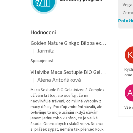
Vega
Země
Položk
Hodnocení
Golden Nature Ginkgo Biloba extrakt 50:1 60mg, 100 kapslí
Jarmila
|
Hodnocení produktu je 5 z 5 hvězdiček.
Spokojenost
Rych
Vitalvibe Maca Sextuple BIO Gelatinized 3-Complex, 60 kapslí
ome
Alena Antoňáková
|
Hodnocení produktu je 5 z 5 hvězdiček.
Maca Sextuple BIO Gelatinized 3-Complex -
užívám krátce, ale oceňuji, že mi
neovlivňuje trávení, co mi jiné výrobky z
macy dělaly. Pociťuji zmírnění návalů, ale
Vše 
ovlivňuje to moje usínání i když užívám
jenom jednu tobolku ráno, co je veliká
škoda. Ocenila bych i slabší verzi. Nechci
si prášek sypat, nemám tak přehled kolik