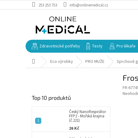
Přejít
253 253 753
info@onlinemedical.cz
na
obsah
Zdravotnické potřeby
Testy
Pro lékaře
Domů
Eco výrobky
PRO MUŽE
Sprchové g
P
Fros
o
s
FR-6774
t
Průměr
Neohod
Top 10 produktů
r
hodnoce
a
produkt
je
n
Český NanoRespirátor
FFP2 - Mořská krajina
0,0
n
(č.221)
z
í
26 Kč
5
p
hvězdič