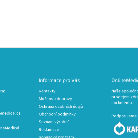
Informace pro Vás
OnlineMedic
ra:
Kontakty
Naše společno
prodejem zdr
Možnosti dopravy
sortimentu.
Ochrana osobních údajů
emedical.cz
Obchodní podmínky
Podporujeme:
Seznam výrobců
ineMedical
Reklamace
Bonusový program