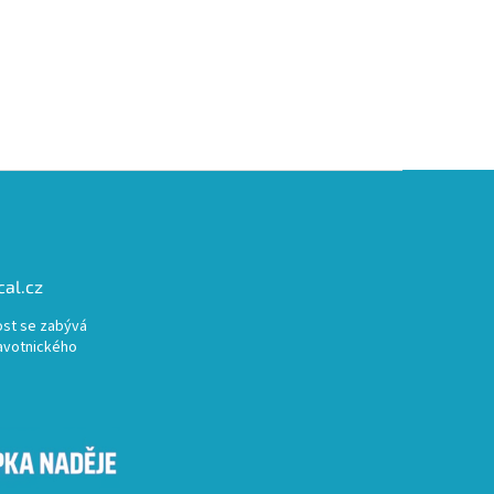
al.cz
st se zabývá
avotnického