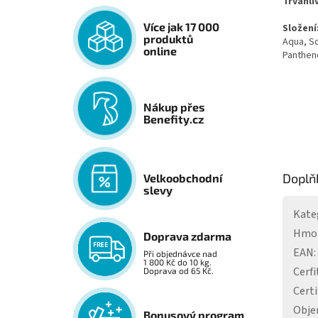
Trvanli
Více jak 17 000
Složení
produktů
Aqua, S
online
Pantheno
Nákup přes
Benefity.cz
Doplň
Velkoobchodní
slevy
Kate
Hmo
Doprava zdarma
EAN
:
Při objednávce nad
1 800 Kč do 10 kg.
Cerfi
Doprava od 65 Kč.
Certi
Obj
Bonusový program