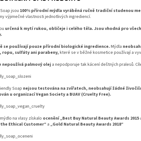
y Soap jsou
100% přírodní mýdla vyráběná ručně tradiční studenou m
y výjimečné vlastnosti jednotlivých ingrediencí.
sou
určená k mytí rukou, obličeje i celého těla. Jsou vhodná pro všech
.
ě se používají pouze přírodní biologické ingredience.
Mýdla
neobsahu
, ropu, sulfáty ani parabeny,
které se v běžné kosmetice používají a vyv
 nepoužívá palmový olej
a nepodporuje tak kácení deštných pralesů. Cí
riendly Soap
nejsou testována na zvířatech, neobsahují žádné živočiš
ován u organizací Vegan Society a BUAV (Cruelty Free).
 mýdlo na vlasy získalo
ocenění „Best Buy Natural Beauty Awards 2015 a
 the Ethical Customer“
a
„Gold Natural Beauty Awards 2018“