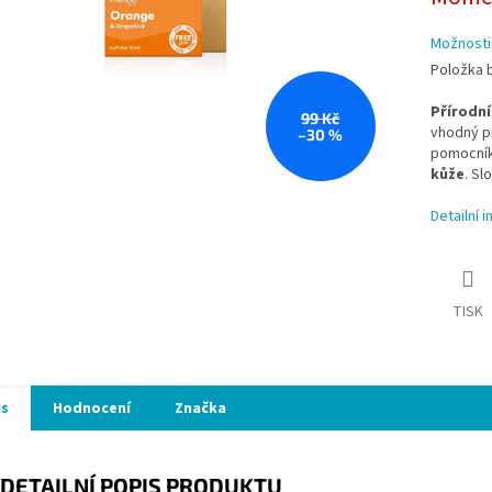
Možnosti
Položka 
Přírodní
99 Kč
vhodný p
–30 %
pomocník
kůže
. Sl
Detailní 
TISK
is
Hodnocení
Značka
DETAILNÍ POPIS PRODUKTU