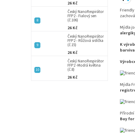
26 Kč
Friendl
Český NanoRespirátor
zachován
FFP2 - Fialový sen
(č.106)
Mýdla j
26 Kč
alergiky
Český NanoRespirátor
FFP2 - Růžová srdíčka
K výrob
(č.15)
barviva
26 Kč
Český NanoRespirátor
Výrobce
FFP2 -Modrá květina
(č.8)
26 Kč
Mýdla F
registr
Přírodní
Buy for