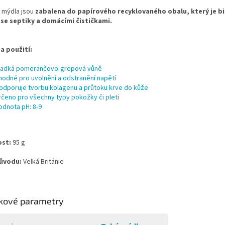
 mýdla jsou
zabalena do papírového recyklovaného obalu, který je bio
 se septiky a domácími čističkami.
a použití:
ladká pomerančovo-grepová vůně
hodné pro uvolnění a odstranění napětí
odporuje tvorbu kolagenu a průtoku krve do kůže
rčeno pro všechny typy pokožky či pleti
odnota pH: 8-9
st:
95 g
ůvodu:
Velká Británie
kové parametry