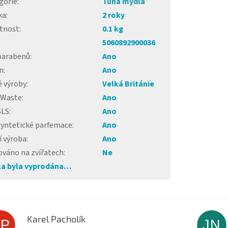
gorie
:
Tuhá mýdla
ka
:
2 roky
tnost
:
0.1 kg
5060892900036
parabenů
:
Ano
n
:
Ano
 výroby
:
Velká Británie
 Waste
:
Ano
SLS
:
Ano
syntetické parfemace
:
Ano
í výroba
:
Ano
ováno na zvířatech
:
Ne
a byla vyprodána…
Karel Pacholík
KP
JN