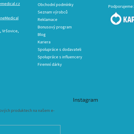
emedical.cz
Obchodní podmínky
Podporujeme:
Seznam výrobců
ineMedical
Reklamace
Bonusový program
 Vršovice,
Blog
Kariera
Spolupráce s dodavateli
Spolupráce s influencery
Firemní dárky
Instagram
 nových produktech na našem e-