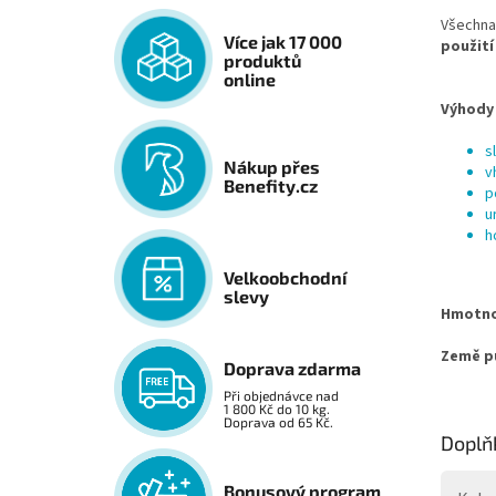
Všechna
Více jak 17 000
použití
produktů
online
Výhody 
s
Nákup přes
v
Benefity.cz
p
u
h
Velkoobchodní
slevy
Hmotno
Země p
Doprava zdarma
Při objednávce nad
1 800 Kč do 10 kg.
Doprava od 65 Kč.
Doplň
Bonusový program