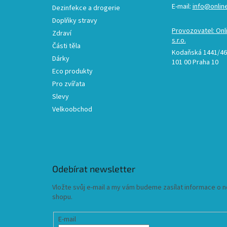
E-mail:
info@onlin
Dezinfekce a drogerie
Doplňky stravy
Provozovatel: Onl
Zdraví
s.r.o.
Části těla
Kodaňská 1441/46,
Dárky
101 00 Praha 10
Eco produkty
Pro zvířata
Slevy
Velkoobchod
Odebírat newsletter
Vložte svůj e-mail a my vám budeme zasílat informace o
shopu.
E-mail