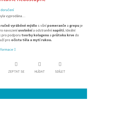
 doručení
byla vyprodána…
ručně vyráběné mýdlo
s vůní
pomeranče
a
grepu
je
ro navození
uvolnění
a odstranění
napětí.
Ideální
 pro podporu
tvorby kolagenu
a
průtoku krve
do
ouží pro
očistu těla a mytí rukou.
informace
ZEPTAT SE
HLÍDAT
SDÍLET