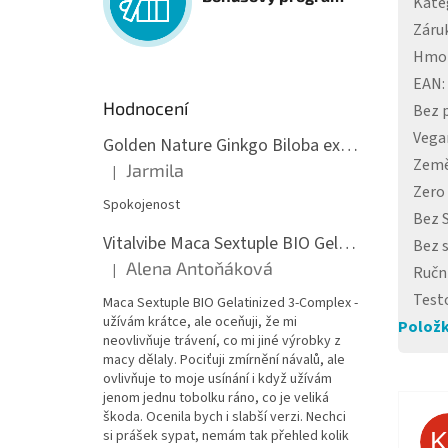
Kate
Záru
Hmo
EAN
:
Hodnocení
Bez 
Vega
Golden Nature Ginkgo Biloba extrakt 50:1 60mg, 100 kapslí
Země
Jarmila
|
Hodnocení produktu je 5 z 5 hvězdiček.
Zero
Spokojenost
Bez 
Vitalvibe Maca Sextuple BIO Gelatinized 3-Complex, 60 kapslí
Bez 
Alena Antoňáková
|
Ručn
Hodnocení produktu je 5 z 5 hvězdiček.
Test
Maca Sextuple BIO Gelatinized 3-Complex -
užívám krátce, ale oceňuji, že mi
Položk
neovlivňuje trávení, co mi jiné výrobky z
macy dělaly. Pociťuji zmírnění návalů, ale
ovlivňuje to moje usínání i když užívám
jenom jednu tobolku ráno, co je veliká
škoda. Ocenila bych i slabší verzi. Nechci
si prášek sypat, nemám tak přehled kolik