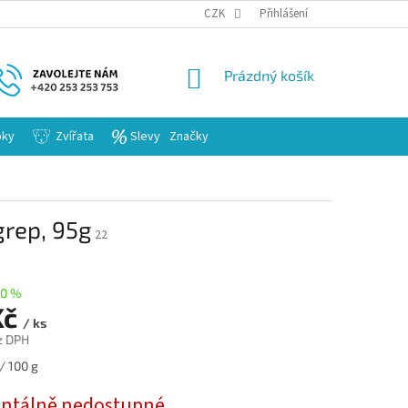
KARIERA
CZK
Přihlášení
NÁKUPNÍ
Prázdný košík
KOŠÍK
bky
Zvířata
Slevy
Značky
grep, 95g
22
0 %
Kč
/ ks
z DPH
/ 100 g
tálně nedostupné