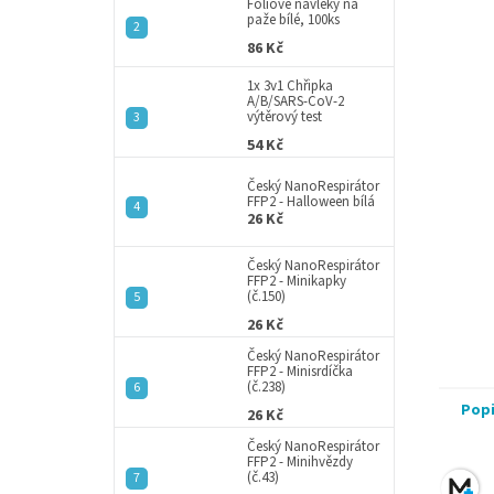
a
Fóliové návleky na
paže bílé, 100ks
n
86 Kč
e
l
1x 3v1 Chřipka
A/B/SARS-CoV-2
výtěrový test
54 Kč
Český NanoRespirátor
FFP2 - Halloween bílá
26 Kč
Český NanoRespirátor
FFP2 - Minikapky
(č.150)
26 Kč
Český NanoRespirátor
FFP2 - Minisrdíčka
(č.238)
Pop
26 Kč
Český NanoRespirátor
FFP2 - Minihvězdy
(č.43)