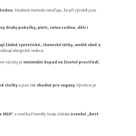
etodou.
Studená metoda zaručuje, že při výrobě jsou
ny druhy pokožky, pleti, celou rodinu, děti i
jí žádné syntetické, chemické látky, umělé vůně a
olávají alergické reakce.
lem výroby je
minimální dopad na životní prostředí.
né složky
a jsou tak
vhodné pro vegany.
Výrobce je
 2019“.
a značka Friendly Soap získala
ocenění „Best