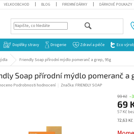
VELKOOBCHOD
BLOG
FIREMNÍ DÁRKY
DÁRKOVÉ POUKAZY
HLEDAT
Doplňky stravy
Drogerie
Zdraví a péče
Eco výro
ýdla
Friendly Soap přírodní mýdlo pomeranč a grep, 95g
ndly Soap přírodní mýdlo pomeranč a 
né
noceno
Podrobnosti hodnocení
Značka:
FRIENDLY SOAP
ní
u
99 Kč
–3
69 
57 Kč be
Měrná
72,63 Kč 
ek.
cena:
Momen