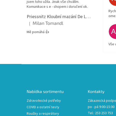
jsem toho užila. Jinak vše chválím.
Komunikace s e - shopem i doručení ok.
Rych
Priessnitz Kloubní mazání De Luxe, 200ml
ome
Milan Tomandl
|
Hodnocení produktu je 5 z 5 hvězdiček.
Mě pomáhá 👍
Vše 
Z
á
p
a
t
Nabídka sortimentu
Kontakty
í
Zdravotnické potřeby
Zákaznická podpo
po - pá 9:00-15:00
COVID a ostatní testy
Tel.: 253 253 753
Roušky a respirátory