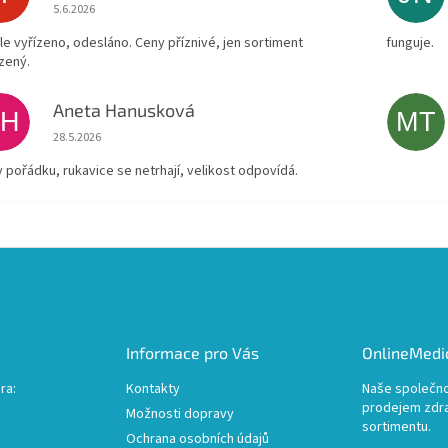
Hodnocení obchodu je 4 z 5 hvězdiček.
5.6.2026
le vyřízeno, odesláno. Ceny příznivé, jen sortiment
funguje.
zený.
Aneta Hanusková
AH
MT
Hodnocení obchodu je 5 z 5 hvězdiček.
28.5.2026
v pořádku, rukavice se netrhají, velikost odpovídá.
Informace pro Vás
OnlineMedic
ra:
Kontakty
Naše společno
prodejem zdr
Možnosti dopravy
sortimentu.
Ochrana osobních údajů