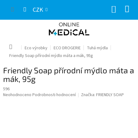
Přejít
NÁKUP
na
CZK
obsah
KOŠÍK
Domů
Eco výrobky
ECO DROGERIE
Tuhá mýdla
Friendly Soap přírodní mýdlo máta a mák, 95g
Friendly Soap přírodní mýdlo máta a
mák, 95g
596
Průměrné
Neohodnoceno
Podrobnosti hodnocení
Značka:
FRIENDLY SOAP
hodnocení
produktu
je
0,0
z
5
hvězdiček.