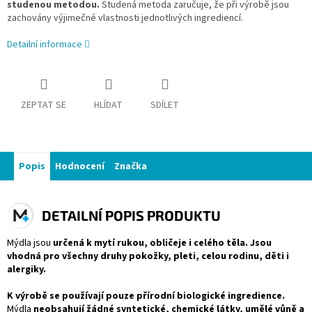
studenou metodou.
Studená metoda zaručuje, že při výrobě jsou
zachovány výjimečné vlastnosti jednotlivých ingrediencí.
Detailní informace
ZEPTAT SE
HLÍDAT
SDÍLET
Popis
Hodnocení
Značka
DETAILNÍ POPIS PRODUKTU
Mýdla jsou
určená k mytí rukou, obličeje i celého těla. Jsou
vhodná pro všechny druhy pokožky, pleti, celou rodinu, děti i
alergiky.
K výrobě se používají pouze přírodní biologické ingredience.
Mýdla
neobsahují žádné syntetické, chemické látky, umělé vůně a