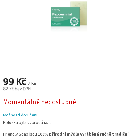
99 Kč
/ ks
82 Kč bez DPH
Měrná
Momentálně nedostupné
cena:
Možnosti doručení
Položka byla vyprodána…
Friendly Soap jsou
100% přírodní mýdla vyráběná ručně tradiční