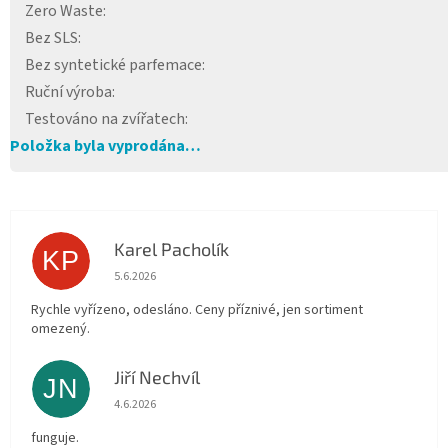
Zero Waste
:
Bez SLS
:
Bez syntetické parfemace
:
Ruční výroba
:
Testováno na zvířatech
:
Položka byla vyprodána…
Karel Pacholík
KP
Hodnocení obchodu je 4 z 5 hvězdiček.
5.6.2026
Rychle vyřízeno, odesláno. Ceny příznivé, jen sortiment
omezený.
Jiří Nechvíl
JN
Hodnocení obchodu je 5 z 5 hvězdiček.
4.6.2026
funguje.