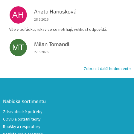
Aneta Hanusková
AH
Hodnocení obchodu je 5 z 5 hvězdiček.
28.5.2026
Vše v pořádku, rukavice se netrhají, velikost odpovídá.
Milan Tomandl
MT
Hodnocení obchodu je 5 z 5 hvězdiček.
27.5.2026
Zobrazit další hodnocení
Z
á
p
a
Nabídka sortimentu
t
Zdravotnické potřeby
í
COVID a ostatní testy
Roušky a respirátory