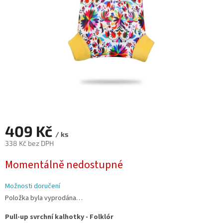
409 Kč
/ ks
338 Kč bez DPH
Měrná
Momentálně nedostupné
cena:
Možnosti doručení
Položka byla vyprodána…
Pull-up svrchní kalhotky - Folklór