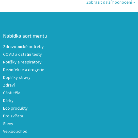
Zobrazit další hodnocení
Z
á
p
a
Nabídka sortimentu
t
Zdravotnické potřeby
í
COVID a ostatní testy
Roušky a respirátory
Dezinfekce a drogerie
Doplňky stravy
Zdraví
Části těla
Dárky
Eco produkty
Pro zvířata
Slevy
Velkoobchod