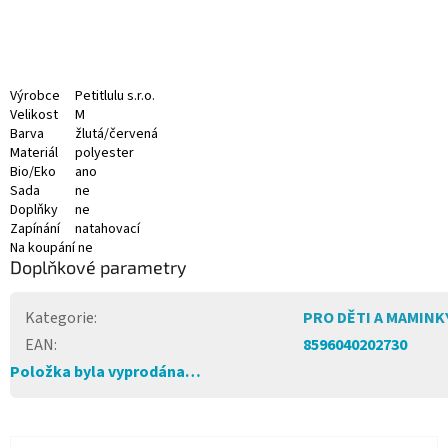
Výrobce
Petitlulu s.r.o.
Velikost
M
Barva
žlutá/červená
Materiál
polyester
Bio/Eko
ano
Sada
ne
Doplňky
ne
Zapínání
natahovací
Na koupání
ne
Doplňkové parametry
Kategorie
:
PRO DĚTI A MAMINK
EAN
:
8596040202730
Položka byla vyprodána…