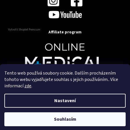
Vytvořil Shoptet Premium
Affiliate program
Tento web používá soubory cookie. Dalším procházením
Copyright 2025
OnlineMedical.cz
. Všechna práva
tohoto webu vyjadřujete souhlas s jejich používáním.. Více
vyhrazena.
informací
zde
.
Vytvořil a marketingově zajišťuje
HyperGroup.cz
Nastavení
Souhlasím