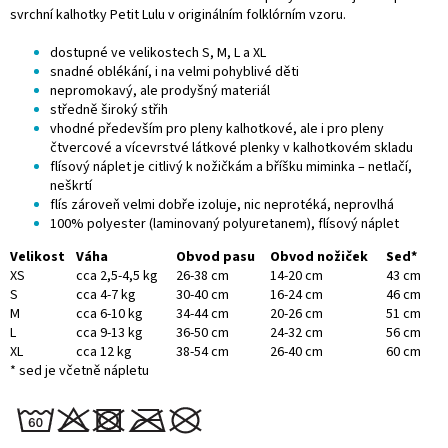
svrchní kalhotky Petit Lulu v originálním folklórním vzoru.
dostupné ve velikostech S, M, L a XL
snadné oblékání, i na velmi pohyblivé děti
nepromokavý, ale prodyšný materiál
středně široký střih
vhodné především pro
pleny kalhotkové, ale i pro
pleny
čtvercové
a vícevrstvé látkové plenky v kalhotkovém skladu
flísový náplet je citlivý k nožičkám a bříšku miminka – netlačí,
neškrtí
flís zároveň velmi dobře izoluje, nic neprotéká, neprovlhá
100% polyester (laminovaný polyuretanem), flísový náplet
Velikost
Váha
Obvod pasu
Obvod nožiček
Sed*
XS
cca 2,5-4,5 kg
26-38 cm
14-20 cm
43 cm
S
cca 4-7 kg
30-40 cm
16-24 cm
46 cm
M
cca 6-10 kg
34-44 cm
20-26 cm
51 cm
L
cca 9-13 kg
36-50 cm
24-32 cm
56 cm
XL
cca 12 kg
38-54 cm
26-40 cm
60 cm
* sed je včetně nápletu