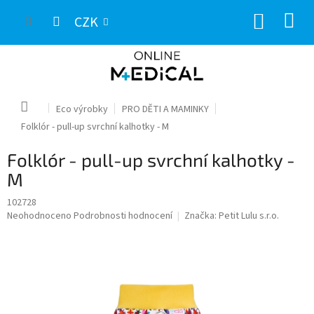
Přejít
NÁKUP
na
CZK
obsah
KOŠÍK
Domů
Eco výrobky
PRO DĚTI A MAMINKY
Folklór - pull-up svrchní kalhotky - M
Folklór - pull-up svrchní kalhotky -
M
102728
Průměrné
Neohodnoceno
Podrobnosti hodnocení
Značka:
Petit Lulu s.r.o.
hodnocení
produktu
je
0,0
z
5
hvězdiček.