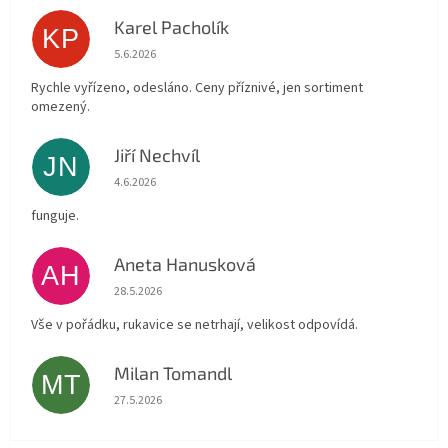
Karel Pacholík
KP
Hodnocení obchodu je 4 z 5 hvězdiček.
5.6.2026
Rychle vyřízeno, odesláno. Ceny příznivé, jen sortiment
omezený.
Jiří Nechvíl
JN
Hodnocení obchodu je 5 z 5 hvězdiček.
4.6.2026
funguje.
Aneta Hanusková
AH
Hodnocení obchodu je 5 z 5 hvězdiček.
28.5.2026
Vše v pořádku, rukavice se netrhají, velikost odpovídá.
Milan Tomandl
MT
Hodnocení obchodu je 5 z 5 hvězdiček.
27.5.2026