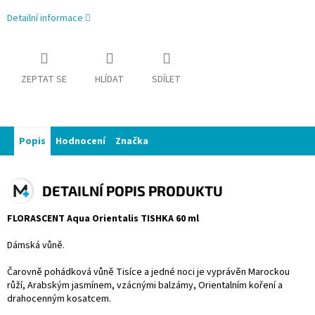
Detailní informace
ZEPTAT SE
HLÍDAT
SDÍLET
Popis
Hodnocení
Značka
DETAILNÍ POPIS PRODUKTU
FLORASCENT Aqua Orientalis TISHKA 60 ml
Dámská vůně.
Čarovně pohádková vůně Tisíce a jedné noci je vyprávěn Marockou
růží, Arabským jasmínem, vzácnými balzámy, Orientalním koření a
drahocenným kosatcem.