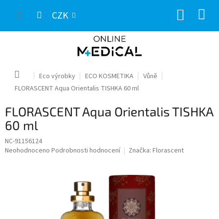
Přejít
NÁKUP
na
CZK
obsah
KOŠÍK
Domů
Eco výrobky
ECO KOSMETIKA
Vůně
FLORASCENT Aqua Orientalis TISHKA 60 ml
FLORASCENT Aqua Orientalis TISHKA
60 ml
NC-91156124
Průměrné
Neohodnoceno
Podrobnosti hodnocení
Značka:
Florascent
hodnocení
produktu
je
0,0
z
5
hvězdiček.