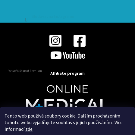
Sledovat na Instagramu
Vytvořil Shoptet Premium
Affiliate program
Tento web používá soubory cookie. Dalším procházením
Copyright 2025
OnlineMedical.cz
. Všechna práva
tohoto webu vyjadřujete souhlas s jejich používáním.. Více
vyhrazena.
informací
zde
.
Vytvořil a marketingově zajišťuje
HyperGroup.cz