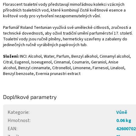
Florascent toaletní vody představují mimořádnou kolekci vzácných
přírodních toaletních vod, které kombinují čisté květinové esence a
květové vody pro vytvoření nezapomenutelných vůní.
Parfumář Roland Tentunian využívá své umělecké citlivosti, zručnosti a
technické dovednosti, aby oživil tradiční umění parfumérství 17. století.
Toaletní vody jsou ručně plněny, hermeticky uzavřeny a zabaleny do
jedinečných ručně vyráběných papírových tub.
Složení:
INCI: Alcohol, Water, Parfum, Benzyl alkohol, Cinnamyl alcohol,
Citral, Eugenol, Isoeugenol, Cinnamal, Coumarin, Geraniol, Anise
alcohol, Benzyl cinnamate, Citronellol, Limonene, Farnesol, Linalool,
Benzyl benzoate, Evernia prunastri extract
Doplňkové parametry
Kategorie
:
Vůně
Hmotnost
:
0.06 kg
EAN
:
42600702