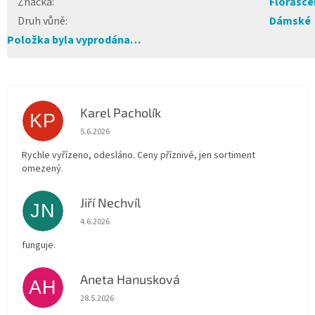
Značka
:
Florasce
Druh vůně
:
Dámské
Položka byla vyprodána…
Karel Pacholík
KP
Hodnocení obchodu je 4 z 5 hvězdiček.
5.6.2026
Rychle vyřízeno, odesláno. Ceny příznivé, jen sortiment
omezený.
Jiří Nechvíl
JN
Hodnocení obchodu je 5 z 5 hvězdiček.
4.6.2026
funguje.
Aneta Hanusková
AH
Hodnocení obchodu je 5 z 5 hvězdiček.
28.5.2026