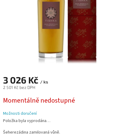
3 026 Kč
/ ks
2 501 Kč bez DPH
Měrná
Momentálně nedostupné
cena:
Možnosti doručení
Položka byla vyprodána…
Šeherezádina zamilovaná vůně.