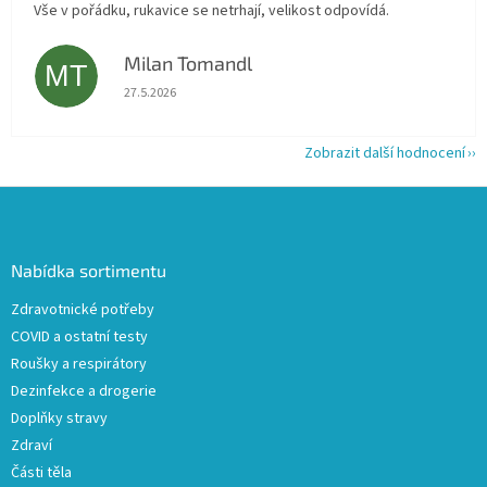
Vše v pořádku, rukavice se netrhají, velikost odpovídá.
Milan Tomandl
MT
Hodnocení obchodu je 5 z 5 hvězdiček.
27.5.2026
Zobrazit další hodnocení
Z
á
p
a
Nabídka sortimentu
t
Zdravotnické potřeby
í
COVID a ostatní testy
Roušky a respirátory
Dezinfekce a drogerie
Doplňky stravy
Zdraví
Části těla