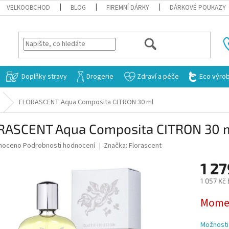
VELKOOBCHOD
BLOG
FIREMNÍ DÁRKY
DÁRKOVÉ POUKAZY
HLEDAT
Doplňky stravy
Drogerie
Zdraví a péče
Eco výro
FLORASCENT Aqua Composita CITRON 30 ml
RASCENT Aqua Composita CITRON 30 
né
noceno
Podrobnosti hodnocení
Značka:
Florascent
ní
1 2
u
1 057 Kč
Měrná
Momen
cena:
ek.
Možnosti