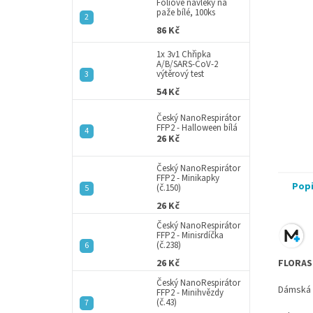
a
Fóliové návleky na
paže bílé, 100ks
n
86 Kč
e
l
1x 3v1 Chřipka
A/B/SARS-CoV-2
výtěrový test
54 Kč
Český NanoRespirátor
FFP2 - Halloween bílá
26 Kč
Český NanoRespirátor
FFP2 - Minikapky
Pop
(č.150)
26 Kč
Český NanoRespirátor
FFP2 - Minisrdíčka
(č.238)
26 Kč
FLORAS
Český NanoRespirátor
Dámská 
FFP2 - Minihvězdy
(č.43)