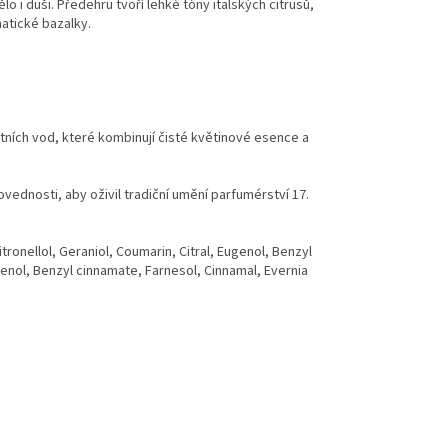
 i duši. Předehru tvoří lehké tóny italských citrusů,
atické bazalky.
tních vod, které kombinují čisté květinové esence a
vednosti, aby oživil tradiční umění parfumérství 17.
onellol, Geraniol, Coumarin, Citral, Eugenol, Benzyl
genol, Benzyl cinnamate, Farnesol, Cinnamal, Evernia