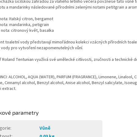
cházka sicilskou zahradou za vlahého letního večera povznese tato vůně tělo
tu a mandarinky následované přírodními zelenými notami petitgrain a arom
nota: Italský citron, bergamot
nota: mandarinka, petigrain
 nota: citronový květ, basalka
nt toaletní vody představují mimořádnou kolekci vzácných přírodních toale
 vody pro vytvoření nezapomenutelných vůní.
 Roland Tentunian využívá své umělecké citlivosti, zručnosti a technické do
 INCI: ALCOHOL, AQUA (WATER), PARFUM (FRAGRANCE), Limonene, Linalool, Citr
, Cinnamyl alcohol, Benzyl alcohol, Anise alcohol, Benzyl salicylate, Isoeu
i extract.
kové parametry
gorie
:
Vůně
tnost
:
0.03 kg