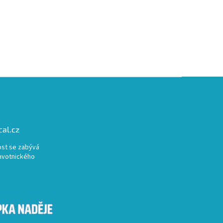
al.cz
st se zabývá
avotnického