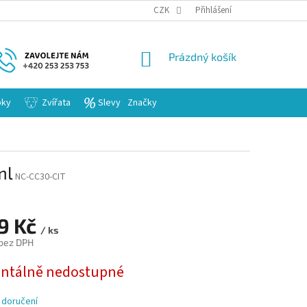
KARIERA
CZK
Přihlášení
NÁKUPNÍ
Prázdný košík
KOŠÍK
bky
Zvířata
Slevy
Značky
ml
NC-CC30-CIT
79 Kč
/ ks
 bez DPH
tálně nedostupné
 doručení