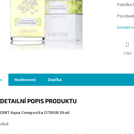
Položka 
Povzbudi
Detailní 
TISK
is
Hodnocení
Značka
DETAILNÍ POPIS PRODUKTU
CENT Aqua Composita CITRON 30 ml
vůně.