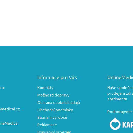
Informace pro Vás
OnlineMedic
ra:
Kontakty
Naše společno
prodejem zdr
Možnosti dopravy
sortimentu.
Ochrana osobních údajů
emedical.cz
Obchodní podmínky
Podporujeme:
Seznam výrobců
ineMedical
Reklamace
Bonusový program