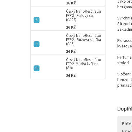
Jako pro
26 Kč
bergamo
Český NanoRespirátor
FFP2 - Fialový sen
Svrchní 
(č.106)
Střední 
26 Kč
Základní
Český NanoRespirátor
FFP2 - Růžová srdíčka
Florasce
(č.15)
květové
26 Kč
Parfumář
Český NanoRespirátor
století.
FFP2 -Modrá květina
(č.8)
Složení:
26 Kč
benzoate
prunastr
Doplň
Kate
Hmo