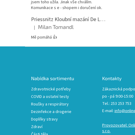
jsem toho užila. Jinak vše chválím.
Komunikace s e - shopem i doručení ok.
Priessnitz Kloubní mazání De Luxe, 200ml
Milan Tomandl
|
Hodnocení produktu je 5 z 5 hvězdiček.
Mě pomáhá 👍
Z
á
p
a
t
Nabídka sortimentu
Kontakty
í
Zdravotnické potřeby
Zákaznická podpo
po - pá 9:00-15:00
COVID a ostatní testy
Tel.: 253 253 753
Roušky a respirátory
E-mail:
info@onlin
Dezinfekce a drogerie
Doplňky stravy
Provozovatel: Onl
Zdraví
s.r.o.
Části těla