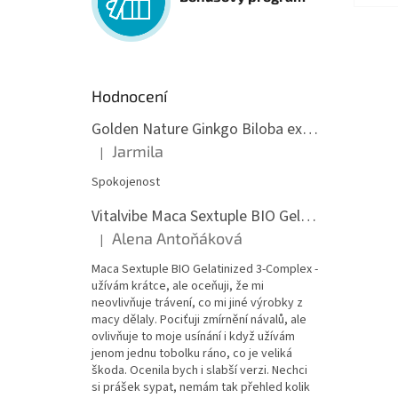
Hodnocení
Golden Nature Ginkgo Biloba extrakt 50:1 60mg, 100 kapslí
Jarmila
|
Hodnocení produktu je 5 z 5 hvězdiček.
Spokojenost
Vitalvibe Maca Sextuple BIO Gelatinized 3-Complex, 60 kapslí
Alena Antoňáková
|
Hodnocení produktu je 5 z 5 hvězdiček.
Maca Sextuple BIO Gelatinized 3-Complex -
užívám krátce, ale oceňuji, že mi
neovlivňuje trávení, co mi jiné výrobky z
macy dělaly. Pociťuji zmírnění návalů, ale
ovlivňuje to moje usínání i když užívám
jenom jednu tobolku ráno, co je veliká
škoda. Ocenila bych i slabší verzi. Nechci
si prášek sypat, nemám tak přehled kolik