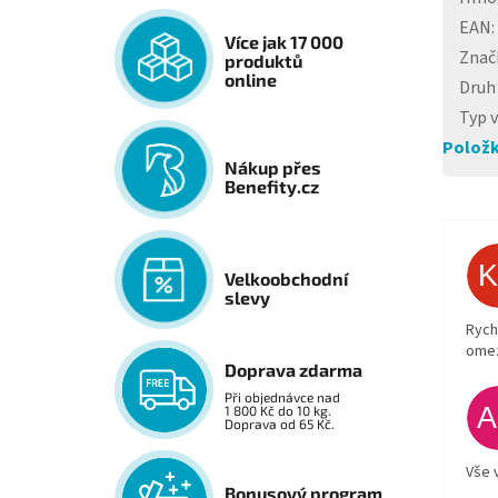
EAN
:
Více jak 17 000
Znač
produktů
online
Druh
Typ 
Položk
Nákup přes
Benefity.cz
Velkoobchodní
slevy
Rych
ome
Doprava zdarma
Při objednávce nad
1 800 Kč do 10 kg.
Doprava od 65 Kč.
Vše 
Bonusový program