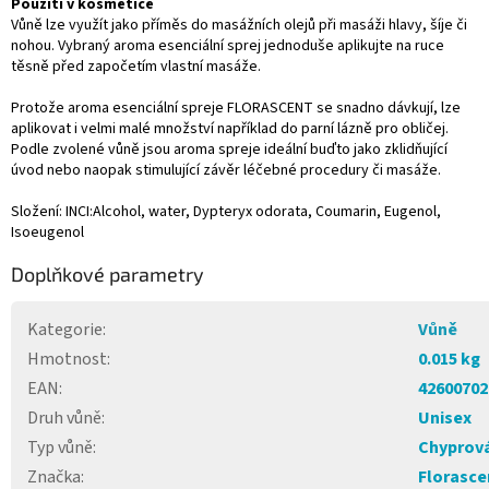
Použití v kosmetice
Vůně lze využít jako příměs do masážních olejů při masáži hlavy, šíje či
nohou. Vybraný aroma esenciální sprej jednoduše aplikujte na ruce
těsně před započetím vlastní masáže.
Protože aroma esenciální spreje FLORASCENT se snadno dávkují, lze
aplikovat i velmi malé množství například do parní lázně pro obličej.
Podle zvolené vůně jsou aroma spreje ideální buďto jako zklidňující
úvod nebo naopak stimulující závěr léčebné procedury či masáže.
Složení: INCI:Alcohol, water, Dypteryx odorata, Coumarin, Eugenol,
Isoeugenol
Doplňkové parametry
Kategorie
:
Vůně
Hmotnost
:
0.015 kg
EAN
:
42600702
Druh vůně
:
Unisex
Typ vůně
:
Chyprov
Značka
:
Florasce