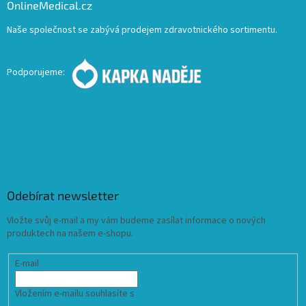
OnlineMedical.cz
Naše společnost se zabývá prodejem zdravotnického sortimentu.
Podporujeme:
Odebírat newsletter
Vložte svůj e-mail a my vám budeme zasílat informace o nových
produktech na našem e-shopu.
E-mail
Vložením e-mailu souhlasíte s
podmínkami ochrany osobních údajů