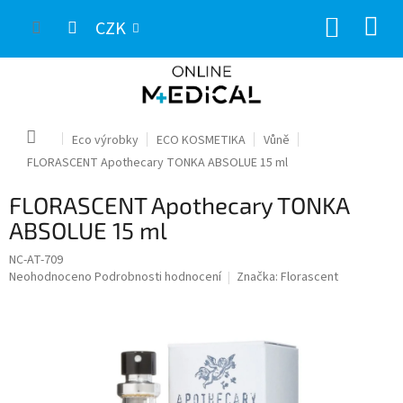
Přejít
NÁKUP
na
CZK
obsah
KOŠÍK
Domů
Eco výrobky
ECO KOSMETIKA
Vůně
FLORASCENT Apothecary TONKA ABSOLUE 15 ml
FLORASCENT Apothecary TONKA
ABSOLUE 15 ml
NC-AT-709
Průměrné
Neohodnoceno
Podrobnosti hodnocení
Značka:
Florascent
hodnocení
produktu
je
0,0
z
5
hvězdiček.