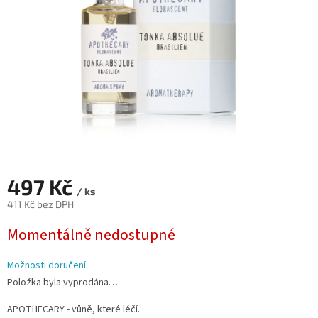
497 Kč
/ ks
411 Kč bez DPH
Měrná
Momentálně nedostupné
cena:
Možnosti doručení
Položka byla vyprodána…
APOTHECARY - vůně, které léčí.