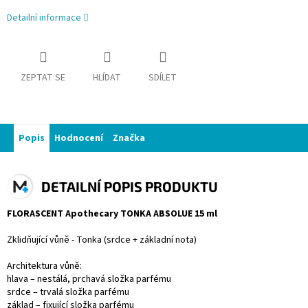
Detailní informace
ZEPTAT SE
HLÍDAT
SDÍLET
Popis
Hodnocení
Značka
DETAILNÍ POPIS PRODUKTU
FLORASCENT Apothecary TONKA ABSOLUE 15 ml
Zklidňující vůně - Tonka (srdce + základní nota)
Architektura vůně:
hlava – nestálá, prchavá složka parfému
srdce – trvalá složka parfému
základ – fixující složka parfému