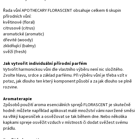
Řada vůní APOTHECARY FLORASCENT obsahuje celkem 6 skupin
přírodních vůní:
květinové (floral)
citrusové (citrus)
aromatické (aromatic)
dřevité (woody)
zklidňující (balmy)
svěží (fresh)
Jak vytvořit individuální přírodní parfém
Vytvořit harmonickou vůni dle vlastního výběru není nic složitého.
Zvolte hlavu, srdce a základ parfému. Při výběru vůní je třeba vzít v
potaz, jak dlouho ten který komponent působí a za jak dlouho se plně
rozvine.
Aromaterapie
Způsobů použití aroma esenciálních sprejů FLORASCENT je skutečně
hodně: můžete například aplikovat malé množství vámi navržené směsi
na vlhký kapesníček a osvěžovat se tak během dne. Nebo několika
kapkami spreje osvěžit vzduch v místnosti či dodat svěžest svému
prádlu.