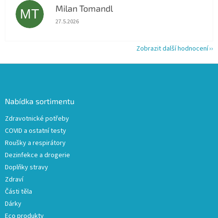
Milan Tomandl
MT
Hodnocení obchodu je 5 z 5 hvězdiček.
27.5.2026
Zobrazit další hodnocení
Z
á
p
a
Nabídka sortimentu
t
Zdravotnické potřeby
í
COVID a ostatní testy
Roušky a respirátory
Dezinfekce a drogerie
Doplňky stravy
Zdraví
Části těla
Dárky
Eco produkty