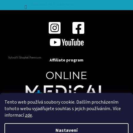
Sledovat na Instagramu
Vytvořil Shoptet Premium
Affiliate program
Tento web používá soubory cookie. Dalším procházením
Copyright 2025
OnlineMedical.cz
. Všechna práva
tohoto webu vyjadřujete souhlas s jejich používáním.. Více
vyhrazena.
informací
zde
.
Vytvořil a marketingově zajišťuje
HyperGroup.cz
Nastavení