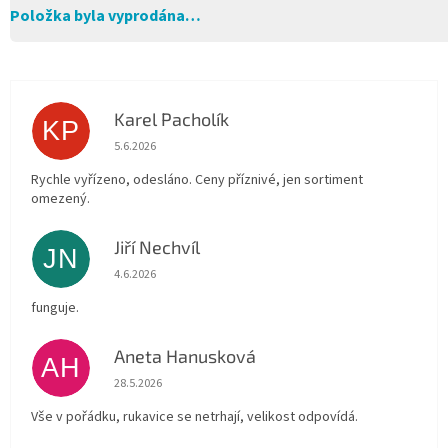
Položka byla vyprodána…
Karel Pacholík
KP
Hodnocení obchodu je 4 z 5 hvězdiček.
5.6.2026
Rychle vyřízeno, odesláno. Ceny příznivé, jen sortiment
omezený.
Jiří Nechvíl
JN
Hodnocení obchodu je 5 z 5 hvězdiček.
4.6.2026
funguje.
Aneta Hanusková
AH
Hodnocení obchodu je 5 z 5 hvězdiček.
28.5.2026
Vše v pořádku, rukavice se netrhají, velikost odpovídá.