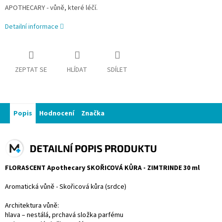
APOTHECARY - vůně, které léčí.
Detailní informace
ZEPTAT SE
HLÍDAT
SDÍLET
Popis
Hodnocení
Značka
DETAILNÍ POPIS PRODUKTU
FLORASCENT Apothecary SKOŘICOVÁ KŮRA - ZIMTRINDE 30 ml
Aromatická vůně - Skořicová kůra (srdce)
Architektura vůně:
hlava – nestálá, prchavá složka parfému