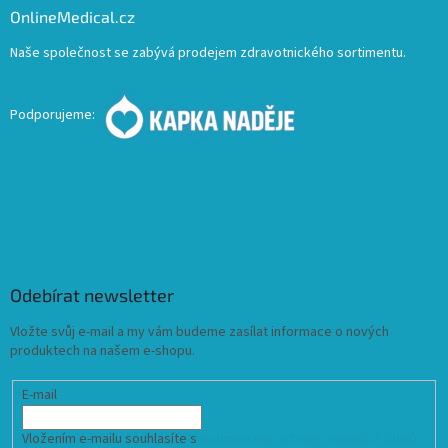
OnlineMedical.cz
Naše společnost se zabývá prodejem zdravotnického sortimentu.
Podporujeme:
Odebírat newsletter
Vložte svůj e-mail a my vám budeme zasílat informace o nových
produktech na našem e-shopu.
E-mail
Vložením e-mailu souhlasíte s
podmínkami ochrany osobních údajů