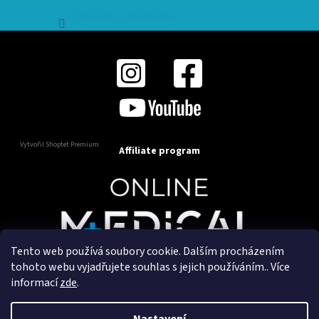
Sledovat na Instagramu
Vytvořil Shoptet Premium
Affiliate program
Tento web používá soubory cookie. Dalším procházením
Copyright 2025
OnlineMedical.cz
. Všechna práva
tohoto webu vyjadřujete souhlas s jejich používáním.. Více
vyhrazena.
informací
zde
.
Vytvořil a marketingově zajišťuje
HyperGroup.cz