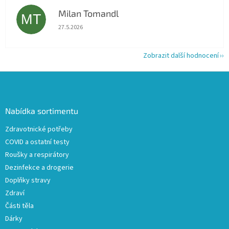
Milan Tomandl
MT
Hodnocení obchodu je 5 z 5 hvězdiček.
27.5.2026
Zobrazit další hodnocení
Z
á
p
a
Nabídka sortimentu
t
Zdravotnické potřeby
í
COVID a ostatní testy
Roušky a respirátory
Dezinfekce a drogerie
Doplňky stravy
Zdraví
Části těla
Dárky