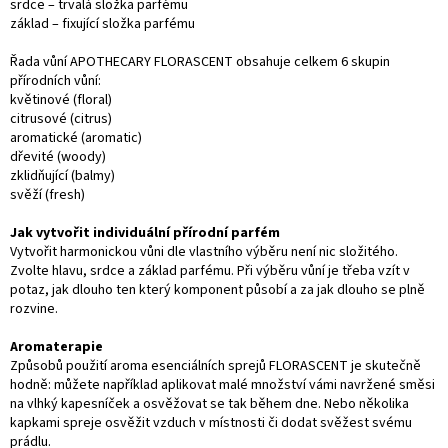
srdce – trvalá složka parfému
základ – fixující složka parfému
Řada vůní APOTHECARY FLORASCENT obsahuje celkem 6 skupin
přírodních vůní:
květinové (floral)
citrusové (citrus)
aromatické (aromatic)
dřevité (woody)
zklidňující (balmy)
svěží (fresh)
Jak vytvořit individuální přírodní parfém
Vytvořit harmonickou vůni dle vlastního výběru není nic složitého.
Zvolte hlavu, srdce a základ parfému. Při výběru vůní je třeba vzít v
potaz, jak dlouho ten který komponent působí a za jak dlouho se plně
rozvine.
Aromaterapie
Způsobů použití aroma esenciálních sprejů FLORASCENT je skutečně
hodně: můžete například aplikovat malé množství vámi navržené směsi
na vlhký kapesníček a osvěžovat se tak během dne. Nebo několika
kapkami spreje osvěžit vzduch v místnosti či dodat svěžest svému
prádlu.