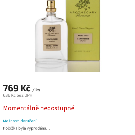
5
hvězdiček.
769 Kč
/ ks
636 Kč bez DPH
Měrná
Momentálně nedostupné
cena:
Možnosti doručení
Položka byla vyprodána…