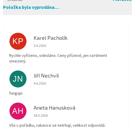
Položka byla vyprodána…
Karel Pacholík
KP
Hodnocení obchodu je 4 z 5 hvězdiček.
5.6.2026
Rychle vyřízeno, odesláno. Ceny příznivé, jen sortiment
omezený.
Jiří Nechvíl
JN
Hodnocení obchodu je 5 z 5 hvězdiček.
4.6.2026
funguje.
Aneta Hanusková
AH
Hodnocení obchodu je 5 z 5 hvězdiček.
28.5.2026
Vše v pořádku, rukavice se netrhají, velikost odpovídá.