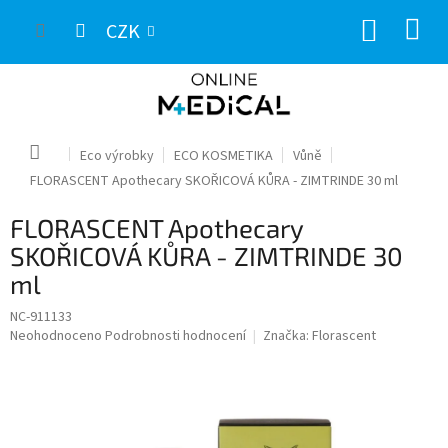
Přejít
NÁKUP
na
CZK
obsah
KOŠÍK
Domů
Eco výrobky
ECO KOSMETIKA
Vůně
FLORASCENT Apothecary SKOŘICOVÁ KŮRA - ZIMTRINDE 30 ml
FLORASCENT Apothecary
SKOŘICOVÁ KŮRA - ZIMTRINDE 30
ml
NC-911133
Průměrné
Neohodnoceno
Podrobnosti hodnocení
Značka:
Florascent
hodnocení
produktu
je
0,0
z