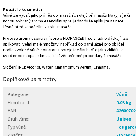
Použití v kosmetice
Vůně lze využít jako příměs do masážních olejů při masáži hlavy, šíje či
nohou. Vybraný aroma esenciální sprej jednoduše aplikujte na ruce
těsně před započetím vlastní masáže.
Protože aroma esenciální spreje FLORASCENT se snadno dávkují, lze
aplikovat i velmi malé množství například do parní lázně pro obličej.
Podle zvolené vůně jsou aroma spreje ideální buďto jako zklidňující
úvod nebo naopak stimulující závěr léčebné procedury či masáže.
Složení: INCI: Alcohol, water, Cinnamomum verum, Cinnamal
Doplňkové parametry
Kategorie
:
Vůně
Hmotnost
:
0.03 kg
EAN
:
42600702
Druh vůně
:
Unisex
Typ vůně
:
Fougero
Značka
:
Florasce