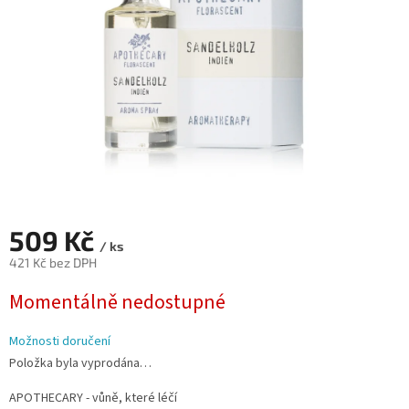
509 Kč
/ ks
421 Kč bez DPH
Měrná
Momentálně nedostupné
cena:
Možnosti doručení
Položka byla vyprodána…
APOTHECARY - vůně, které léčí