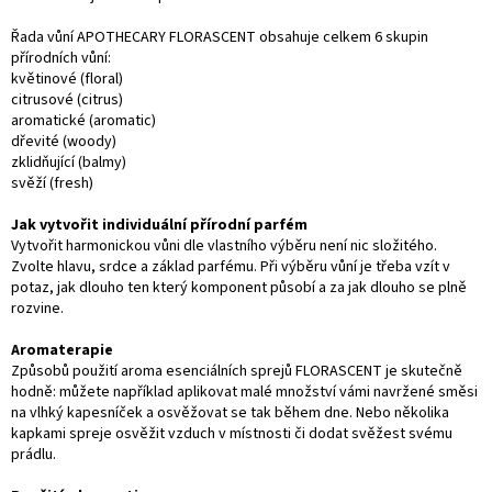
Řada vůní APOTHECARY FLORASCENT obsahuje celkem 6 skupin
přírodních vůní:
květinové (floral)
citrusové (citrus)
aromatické (aromatic)
dřevité (woody)
zklidňující (balmy)
svěží (fresh)
Jak vytvořit individuální přírodní parfém
Vytvořit harmonickou vůni dle vlastního výběru není nic složitého.
Zvolte hlavu, srdce a základ parfému. Při výběru vůní je třeba vzít v
potaz, jak dlouho ten který komponent působí a za jak dlouho se plně
rozvine.
Aromaterapie
Způsobů použití aroma esenciálních sprejů FLORASCENT je skutečně
hodně: můžete například aplikovat malé množství vámi navržené směsi
na vlhký kapesníček a osvěžovat se tak během dne. Nebo několika
kapkami spreje osvěžit vzduch v místnosti či dodat svěžest svému
prádlu.