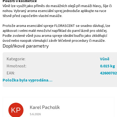
Použití v kosmetice
Vůně lze využít jako příměs do masážních olejů při masáži hlavy, šíje či
nohou. Vybraný aroma esenciální sprej jednoduše aplikujte na ruce
těsně před započetím vlastní masáže.
Protože aroma esenciální spreje FLORASCENT se snadno dávkují, lze
aplikovat i velmi malé množství například do parní lázně pro obličej.
Podle zvolené vůně jsou aroma spreje ideální buďto jako zklidňující
úvod nebo naopak stimulující závěr léčebné procedury či masáže.
Doplňkové parametry
Kategorie
:
Vůně
Hmotnost
:
0.015 kg
EAN
:
42600702
Položka byla vyprodána…
Karel Pacholík
KP
Hodnocení obchodu je 4 z 5 hvězdiček.
5.6.2026