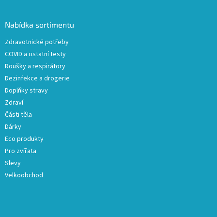
á
p
a
Nabídka sortimentu
t
Zdravotnické potřeby
í
COVID a ostatní testy
Roušky a respirátory
Dezinfekce a drogerie
Doplňky stravy
Zdraví
Části těla
Dárky
Eco produkty
Pro zvířata
Slevy
Velkoobchod