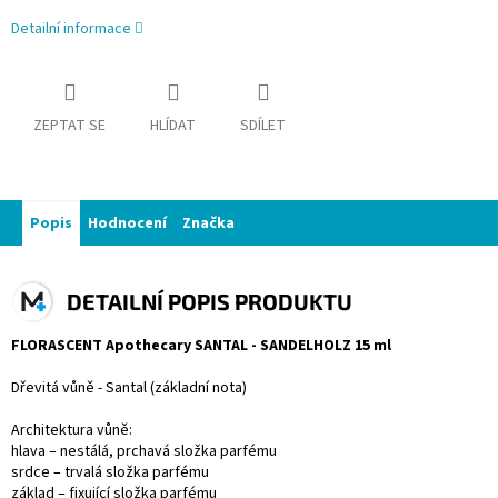
Detailní informace
ZEPTAT SE
HLÍDAT
SDÍLET
Popis
Hodnocení
Značka
DETAILNÍ POPIS PRODUKTU
FLORASCENT Apothecary SANTAL - SANDELHOLZ 15 ml
Dřevitá vůně - Santal (základní nota)
Architektura vůně:
hlava – nestálá, prchavá složka parfému
srdce – trvalá složka parfému
základ – fixující složka parfému