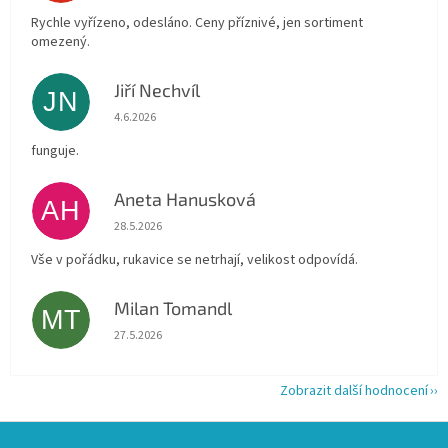
Rychle vyřízeno, odesláno. Ceny příznivé, jen sortiment
omezený.
Jiří Nechvíl
JN
Hodnocení obchodu je 5 z 5 hvězdiček.
4.6.2026
funguje.
Aneta Hanusková
AH
Hodnocení obchodu je 5 z 5 hvězdiček.
28.5.2026
Vše v pořádku, rukavice se netrhají, velikost odpovídá.
Milan Tomandl
MT
Hodnocení obchodu je 5 z 5 hvězdiček.
27.5.2026
Zobrazit další hodnocení
Z