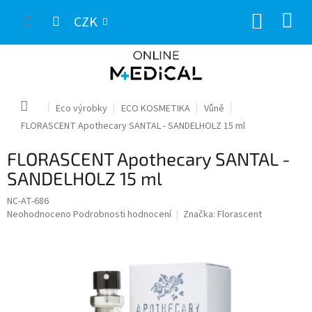
Přejít
NÁKUP
na
CZK
obsah
KOŠÍK
Domů
Eco výrobky
ECO KOSMETIKA
Vůně
FLORASCENT Apothecary SANTAL - SANDELHOLZ 15 ml
FLORASCENT Apothecary SANTAL -
SANDELHOLZ 15 ml
NC-AT-686
Průměrné
Neohodnoceno
Podrobnosti hodnocení
Značka:
Florascent
hodnocení
produktu
je
0,0
z
5
hvězdiček.