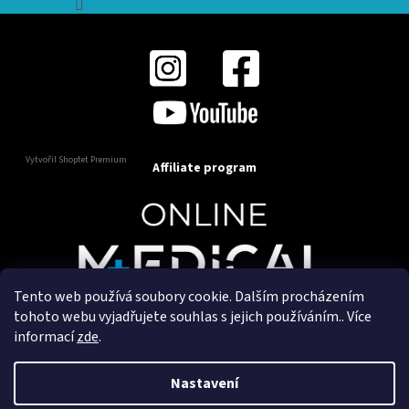
Vytvořil Shoptet Premium
Affiliate program
Tento web používá soubory cookie. Dalším procházením
Copyright 2025
OnlineMedical.cz
. Všechna práva
tohoto webu vyjadřujete souhlas s jejich používáním.. Více
vyhrazena.
informací
zde
.
Vytvořil a marketingově zajišťuje
HyperGroup.cz
Nastavení