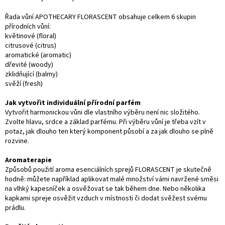
Řada vůní APOTHECARY FLORASCENT obsahuje celkem 6 skupin
přírodních vůní:
květinové (floral)
citrusové (citrus)
aromatické (aromatic)
dřevité (woody)
zklidňující (balmy)
svěží (fresh)
Jak vytvořit individuální přírodní parfém
Vytvořit harmonickou vůni dle vlastního výběru není nic složitého.
Zvolte hlavu, srdce a základ parfému. Při výběru vůní je třeba vzít v
potaz, jak dlouho ten který komponent působí a za jak dlouho se plně
rozvine.
Aromaterapie
Způsobů použití aroma esenciálních sprejů FLORASCENT je skutečně
hodně: můžete například aplikovat malé množství vámi navržené směsi
na vlhký kapesníček a osvěžovat se tak během dne. Nebo několika
kapkami spreje osvěžit vzduch v místnosti či dodat svěžest svému
prádlu.