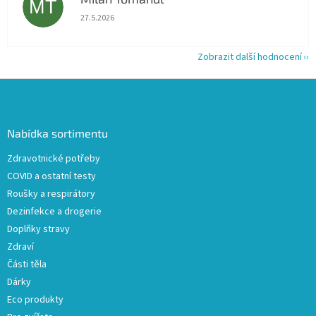
MT
Hodnocení obchodu je 5 z 5 hvězdiček.
27.5.2026
Zobrazit další hodnocení
Z
á
p
a
Nabídka sortimentu
t
Zdravotnické potřeby
í
COVID a ostatní testy
Roušky a respirátory
Dezinfekce a drogerie
Doplňky stravy
Zdraví
Části těla
Dárky
Eco produkty