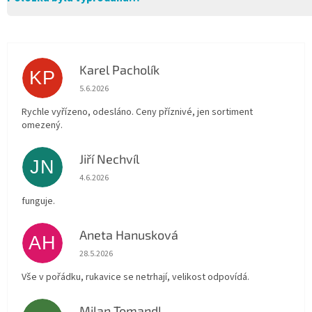
Karel Pacholík
KP
Hodnocení obchodu je 4 z 5 hvězdiček.
5.6.2026
Rychle vyřízeno, odesláno. Ceny příznivé, jen sortiment
omezený.
Jiří Nechvíl
JN
Hodnocení obchodu je 5 z 5 hvězdiček.
4.6.2026
funguje.
Aneta Hanusková
AH
Hodnocení obchodu je 5 z 5 hvězdiček.
28.5.2026
Vše v pořádku, rukavice se netrhají, velikost odpovídá.
Milan Tomandl