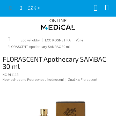
Přejít
NÁKUP
na
CZK
obsah
KOŠÍK
Domů
Eco výrobky
ECO KOSMETIKA
Vůně
FLORASCENT Apothecary SAMBAC 30 ml
FLORASCENT Apothecary SAMBAC
30 ml
NC-911113
Průměrné
Neohodnoceno
Podrobnosti hodnocení
Značka:
Florascent
hodnocení
produktu
je
0,0
z
5
hvězdiček.