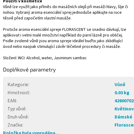
Použití v kosmetice
Vůně lze využít jako příměs do masážních olejů při masáži hlavy, šíje či
nohou. Vybraný aroma esenciální sprej jednoduše aplikujte na ruce
těsně před započetím vlastní masáže.
Protože aroma esenciální spreje FLORASCENT se snadno dávkují, lze
aplikovat i velmi malé množství například do parní lázně pro obličej.
Podle zvolené vůně jsou aroma spreje ideální buďto jako zklidňující
úvod nebo naopak stimulující závěr léčebné procedury či masáže.
Složení: INCI: Alcohol, water, Jasminum sambac
Doplňkové parametry
Kategorie
:
Vůně
Hmotnost
:
0.03 kg
EAN
:
42600702
Typ vůně
:
Květinov
Druh vůně
:
Dámské
Značka
:
Florasce
Položka byla vyprodána…