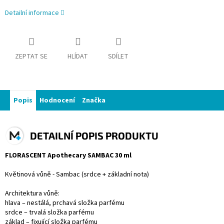
Detailní informace
ZEPTAT SE
HLÍDAT
SDÍLET
Popis
Hodnocení
Značka
DETAILNÍ POPIS PRODUKTU
FLORASCENT Apothecary SAMBAC 30 ml
Květinová vůně - Sambac (srdce + základní nota)
Architektura vůně:
hlava – nestálá, prchavá složka parfému
srdce – trvalá složka parfému
základ – fixující složka parfému