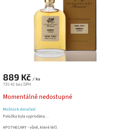
889 Kč
/ ks
735 Kč bez DPH
Měrná
Momentálně nedostupné
cena:
Možnosti doručení
Položka byla vyprodána…
APOTHECARY - vůně, které léčí.