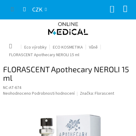
Přejít
NÁKUP
na
CZK
obsah
KOŠÍK
Domů
Eco výrobky
ECO KOSMETIKA
Vůně
FLORASCENT Apothecary NEROLI 15 ml
FLORASCENT Apothecary NEROLI 15
ml
NC-AT-674
Průměrné
Neohodnoceno
Podrobnosti hodnocení
Značka:
Florascent
hodnocení
produktu
je
0,0
z
5
hvězdiček.