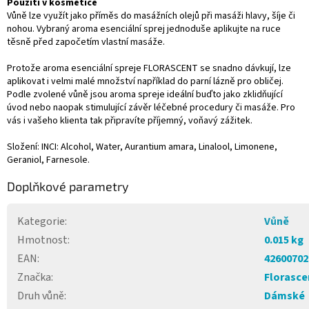
Použití v kosmetice
Vůně lze využít jako příměs do masážních olejů při masáži hlavy, šíje či
nohou. Vybraný aroma esenciální sprej jednoduše aplikujte na ruce
těsně před započetím vlastní masáže.
Protože aroma esenciální spreje FLORASCENT se snadno dávkují, lze
aplikovat i velmi malé množství například do parní lázně pro obličej.
Podle zvolené vůně jsou aroma spreje ideální buďto jako zklidňující
úvod nebo naopak stimulující závěr léčebné procedury či masáže. Pro
vás i vašeho klienta tak připravíte příjemný, voňavý zážitek.
Složení: INCI: Alcohol, Water, Aurantium amara, Linalool, Limonene,
Geraniol, Farnesole.
Doplňkové parametry
Kategorie
:
Vůně
Hmotnost
:
0.015 kg
EAN
:
42600702
Značka
:
Florasce
Druh vůně
:
Dámské