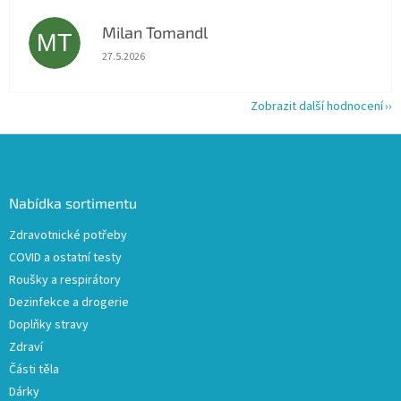
Milan Tomandl
MT
Hodnocení obchodu je 5 z 5 hvězdiček.
27.5.2026
Zobrazit další hodnocení
Z
á
p
a
Nabídka sortimentu
t
Zdravotnické potřeby
í
COVID a ostatní testy
Roušky a respirátory
Dezinfekce a drogerie
Doplňky stravy
Zdraví
Části těla
Dárky