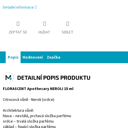
Detailní informace
ZEPTAT SE
HLÍDAT
SDÍLET
Popis
Hodnocení
Značka
DETAILNÍ POPIS PRODUKTU
FLORASCENT Apothecary NEROLI 15 ml
Citrusová vůně - Neroli (srdce)
Architektura vůně:
hlava – nestálá, prchavá složka parfému
srdce – trvalá složka parfému
základ – fixující složka parfému