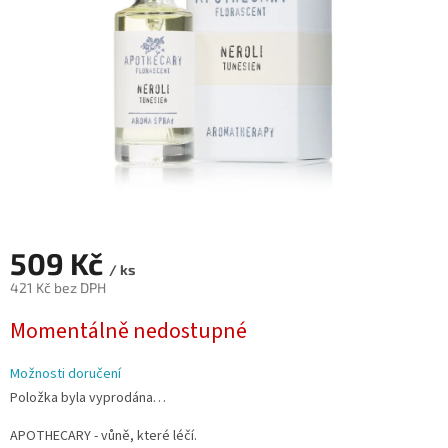
509 Kč
/ ks
421 Kč bez DPH
Měrná
Momentálně nedostupné
cena:
Možnosti doručení
Položka byla vyprodána…
APOTHECARY - vůně, které léčí.