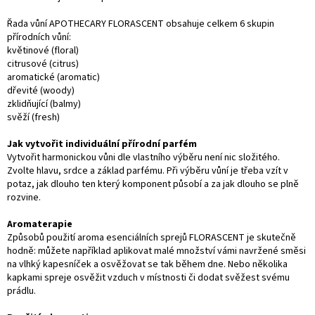
Řada vůní APOTHECARY FLORASCENT obsahuje celkem 6 skupin
přírodních vůní:
květinové (floral)
citrusové (citrus)
aromatické (aromatic)
dřevité (woody)
zklidňující (balmy)
svěží (fresh)
Jak vytvořit individuální přírodní parfém
Vytvořit harmonickou vůni dle vlastního výběru není nic složitého.
Zvolte hlavu, srdce a základ parfému. Při výběru vůní je třeba vzít v
potaz, jak dlouho ten který komponent působí a za jak dlouho se plně
rozvine.
Aromaterapie
Způsobů použití aroma esenciálních sprejů FLORASCENT je skutečně
hodně: můžete například aplikovat malé množství vámi navržené směsi
na vlhký kapesníček a osvěžovat se tak během dne. Nebo několika
kapkami spreje osvěžit vzduch v místnosti či dodat svěžest svému
prádlu.