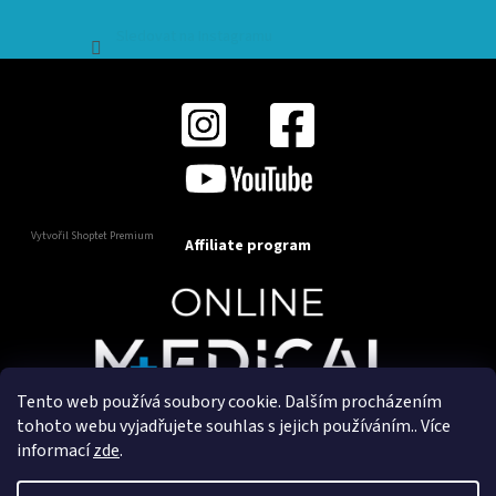
Sledovat na Instagramu
Vytvořil Shoptet Premium
Affiliate program
Tento web používá soubory cookie. Dalším procházením
Copyright 2025
OnlineMedical.cz
. Všechna práva
tohoto webu vyjadřujete souhlas s jejich používáním.. Více
vyhrazena.
informací
zde
.
Vytvořil a marketingově zajišťuje
HyperGroup.cz