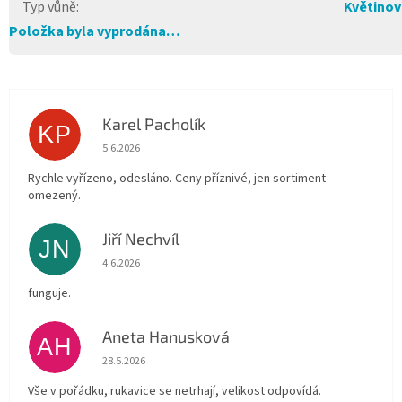
Typ vůně
:
Květinov
Položka byla vyprodána…
Karel Pacholík
KP
Hodnocení obchodu je 4 z 5 hvězdiček.
5.6.2026
Rychle vyřízeno, odesláno. Ceny příznivé, jen sortiment
omezený.
Jiří Nechvíl
JN
Hodnocení obchodu je 5 z 5 hvězdiček.
4.6.2026
funguje.
Aneta Hanusková
AH
Hodnocení obchodu je 5 z 5 hvězdiček.
28.5.2026
Vše v pořádku, rukavice se netrhají, velikost odpovídá.