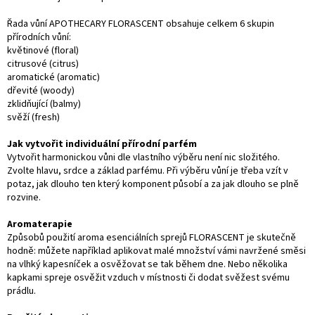
Řada vůní APOTHECARY FLORASCENT obsahuje celkem 6 skupin
přírodních vůní:
květinové (floral)
citrusové (citrus)
aromatické (aromatic)
dřevité (woody)
zklidňující (balmy)
svěží (fresh)
Jak vytvořit individuální přírodní parfém
Vytvořit harmonickou vůni dle vlastního výběru není nic složitého.
Zvolte hlavu, srdce a základ parfému. Při výběru vůní je třeba vzít v
potaz, jak dlouho ten který komponent působí a za jak dlouho se plně
rozvine.
Aromaterapie
Způsobů použití aroma esenciálních sprejů FLORASCENT je skutečně
hodně: můžete například aplikovat malé množství vámi navržené směsi
na vlhký kapesníček a osvěžovat se tak během dne. Nebo několika
kapkami spreje osvěžit vzduch v místnosti či dodat svěžest svému
prádlu.