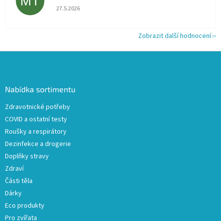
MT
Hodnocení obchodu je 5 z 5 hvězdiček.
27.5.2026
Zobrazit další hodnocení
Z
á
p
a
Nabídka sortimentu
t
Zdravotnické potřeby
í
COVID a ostatní testy
Roušky a respirátory
Dezinfekce a drogerie
Doplňky stravy
Zdraví
Části těla
Dárky
Eco produkty
Pro zvířata