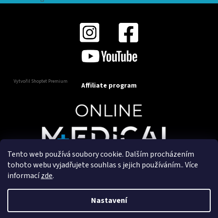
Vytvořil Shoptet Premium
Affiliate program
Tento web používá soubory cookie. Dalším procházením
Copyright 2025
OnlineMedical.cz
. Všechna práva
tohoto webu vyjadřujete souhlas s jejich používáním.. Více
vyhrazena.
informací
zde
.
Vytvořil a marketingově zajišťuje
HyperGroup.cz
Nastavení