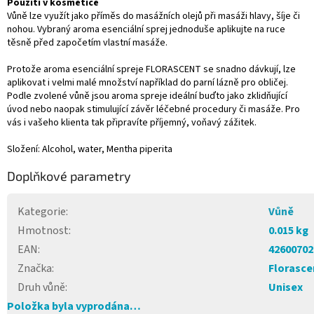
Použití v kosmetice
Vůně lze využít jako příměs do masážních olejů při masáži hlavy, šíje či
nohou. Vybraný aroma esenciální sprej jednoduše aplikujte na ruce
těsně před započetím vlastní masáže.
Protože aroma esenciální spreje FLORASCENT se snadno dávkují, lze
aplikovat i velmi malé množství například do parní lázně pro obličej.
Podle zvolené vůně jsou aroma spreje ideální buďto jako zklidňující
úvod nebo naopak stimulující závěr léčebné procedury či masáže. Pro
vás i vašeho klienta tak připravíte příjemný, voňavý zážitek.
Složení: Alcohol, water, Mentha piperita
Doplňkové parametry
Kategorie
:
Vůně
Hmotnost
:
0.015 kg
EAN
:
42600702
Značka
:
Florasce
Druh vůně
:
Unisex
Položka byla vyprodána…