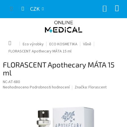
Přejít
NÁKUP
na
CZK
obsah
KOŠÍK
Domů
Eco výrobky
ECO KOSMETIKA
Vůně
FLORASCENT Apothecary MÁTA 15 ml
FLORASCENT Apothecary MÁTA 15
ml
NC-AT-680
Průměrné
Neohodnoceno
Podrobnosti hodnocení
Značka:
Florascent
hodnocení
produktu
je
0,0
z
5
hvězdiček.