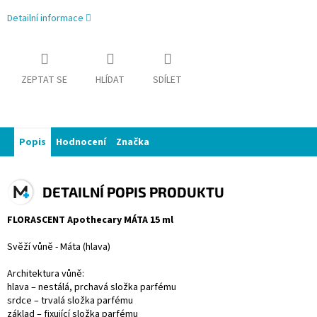
Detailní informace
ZEPTAT SE
HLÍDAT
SDÍLET
Popis
Hodnocení
Značka
DETAILNÍ POPIS PRODUKTU
FLORASCENT Apothecary MÁTA 15 ml
Svěží vůně - Máta (hlava)
Architektura vůně:
hlava – nestálá, prchavá složka parfému
srdce – trvalá složka parfému
základ – fixující složka parfému