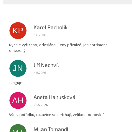
Karel Pacholík
KP
Hodnocení obchodu je 4 z 5 hvězdiček.
5.6.2026
Rychle vyřízeno, odesláno. Ceny příznivé, jen sortiment
omezený.
Jiří Nechvíl
JN
Hodnocení obchodu je 5 z 5 hvězdiček.
4.6.2026
funguje.
Aneta Hanusková
AH
Hodnocení obchodu je 5 z 5 hvězdiček.
28.5.2026
Vše v pořádku, rukavice se netrhají, velikost odpovídá.
Milan Tomandl