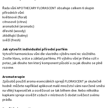
Řada vůní APOTHECARY FLORASCENT obsahuje celkem 6 skupin
přírodních vůní:
květinové (floral)
citrusové (citrus)
aromatické (aromatic)
dřevité (woody)
zklidňující (balmy)
svěží (fresh)
Jak vytvořit individuální přírodní parfém
Vytvořit harmonickou vůni dle vlastního výběru není nic složitého.
Zvolte hlavu, srdce a základ parfému. Při výběru vůní je třeba vzít v
potaz, jak dlouho ten který komponent působí a za jak dlouho se plně
rozvine.
Aromaterapie
Způsobů použití aroma esenciálních sprejů FLORASCENT je skutečně
hodně: můžete například aplikovat malé množství vámi navržené směsi
na vlhký kapesníček a osvěžovat se tak během dne. Nebo několika
kapkami spreje osvěžit vzduch v místnosti či dodat svěžest svému
prádlu.