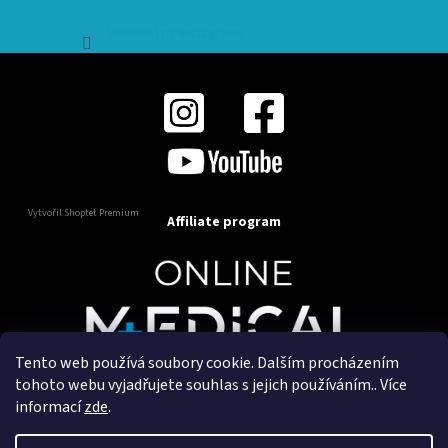
Sledovat na Instagramu
Vytvořil Shoptet Premium
Affiliate program
Tento web používá soubory cookie. Dalším procházením
Copyright 2025
OnlineMedical.cz
. Všechna práva
tohoto webu vyjadřujete souhlas s jejich používáním.. Více
vyhrazena.
informací
zde
.
Vytvořil a marketingově zajišťuje
HyperGroup.cz