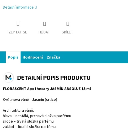
Detailní informace
ZEPTAT SE
HLÍDAT
SDÍLET
Popis
Hodnocení
Značka
DETAILNÍ POPIS PRODUKTU
FLORASCENT Apothecary JASMÍN ABSOLUE 15 ml
Květinová vůně - Jasmín (srdce)
Architektura vůně:
hlava – nestálá, prchavá složka parfému
srdce – trvalá složka parfému
základ – fixující složka parfému