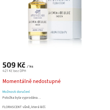
509 Kč
/ ks
421 Kč bez DPH
Měrná
Momentálně nedostupné
cena:
Možnosti doručení
Položka byla vyprodána…
FLORASCENT vůně, která léčí.