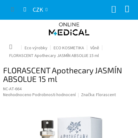
Přejít
NÁKUP
na
CZK
obsah
KOŠÍK
Domů
Eco výrobky
ECO KOSMETIKA
Vůně
FLORASCENT Apothecary JASMÍN ABSOLUE 15 ml
FLORASCENT Apothecary JASMÍN
ABSOLUE 15 ml
NC-AT-664
Průměrné
Neohodnoceno
Podrobnosti hodnocení
Značka:
Florascent
hodnocení
produktu
je
0,0
z
5
hvězdiček.