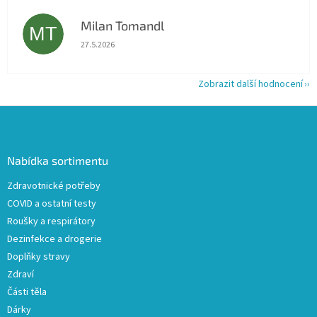
Milan Tomandl
MT
Hodnocení obchodu je 5 z 5 hvězdiček.
27.5.2026
Zobrazit další hodnocení
Z
á
p
a
Nabídka sortimentu
t
Zdravotnické potřeby
í
COVID a ostatní testy
Roušky a respirátory
Dezinfekce a drogerie
Doplňky stravy
Zdraví
Části těla
Dárky