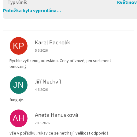
Typ vůně
:
Květinov
Položka byla vyprodána…
Karel Pacholík
KP
Hodnocení obchodu je 4 z 5 hvězdiček.
5.6.2026
Rychle vyřízeno, odesláno. Ceny příznivé, jen sortiment
omezený.
Jiří Nechvíl
JN
Hodnocení obchodu je 5 z 5 hvězdiček.
4.6.2026
funguje.
Aneta Hanusková
AH
Hodnocení obchodu je 5 z 5 hvězdiček.
28.5.2026
Vše v pořádku, rukavice se netrhají, velikost odpovídá.