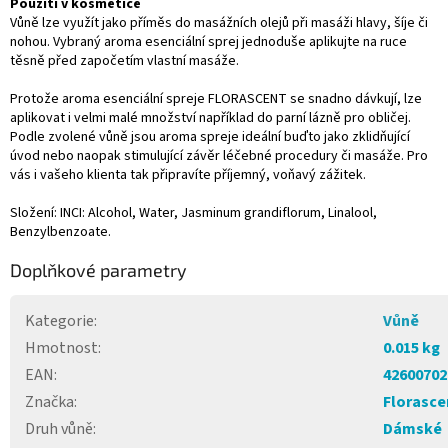
Použití v kosmetice
Vůně lze využít jako příměs do masážních olejů při masáži hlavy, šíje či
nohou. Vybraný aroma esenciální sprej jednoduše aplikujte na ruce
těsně před započetím vlastní masáže.
Protože aroma esenciální spreje FLORASCENT se snadno dávkují, lze
aplikovat i velmi malé množství například do parní lázně pro obličej.
Podle zvolené vůně jsou aroma spreje ideální buďto jako zklidňující
úvod nebo naopak stimulující závěr léčebné procedury či masáže. Pro
vás i vašeho klienta tak připravíte příjemný, voňavý zážitek.
Složení: INCI: Alcohol, Water, Jasminum grandiflorum, Linalool,
Benzylbenzoate.
Doplňkové parametry
Kategorie
:
Vůně
Hmotnost
:
0.015 kg
EAN
:
42600702
Značka
:
Florasce
Druh vůně
:
Dámské